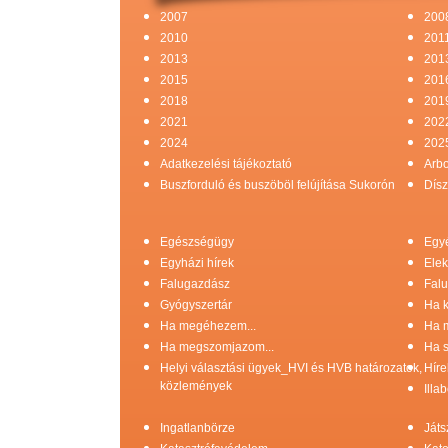
2007
200
2010
201
2013
201
2015
201
2018
201
2021
202
2024
202
Adatkezelési tájékoztató
Arb
Buszforduló és buszöböl felújítása Sukorón
Dísz
Egészségügy
Egy
Egyházi hírek
Elek
Falugazdász
Falu
Gyógyszertár
Ha k
Ha megéhezem...
Ha 
Ha megszomjazom...
Ha s
Helyi választási ügyek_HVI és HVB határozatok,
Híre
közlemények
Illa
Ingatlanbörze
Játs