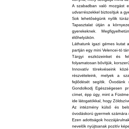
A szabadban való mozgást esz
udvarrészekkel biztosítjuk a 
Sok lehetőségünk nyílik túráz
Tapasztalat útján a környez
gyerekeknek. Megfigyelhet
élőhelyükön.
Láthatunk igazi gémes kutat a
partján egy mini Velencei-tó tá
Tárgyi eszközeinket és fe
folyamatosan bővítjük, korszerű
Innovatív törekvéseink kö
részvételeink, melyek a sz
fejlődését segítik. Óvodánk
Gondolkodj Egészségesen pr
címet, épp úgy, mint a Füstme
ide látogatókkal, hogy Zöldszí
Az intézmény külső és bels
óvodáskorú gyermek számára né
Ezen adottságok hozzájárulna
nevelők nyújtsanak pozitív képe