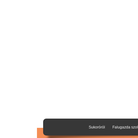
Sukoróról
Falugazda szol