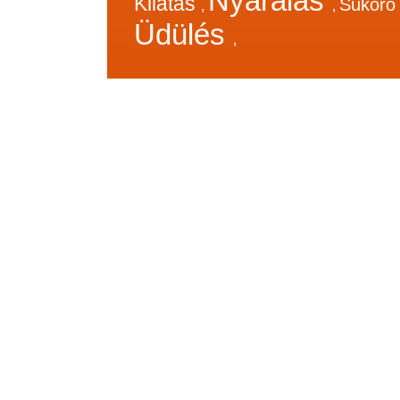
Nyaralás
Kilátás
Sukor
,
,
Üdülés
,