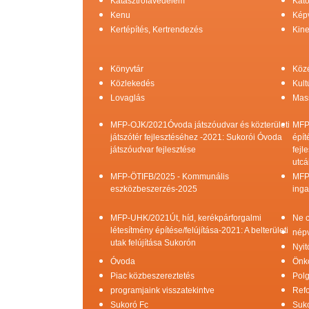
Katasztrófavédelem
Kato
Kenu
Képv
Kertépítés, Kertrendezés
Kine
Könyvtár
Köz
Közlekedés
Kult
Lovaglás
Mas
MFP-OJK/2021Óvoda játszóudvar és közterületi
MFP
játszótér fejlesztéséhez -2021: Sukorói Óvoda
épít
játszóudvar fejlesztése
fejl
utcá
MFP-ÖTIFB/2025 - Kommunális
MFP
eszközbeszerzés-2025
inga
MFP-UHK/2021Út, híd, kerékpárforgalmi
Ne c
létesítmény építése/felújítása-2021: A belterületi
népv
utak felújítása Sukorón
Nyit
Óvoda
Önk
Piac közbeszereztetés
Pol
programjaink visszatekintve
Refo
Sukoró Fc
Suko