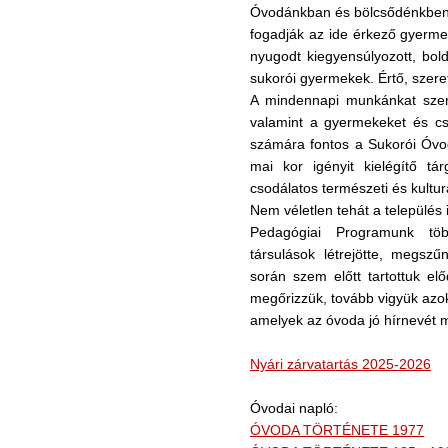
Óvodánkban és bölcsődénkben 
fogadják az ide érkező gyerm
nyugodt kiegyensúlyozott, bol
sukorói gyermekek. Értő, szeret
A mindennapi munkánkat szeret
valamint a gyermekeket és csa
számára fontos a Sukorói Óvo
mai kor igényit kielégítő tár
csodálatos természeti és kulturá
Nem véletlen tehát a település 
Pedagógiai Programunk töb
társulások létrejötte, megszű
során szem előtt tartottuk el
megőrizzük, tovább vigyük azoka
amelyek az óvoda jó hírnevét 
Nyári zárvatartás 2025-2026
Óvodai napló:
ÓVODA TÖRTÉNETE 1977