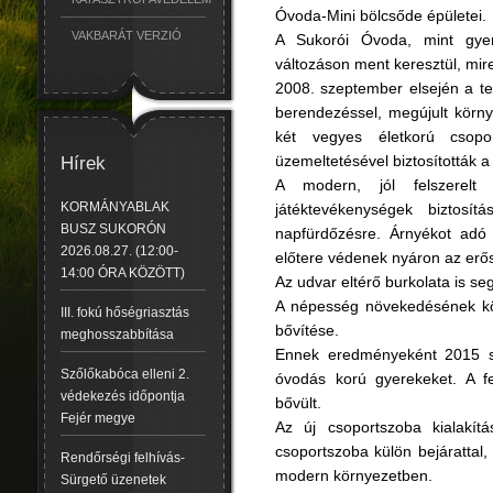
Óvoda-Mini bölcsőde épületei.
VAKBARÁT VERZIÓ
A Sukorói Óvoda, mint gye
változáson ment keresztül, mire
2008. szeptember elsején a te
berendezéssel, megújult környe
két vegyes életkorú csopo
üzemeltetésével biztosították a
Hírek
A modern, jól felszerelt 
KORMÁNYABLAK
játéktevékenységek biztosít
BUSZ SUKORÓN
napfürdőzésre. Árnyékot adó
2026.08.27. (12:00-
előtere védenek nyáron az erő
14:00 ÓRA KÖZÖTT)
Az udvar eltérő burkolata is se
A népesség növekedésének kö
III. fokú hőségriasztás
bővítése.
meghosszabbítása
Ennek eredményeként 2015 s
Szőlőkabóca elleni 2.
óvodás korú gyerekeket. A f
védekezés időpontja
bővült.
Fejér megye
Az új csoportszoba kialakítá
csoportszoba külön bejárattal,
Rendőrségi felhívás-
modern környezetben.
Sürgető üzenetek