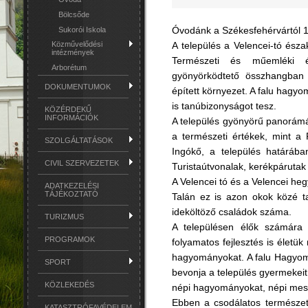
Bölcsőde
Óvodánk a Székesfehérvártól 12
Sukorói Iskola
Közművelődési
A település a Velencei-tó észak
intézmények
Természeti és műemléki é
Arborétum
gyönyörködtető összhangban 
DOKUMENTUMOK
épített környezet. A falu hagyo
is tanúbizonyságot tesz.
KÖZÉRDEKŰ
INFORMÁCIÓK
A település gyönyörű panorámáj
a természeti értékek, mint a
SZOLGÁLTATÁSOK
Ingókő, a település határába
CIVIL SZERVEZETEK
Turistaútvonalak, kerékpárutak 
A Velencei tó és a Velencei he
ADATKEZELÉSI
TÁJÉKOZTATÓ
Talán ez is azon okok közé t
ideköltöző családok száma.
TURIZMUS
A településen élők számára
PROGRAMOK
folyamatos fejlesztés is életü
hagyományokat. A falu Hagyo
SPORT
bevonja a település gyermekeit,
KÖZLEKEDÉS
népi hagyományokat, népi mes
Ebben a csodálatos természeti
KATASZTRÓFAVÉDELEM