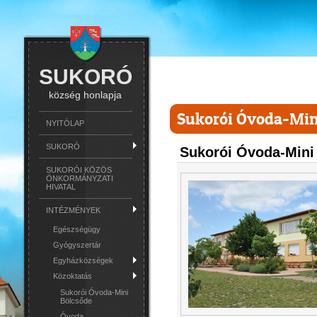
SUKORÓ
község honlapja
Sukorói Óvoda-Min
NYITÓLAP
SUKORÓ
Sukorói Óvoda-Mini
SUKORÓI KÖZÖS
ÖNKORMÁNYZATI
HIVATAL
INTÉZMÉNYEK
Egészségügy
Gyógyszertár
Egyházközségek
Közoktatás
Sukorói Óvoda-Mini
Bölcsőde
Óvoda