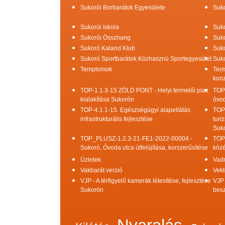
Sukorói Borbarátok Egyesülete
Suko
Sukorói Iskola
Suko
Sukorói Összhang
Suko
Sukoró Kaland Klub
Suko
Sukoró Sportbarátok Közhasznú Sportegyesület
Suko
Templomok
Term
konz
TOP-1.1.3-15 ZÖLD PONT - Helyi termelői piac
TOP
kialakítása Sukorón
óvod
TOP-4.1.1-15. Egészségügyi alapellátás
TOP
infrastrukturális fejlesztése
turi
Suk
TOP_PLUSZ-1.2.3-21-FE1-2022-00004 -
TOP
Sukoró, Óvoda utca útfelújítása, korszerűsítése
közé
Üzletek
Vad
Vakbarát verzió
Vekt
VJP - A térfigyelő kamerák létesítése, fejlesztése
VJP 
Sukorón
bes