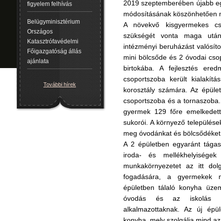
2019 szeptemberében újabb egy
figyelem felhívás
módosításának köszönhetően m
Belügyminisztérium
A növekvő kisgyermekes cs
Országos
szükségét vonta maga után
Katasztrófavédelmi
intézményi beruházást valósíto
Főigazgatóság állás
mini bölcsőde és 2 óvodai csop
ajánlata
birtokába. A fejlesztés er
csoportszoba került kialakítá
További hírek
korosztály számára. Az épület
csoportszoba és a tornaszoba.
gyermek 129 főre emelkedett
sukorói. A környező település
meg óvodánkat és bölcsődéket 
A 2 épületben egyaránt tágas
iroda- és mellékhelyiségek
munkakörnyezetet az itt dol
fogadására, a gyermekek na
épületben tálaló konyha üzeme
óvodás és az iskolás gy
alkalmazottaknak. Az új épüle
konyha, mely szolgálja mind a