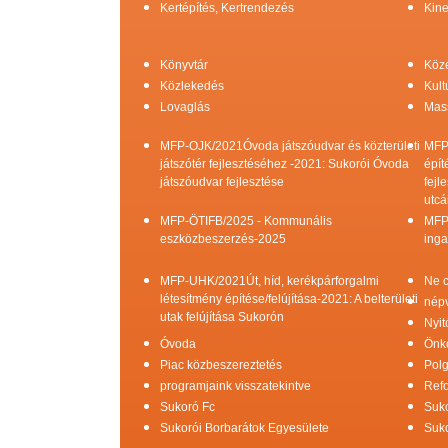
Kertépítés, Kertrendezés
Kine
Könyvtár
Köz
Közlekedés
Kult
Lovaglás
Mas
MFP-OJK/2021Óvoda játszóudvar és közterületi
MFP
játszótér fejlesztéséhez -2021: Sukorói Óvoda
épít
játszóudvar fejlesztése
fejl
utcá
MFP-ÖTIFB/2025 - Kommunális
MFP
eszközbeszerzés-2025
inga
MFP-UHK/2021Út, híd, kerékpárforgalmi
Ne c
létesítmény építése/felújítása-2021: A belterületi
népv
utak felújítása Sukorón
Nyit
Óvoda
Önk
Piac közbeszereztetés
Pol
programjaink visszatekintve
Refo
Sukoró Fc
Suko
Sukorói Borbarátok Egyesülete
Suko