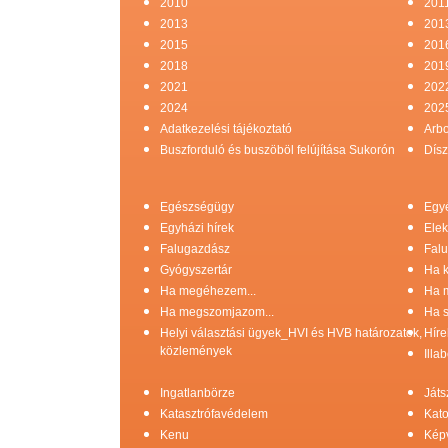
2010
201
2013
201
2015
201
2018
201
2021
202
2024
202
Adatkezelési tájékoztató
Arb
Buszforduló és buszöböl felújítása Sukorón
Dísz
Egészségügy
Egy
Egyházi hírek
Elek
Falugazdász
Falu
Gyógyszertár
Ha k
Ha megéhezem...
Ha 
Ha megszomjazom...
Ha s
Helyi választási ügyek_HVI és HVB határozatok,
Híre
közlemények
Illa
Ingatlanbörze
Játs
Katasztrófavédelem
Kato
Kenu
Képv