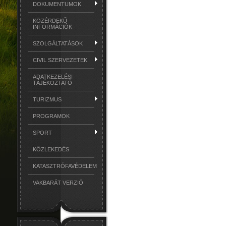
DOKUMENTUMOK
KÖZÉRDEKŰ
INFORMÁCIÓK
SZOLGÁLTATÁSOK
CIVIL SZERVEZETEK
ADATKEZELÉSI
TÁJÉKOZTATÓ
TURIZMUS
PROGRAMOK
SPORT
KÖZLEKEDÉS
KATASZTRÓFAVÉDELEM
VAKBARÁT VERZIÓ