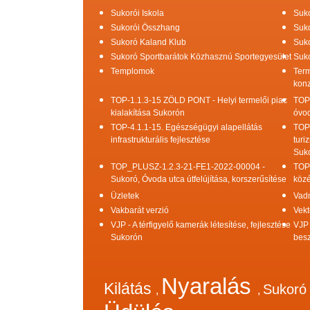
Sukorói Iskola
Suko
Sukorói Összhang
Suko
Sukoró Kaland Klub
Suko
Sukoró Sportbarátok Közhasznú Sportegyesület
Suko
Templomok
Term
konz
TOP-1.1.3-15 ZÖLD PONT - Helyi termelői piac
TOP
kialakítása Sukorón
óvod
TOP-4.1.1-15. Egészségügyi alapellátás
TOP
infrastrukturális fejlesztése
turi
Suk
TOP_PLUSZ-1.2.3-21-FE1-2022-00004 -
TOP
Sukoró, Óvoda utca útfelújítása, korszerűsítése
közé
Üzletek
Vad
Vakbarát verzió
Vekt
VJP - A térfigyelő kamerák létesítése, fejlesztése
VJP 
Sukorón
bes
Nyaralás
Kilátás
Sukor
,
,