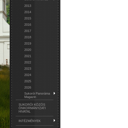
2013
2014
2015
2016
2017
2018
2019
2020
2021
2022
2023
2024
2025
2026
Sukorói Panoráma
Magazin
SUKORÓI KÖZÖS
ÖNKORMÁNYZATI
HIVATAL
INTÉZMÉNYEK