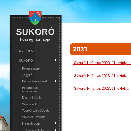
SUKORÓ
község honlapja
2023
NYITÓLAP
SUKORÓ
Sukorói Hírforrás 2023. 11. évfolya
Polgármester
Jegyző
Sukorói Hírforrás 2023. 11. évfolya
Képviselő-testület
Elektronikus
Sukorói Hírforrás 2023. 11. évfolya
ügyintézés
Díszpolgárok
Sukoróról
Testvértelepülések
Sukorói Értéktár
Hírarchívum
Sukorói Hírforrás