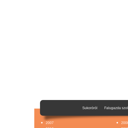
Sukoróról
Falugazda szol
2007
200