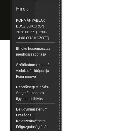
Hírek
KORMÁNYABLAK
BUSZ SUKORÓN
2026.08.27. (12:00-
14:00 ÓRA KÖZÖTT)
III. fokú hőségriasztás
meghosszabbítása
Szőlőkabóca elleni 2.
védekezés időpontja
Fejér megye
Rendőrségi felhívás-
Sürgető üzenetek
figyelem felhívás
Belügyminisztérium
Országos
Katasztrófavédelmi
Főigazgatóság állás