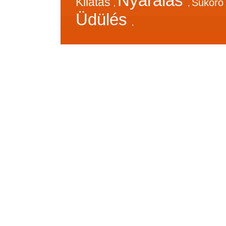
Nyaralás
Kilátás
Sukor
,
,
Üdülés
,