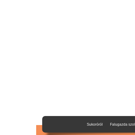
Sukoróról
Falugazda szol