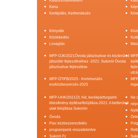
Katasztrófavédelem
Kato
Kenu
Képv
Kertépítés, Kertrendezés
Kine
Könyvtár
Köz
Közlekedés
Kult
Lovaglás
Mas
MFP-OJK/2021Óvoda játszóudvar és közterületi
MFP
játszótér fejlesztéséhez -2021: Sukorói Óvoda
épít
játszóudvar fejlesztése
fejl
utcá
MFP-ÖTIFB/2025 - Kommunális
MFP
eszközbeszerzés-2025
inga
MFP-UHK/2021Út, híd, kerékpárforgalmi
Ne c
létesítmény építése/felújítása-2021: A belterületi
népv
utak felújítása Sukorón
Nyit
Óvoda
Önk
Piac közbeszereztetés
Pol
programjaink visszatekintve
Refo
Sukoró Fc
Suko