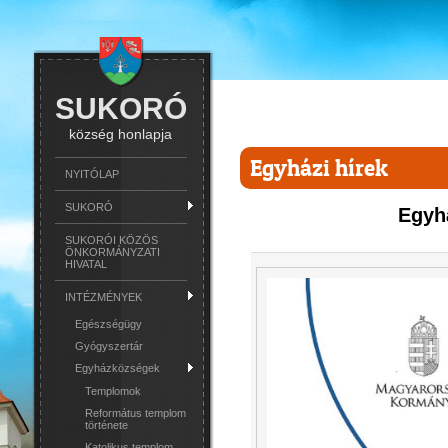
SUKORÓ
község honlapja
Egyházi hírek
NYITÓLAP
SUKORÓ
Egyhá
SUKORÓI KÖZÖS
ÖNKORMÁNYZATI
HIVATAL
INTÉZMÉNYEK
Egészségügy
Gyógyszertár
Egyházközségek
Templomok
Református templom
története
Katolikus templom