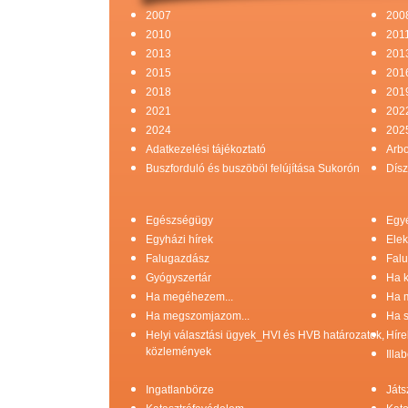
2007
200
2010
201
2013
201
2015
201
2018
201
2021
202
2024
202
Adatkezelési tájékoztató
Arb
Buszforduló és buszöböl felújítása Sukorón
Dísz
Egészségügy
Egy
Egyházi hírek
Elek
Falugazdász
Falu
Gyógyszertár
Ha k
Ha megéhezem...
Ha 
Ha megszomjazom...
Ha s
Helyi választási ügyek_HVI és HVB határozatok,
Híre
közlemények
Illa
Ingatlanbörze
Játs