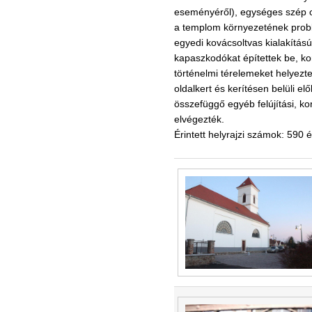
eseményéről), egységes szép old
a templom környezetének probl
egyedi kovácsoltvas kialakítás
kapaszkodókat építettek be, kor
történelmi térelemeket helyezte
oldalkert és kerítésen belüli el
összefüggő egyéb felújítási, ko
elvégezték.
Érintett helyrajzi számok: 590 