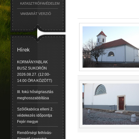
KATASZTRÓFAVÉDELEM
VAKBARÁT VERZIÓ
Hírek
KORMÁNYABLAK
BUSZ SUKORÓN
2026.08.27. (12:00-
14:00 ÓRA KÖZÖTT)
III. fokú hőségriasztás
meghosszabbítása
Szőlőkabóca elleni 2.
védekezés időpontja
Fejér megye
Rendőrségi felhívás-