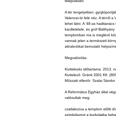
településen.
A tér tengelyében, gyújtópontj
Velencei-tó felé néz. A térről a
lehet látni. A ’48-as haditaná
kardletétele, és gróf Batthyány 
templomban ma is meglévő kőaszt
vannak jelen a természeti körny
attrakciókat bemutató helyszín
Megvalósítás:
Kivitelezés időtartama: 2013.
Kivitelező: Gránit 2001 Kft. (8
Műszaki ellenőr: Szalai Sándor
A Református Egyház által végz
valósultak meg:
csatlakozva a templom előtti dís
szimbólumot a burkolatba hely