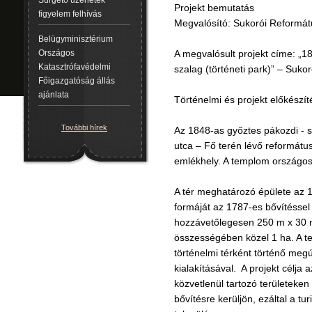
Sürgető üzenetek
Projekt bemutatás
figyelem felhívás
Megvalósító: Sukorói Reformá
Belügyminisztérium
Országos
A megvalósult projekt címe: „1
Katasztrófavédelmi
szalag (történeti park)” – Suk
Főigazgatóság állás
ajánlata
Történelmi és projekt előkészí
További hírek
Az 1848-as győztes pákozdi - s
utca – Fő terén lévő református
emlékhely. A templom országos
A tér meghatározó épülete az 
formáját az 1787-es bővítéssel 
hozzávetőlegesen 250 m x 30 m,
összességében közel 1 ha. A tele
történelmi térként történő megú
kialakításával. A projekt célja
közvetlenül tartozó területeken
bővítésre kerüljön, ezáltal a tur