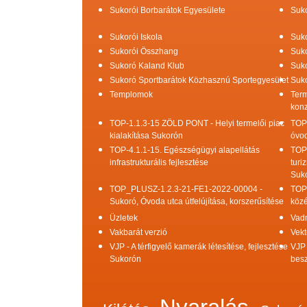
Sukorói Borbarátok Egyesülete
Suko
Sukorói Iskola
Suko
Sukorói Összhang
Suko
Sukoró Kaland Klub
Suko
Sukoró Sportbarátok Közhasznú Sportegyesület
Suko
Templomok
Term
konz
TOP-1.1.3-15 ZÖLD PONT - Helyi termelői piac
TOP
kialakítása Sukorón
óvod
TOP-4.1.1-15. Egészségügyi alapellátás
TOP
infrastrukturális fejlesztése
turi
Suk
TOP_PLUSZ-1.2.3-21-FE1-2022-00004 -
TOP
Sukoró, Óvoda utca útfelújítása, korszerűsítése
közé
Üzletek
Vad
Vakbarát verzió
Vekt
VJP - A térfigyelő kamerák létesítése, fejlesztése
VJP 
Sukorón
bes