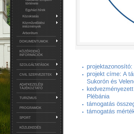
története
Egyházi hírek
Közoktatás
Közművelődési
intézmények
Arborétum
DOKUMENTUMOK
KÖZÉRDEKŰ
INFORMÁCIÓK
SZOLGÁLTATÁSOK
projektazonosító
projekt címe: A t
CIVIL SZERVEZETEK
Sukorón és Vele
ADATKEZELÉSI
kedvezményezett 
TÁJÉKOZTATÓ
Plébánia
TURIZMUS
támogatás összeg
PROGRAMOK
támogatás mérté
SPORT
KÖZLEKEDÉS