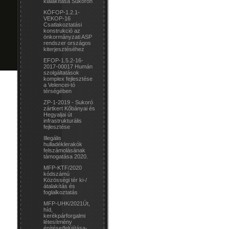
kialakítása Sukorón
KÖFOP-1.2.1-
VEKOP-16
Csatlakoztatási
konstrukció az
önkormányzati ASP
rendszer országos
kiterjesztéséhez
EFOP-1.5.2-16-
2017-00017 Humán
szolgáltatások
komplex fejlesztése
a Velencei-tó
térségében
ZP-1-2019 - Sukoró
zártkert Kőbányai és
Hegyaljai út
infrastrukturális
fejlesztése
Illegális
hulladéklerakók
felszámolásának
támogatása 2020.
MFP-KTF/2020
kódszámú
Közösségi tér ki-/
átalakítás és
foglalkoztatás
MFP-UHK/2021Út,
híd,
kerékpárforgalmi
létesítmény
építése/felújítása-