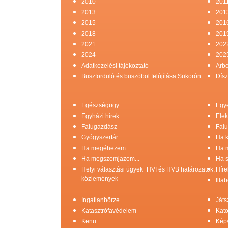
2010
201
2013
201
2015
201
2018
201
2021
202
2024
202
Adatkezelési tájékoztató
Arb
Buszforduló és buszöböl felújítása Sukorón
Dísz
Egészségügy
Egy
Egyházi hírek
Elek
Falugazdász
Falu
Gyógyszertár
Ha k
Ha megéhezem...
Ha 
Ha megszomjazom...
Ha s
Helyi választási ügyek_HVI és HVB határozatok,
Híre
közlemények
Illa
Ingatlanbörze
Játs
Katasztrófavédelem
Kato
Kenu
Képv