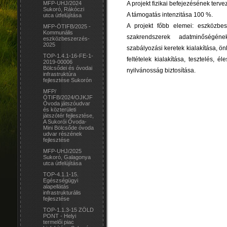
A projekt fizikai befejezésének terve
MFP-UHJ/2024
Sukoró, Rákóczi
A támogatás intenzitása 100 %.
utca útfelújítása
A projekt főbb elemei: eszközbes
MFP-ÖTIFB/2025 -
Kommunális
szakrendszerek adatminőségéne
eszközbeszerzés-
2025
szabályozási keretek kialakítása, 
TOP-1.4.1-16-FE-1-
feltételek kialakítása, tesztelés, 
2019-00006
Bölcsődei és óvodai
nyilvánosság biztosítása.
infrastruktúra
fejlesztése Sukorón
MFP/
ÖTIFB/2024/OJKJF
Óvoda játszóudvar
és közterületi
játszótér fejlesztése,
A Sukorói Óvoda-
Mini Bölcsőde óvoda
udvar részének
fejlesztése
MFP-UHJ/2025
Sukoró, Galagonya
utca útfelújítása
TOP-4.1.1-15.
Egészségügyi
alapellátás
infrastrukturális
fejlesztése
TOP-1.1.3-15 ZÖLD
PONT - Helyi
termelői piac