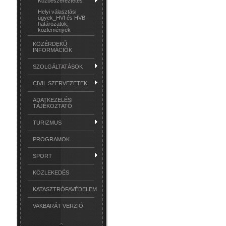
Közbeszereztetés
Helyi választási
ügyek_HVI és HVB
határozatok,
közlemények
KÖZÉRDEKŰ
INFORMÁCIÓK
SZOLGÁLTATÁSOK
CIVIL SZERVEZETEK
ADATKEZELÉSI
TÁJÉKOZTATÓ
TURIZMUS
PROGRAMOK
SPORT
KÖZLEKEDÉS
KATASZTRÓFAVÉDELEM
VAKBARÁT VERZIÓ