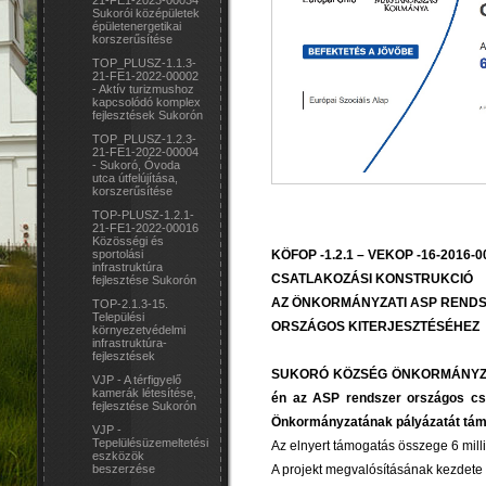
21-FE1-2023-00034
Sukorói középületek
épületenergetikai
korszerűsítése
TOP_PLUSZ-1.1.3-
21-FE1-2022-00002
- Aktív turizmushoz
kapcsolódó komplex
fejlesztések Sukorón
TOP_PLUSZ-1.2.3-
21-FE1-2022-00004
- Sukoró, Óvoda
utca útfelújítása,
korszerűsítése
TOP-PLUSZ-1.2.1-
21-FE1-2022-00016
Közösségi és
KÖFOP -1.2.1 – VEKOP -16-2016-0
sportolási
infrastruktúra
CSATLAKOZÁSI KONSTRUKCIÓ
fejlesztése Sukorón
AZ ÖNKORMÁNYZATI ASP REND
TOP-2.1.3-15.
Települési
ORSZÁGOS KITERJESZTÉSÉHEZ
környezetvédelmi
infrastruktúra-
fejlesztések
SUKORÓ KÖZSÉG ÖNKORMÁNYZATA t
VJP - A térfigyelő
kamerák létesítése,
én az ASP rendszer országos cs
fejlesztése Sukorón
Önkormányzatának pályázatát támo
VJP -
Tepelülésüzemeltetési
Az elnyert támogatás összege 6 milli
eszközök
A projekt megvalósításának kezdete 
beszerzése