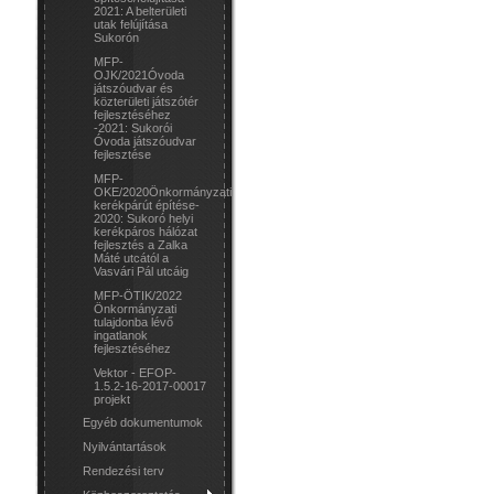
2021: A belterületi
utak felújítása
Sukorón
MFP-
OJK/2021Óvoda
játszóudvar és
közterületi játszótér
fejlesztéséhez
-2021: Sukorói
Óvoda játszóudvar
fejlesztése
MFP-
OKE/2020Önkormányzati
kerékpárút építése-
2020: Sukoró helyi
kerékpáros hálózat
fejlesztés a Zalka
Máté utcától a
Vasvári Pál utcáig
MFP-ÖTIK/2022
Önkormányzati
tulajdonba lévő
ingatlanok
fejlesztéséhez
Vektor - EFOP-
1.5.2-16-2017-00017
projekt
Egyéb dokumentumok
Nyilvántartások
Rendezési terv