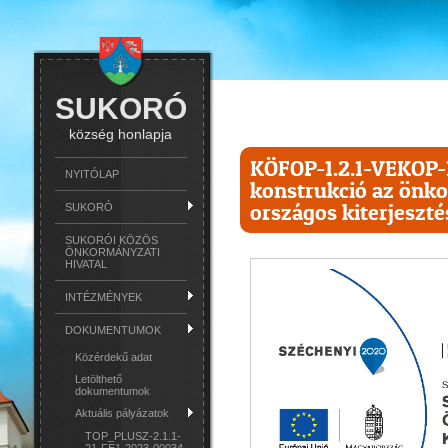
SUKORÓ
község honlapja
KÖFOP-1.2.1-VEKOP-1
NYITÓLAP
konstrukció az önk
országos kiterjeszt
SUKORÓ
SUKORÓI KÖZÖS
ÖNKORMÁNYZATI
HIVATAL
INTÉZMÉNYEK
DOKUMENTUMOK
Közérdekű adat
Letölthető
dokumentumok
Aktuális pályázatok
TOP_PLUSZ-2.1.1-