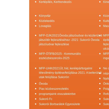
Kertépítés, Kertrendezés
Kine
Könyvtár
Köz
Közlekedés
Kult
Lovaglás
Mas
MFP-OJK/2021Óvoda játszóudvar és közterületi
MFP
játszótér fejlesztéséhez -2021: Sukorói Óvoda
épít
játszóudvar fejlesztése
fejl
utcá
MFP-ÖTIFB/2025 - Kommunális
MFP
eszközbeszerzés-2025
inga
MFP-UHK/2021Út, híd, kerékpárforgalmi
Ne c
létesítmény építése/felújítása-2021: A belterületi
népv
utak felújítása Sukorón
Nyit
Óvoda
Önk
Piac közbeszereztetés
Pol
programjaink visszatekintve
Refo
Sukoró Fc
Suko
Sukorói Borbarátok Egyesülete
Suko