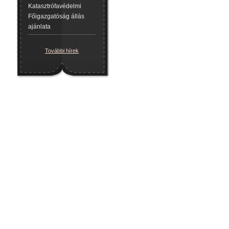
Katasztrófavédelmi
Főigazgatóság állás
ajánlata
További hírek