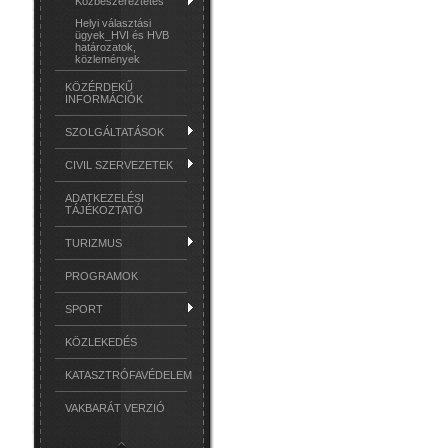
Közbeszereztetés
Helyi választási
ügyek_HVI és HVB
határozatok,
közlemények
KÖZÉRDEKŰ
INFORMÁCIÓK
SZOLGÁLTATÁSOK
CIVIL SZERVEZETEK
ADATKEZELÉSI
TÁJÉKOZTATÓ
TURIZMUS
PROGRAMOK
SPORT
KÖZLEKEDÉS
KATASZTRÓFAVÉDELEM
VAKBARÁT VERZIÓ