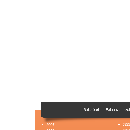
Sukoróról
Falugazda szol
2007
200