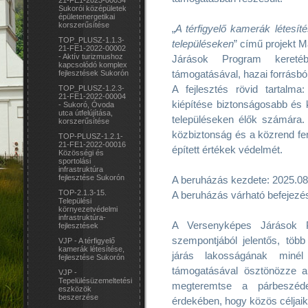
21-FE1-2023-00034
Sukorói középületek
épületenergetikai
korszerűsítése
„
A térfigyelő kamerák létesí
TOP_PLUSZ-1.1.3-
településeken
” című projekt
21-FE1-2022-00002
- Aktív turizmushoz
Járások Program keretéb
kapcsolódó komplex
támogatásával, hazai forrásbó
fejlesztések Sukorón
A fejlesztés rövid tartalma
TOP_PLUSZ-1.2.3-
21-FE1-2022-00004
kiépítése biztonságosabb és 
- Sukoró, Óvoda
utca útfelújítása,
településeken élők számára.
korszerűsítése
közbiztonság és a közrend fenn
TOP-PLUSZ-1.2.1-
21-FE1-2022-00016
épített értékek védelmét.
Közösségi és
sportolási
infrastruktúra
fejlesztése Sukorón
A beruházás kezdete: 2025.08
TOP-2.1.3-15.
A beruházás várható befejezé
Települési
környezetvédelmi
infrastruktúra-
A Versenyképes Járások P
fejlesztések
szempontjából jelentős, több 
VJP - A térfigyelő
kamerák létesítése,
járás lakosságának minél
fejlesztése Sukorón
támogatásával ösztönözze a 
VJP -
Tepelülésüzemeltetési
megteremtse a párbeszéde
eszközök
beszerzése
érdekében, hogy közös céljai