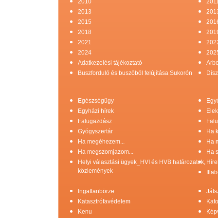
2010
201
2013
201
2015
201
2018
201
2021
202
2024
202
Adatkezelési tájékoztató
Arb
Buszforduló és buszöböl felújítása Sukorón
Dísz
Egészségügy
Egy
Egyházi hírek
Elek
Falugazdász
Falu
Gyógyszertár
Ha k
Ha megéhezem...
Ha 
Ha megszomjazom...
Ha s
Helyi választási ügyek_HVI és HVB határozatok,
Híre
közlemények
Illa
Ingatlanbörze
Játs
Katasztrófavédelem
Kato
Kenu
Képv