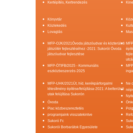
Kertépítés, Kertrendezés
Kine
Könyvtár
Köz
Közlekedés
Kult
Lovaglás
Mas
MFP-OJK/2021Óvoda játszóudvar és közterületi
MFP
játszótér fejlesztéséhez -2021: Sukorói Óvoda
épít
játszóudvar fejlesztése
fejl
utcá
MFP-ÖTIFB/2025 - Kommunális
MFP
eszközbeszerzés-2025
inga
MFP-UHK/2021Út, híd, kerékpárforgalmi
Ne c
létesítmény építése/felújítása-2021: A belterületi
népv
utak felújítása Sukorón
Nyit
Óvoda
Önk
Piac közbeszereztetés
Pol
programjaink visszatekintve
Refo
Sukoró Fc
Suko
Sukorói Borbarátok Egyesülete
Suko