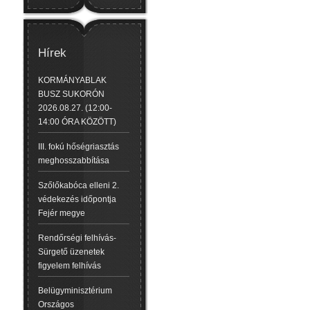
Hírek
KORMÁNYABLAK
BUSZ SUKORÓN
2026.08.27. (12:00-
14:00 ÓRA KÖZÖTT)
III. fokú hőségriasztás
meghosszabbítása
Szőlőkabóca elleni 2.
védekezés időpontja
Fejér megye
Rendőrségi felhívás-
Sürgető üzenetek
figyelem felhívás
Belügyminisztérium
Országos