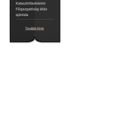
Katasztrófavédelmi
Főigazgatóság állás
ajánlata
További hírek