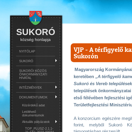
SUKORÓ
község honlapja
VJP - A térfigyelő ka
NYITÓLAP
Sukorón
SUKORÓ
Magyarország Kormányának
SUKORÓI KÖZÖS
ÖNKORMÁNYZATI
keretében „
A térfigyelő kam
HIVATAL
Sukoró és Vereb települése
INTÉZMÉNYEK
települések önkormányzatai
első félévében fejlesztési i
DOKUMENTUMOK
Területfejlesztési Minisztér
Közérdekű adat
Letölthető
dokumentumok
A konzorcium egészére megíté
Aktuális pályázatok
forint, melyből Sukoró K
TOP_PLUSZ-2.1.1-
támogatásban részesült.