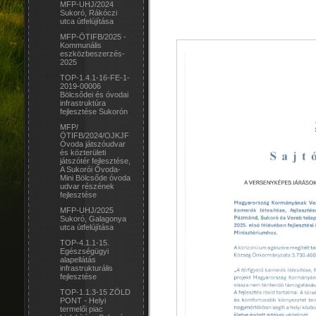
MFP-UHJ/2024
Sukoró, Rákóczi
utca útfelújítása
MFP-ÖTIFB/2025 -
Kommunális
eszközbeszerzés-
2025
TOP-1.4.1-16-FE-1-
2019-00006
Bölcsődei és óvodai
infrastruktúra
fejlesztése Sukorón
MFP/
ÖTIFB/2024/OJKJF
Óvoda játszóudvar
és közterületi
játszótér fejlesztése,
A Sukorói Óvoda-
Mini Bölcsőde óvoda
udvar részének
fejlesztése
MFP-UHJ/2025
Sukoró, Galagonya
utca útfelújítása
TOP-4.1.1-15.
Egészségügyi
alapellátás
infrastrukturális
fejlesztése
TOP-1.1.3-15 ZÖLD
PONT - Helyi
termelői piac