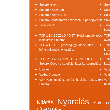
Sukorói Iskola
Suko
Sukorói Összhang
Suko
Sukoró Kaland Klub
Suko
Sukoró Sportbarátok Közhasznú Sportegyesület
Suko
Templomok
Term
konz
TOP-1.1.3-15 ZÖLD PONT - Helyi termelői piac
TOP
kialakítása Sukorón
óvod
TOP-4.1.1-15. Egészségügyi alapellátás
TOP
infrastrukturális fejlesztése
turi
Suk
TOP_PLUSZ-1.2.3-21-FE1-2022-00004 -
TOP
Sukoró, Óvoda utca útfelújítása, korszerűsítése
közé
Üzletek
Vad
Vakbarát verzió
Vekt
VJP - A térfigyelő kamerák létesítése, fejlesztése
VJP 
Sukorón
bes
Nyaralás
Kilátás
Sukor
,
,