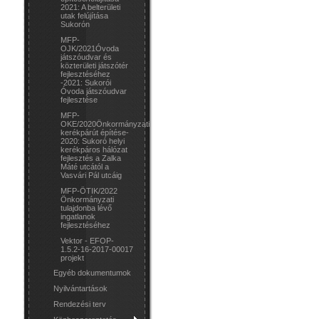
2021: A belterületi
utak felújítása
Sukorón
MFP-
OJK/2021Óvoda
játszóudvar és
közterületi játszótér
fejlesztéséhez
-2021: Sukorói
Óvoda játszóudvar
fejlesztése
MFP-
OKE/2020Önkormányzati
kerékpárút építése-
2020: Sukoró helyi
kerékpáros hálózat
fejlesztés a Zalka
Máté utcától a
Vasvári Pál utcáig
MFP-ÖTIK/2022
Önkormányzati
tulajdonba lévő
ingatlanok
fejlesztéséhez
Vektor - EFOP-
1.5.2-16-2017-00017
projekt
Egyéb dokumentumok
Nyilvántartások
Rendezési terv