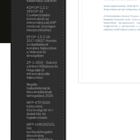
kialakítása Sukorón
KÖFOP-1.2.1-
VEKOP-16
Csatlakoztatási
konstrukció az
önkormányzati ASP
rendszer országos
kiterjesztéséhez
EFOP-1.5.2-16-
2017-00017 Humán
szolgáltatások
komplex fejlesztése
a Velencei-tó
térségében
ZP-1-2019 - Sukoró
zártkert Kőbányai és
Hegyaljai út
infrastrukturális
fejlesztése
Illegális
hulladéklerakók
felszámolásának
támogatása 2020.
MFP-KTF/2020
kódszámú
Közösségi tér ki-/
átalakítás és
foglalkoztatás
MFP-UHK/2021Út,
híd,
kerékpárforgalmi
létesítmény
építése/felújítása-