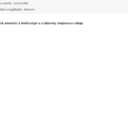
va tartás: szezonális
bbi szolgáltatás: étterem
ölt adatokért a felelõsséget a szálláshely tulajdonosa vállalja.