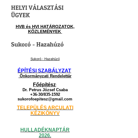
HELYI VÁLASZTÁSI
ÜGYEK
HVB és HVI HATÁROZATOK,
KÖZLEMÉNYEK
Sukoró - Hazahúzó
Sukoró - Hazahúzó
ÉPÍTÉSI SZABÁLYZAT
Önkormányzati Rendelettár
Főépítész
:
Dr. Petrus József Csaba
+36-30/835-1592
sukorofoepitesz@gmail.com
TELEPÜLÉS ARCULATI
KÉZIKÖNYV
HULLADÉKNAPTÁR
2026.