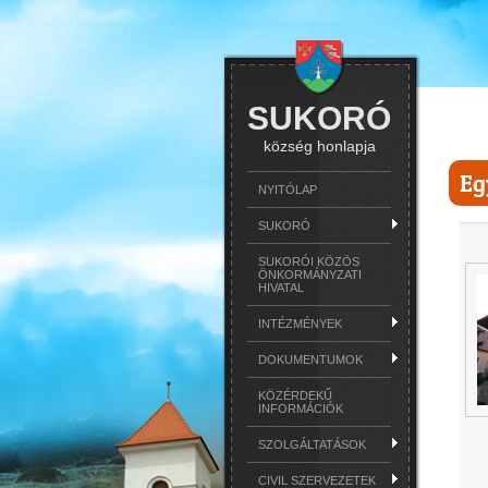
SUKORÓ
község honlapja
Eg
NYITÓLAP
SUKORÓ
SUKORÓI KÖZÖS
ÖNKORMÁNYZATI
HIVATAL
INTÉZMÉNYEK
DOKUMENTUMOK
KÖZÉRDEKŰ
INFORMÁCIÓK
SZOLGÁLTATÁSOK
CIVIL SZERVEZETEK