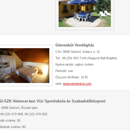
Gémeskút Vendégház
Cím: 8096 Sukoró, Kulacs u. 11.
Tel.: 06 (20) 453-7144 (Nagyné Bali Brigitta)
Nyitva tartás: egész évben
Parkoló: van
Összes férőhely: 10 fő
web:
www.gemeskut.com
I-SZK Velencei-tavi Vízi Sportiskola és Szabadidőközpont
 8096 Sukoró, Északi-part
:
06 (22) 472-808, 06 (22) 370-052
bák száma: 30
őhelyek száma: 90