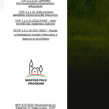
TOP-2.1.3-15. Települési
környezetvédelmi infrastruktúra-
fejlesztések
TOP-4.1.1-15. Egészségügyi
alapellátás infrastrukturális fejlesztése
TOP-1.1.3-15 ZÖLD PONT - Helyi
termelői piac kialakítása Sukorón
EFOP-1.5.2-16-2017-00017 - Humán
szolgáltatások komplex fejlesztése a
Velencei-tó térségében
MFP-KTF/2020 "Közösségi tér ki-/
átalakítás és foglakoztatás -2020"