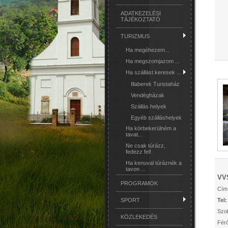
ADATKEZELÉSI
TÁJÉKOZTATÓ
TURIZMUS
Ha megéhezem...
Ha megszomjazom ...
Ha szállást keresek ...
Illaberek Turistaház
Vendégházak
Szállás helyek
Egyéb szálláshelyek
Ha körbekerülném a
tavat...
Ne csak túrázz,
fedezz fel!
Ha kenuval túráznék a
tavon ...
VVS
PROGRAMOK
Cím:
Tel
SPORT
Szo
KÖZLEKEDÉS
Fér