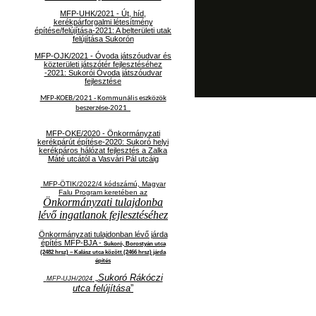
MFP-UHK/2021 - Út, híd,
kerékpárforgalmi létesítmény
építése/felújítása-2021: A belterületi utak
felújítása Sukorón
MFP-OJK/2021 -
Óvoda játszóudvar és
közterületi játszótér fejlesztéséhez
-2021: Sukorói Óvoda játszóudvar
fejlesztése
MFP-KOEB/2021 -
Kommunális eszközök
beszerzése-2021
MFP-OKE/2020 - Önkormányzati
kerékpárút építése-2020: Sukoró helyi
kerékpáros hálózat fejlesztés a Zalka
Máté utcától a Vasvári Pál utcáig
MFP-ÖTIK/2022/4 kódszámú, Magyar
Falu Program keretében az
Önkormányzati tulajdonba
lévő ingatlanok fejlesztéséhez
Önkormányzati tulajdonban lévő járda
építés MFP-BJA -
Sukoró, Borostyán utca
(2482 hrsz) – Kalász utca között (2466 hrsz) járda
építés
„
Sukoró Rákóczi
MFP-UJH/2024
utca felújítása
”