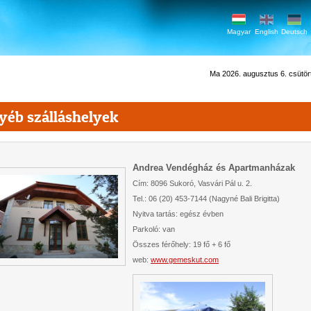
Magyar
English
Deutsch
Ma 2026. augusztus 6. csütörtö
yéb szálláshelyek
Andrea Vendégház és Apartmanházak
Cím: 8096 Sukoró, Vasvári Pál u. 2.
Tel.:
06 (20) 453-7144 (Nagyné Bali Brigitta)
Nyitva tartás: egész évben
Parkoló: van
Összes férőhely: 19 fő + 6 fő
web:
www.gemeskut.com