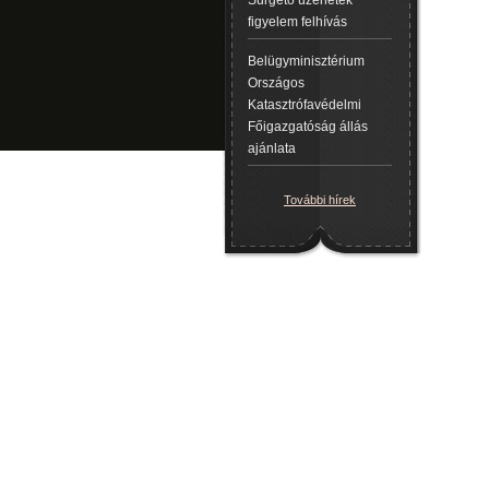
Sürgető üzenetek
figyelem felhívás
Belügyminisztérium
Országos
Katasztrófavédelmi
Főigazgatóság állás
ajánlata
További hírek