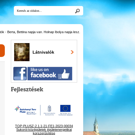
k - Berta, Bettina napja van. Holnap Ibolya napja lesz.
Látnivalók
Fejlesztések
TOP-PLUSZ-2.1.1-21-FE1-2023-00034
Sukorói középületek épületenergetikai
korszerűsítése