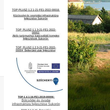
TOP-PLUSZ-1.2.1-21-FE1-2022-00016
Közösségi és sportolási infrastruktúra
fejlesztése Sukorón
TOP_PLUSZ-1.1.3-21-FE1-2022-
00002
Aktív turizmushoz kapcsolódó komplex
fejlesztések Sukorón
TOP_PLUSZ-1.2.3-21-FE1-2022-
00004 Belterületi utak fejlesztése
-
TOP-1.4.1-16-FE1-2019-00006
Bölcsődei és óvodai
infrastruktúra fejlesztése Sukorón