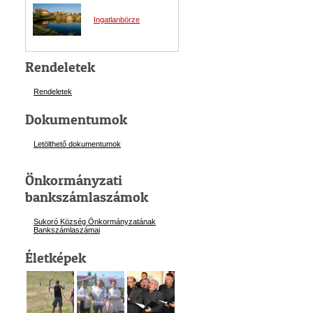
Ingatlanbörze
Rendeletek
Rendeletek
Dokumentumok
Letölthető dokumentumok
Önkormányzati
bankszámlaszámok
Sukoró Község Önkormányzatának
Bankszámlaszám
ai
Életképek