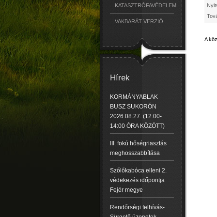
Nyit
KATASZTRÓFAVÉDELEM
Tová
VAKBARÁT VERZIÓ
A köz
Hírek
KORMÁNYABLAK
BUSZ SUKORÓN
2026.08.27. (12:00-
14:00 ÓRA KÖZÖTT)
III. fokú hőségriasztás
meghosszabbítása
Szőlőkabóca elleni 2.
védekezés időpontja
Fejér megye
Rendőrségi felhívás-