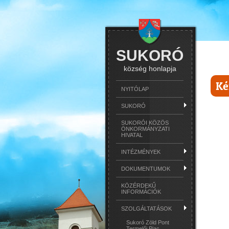
SUKORÓ
község honlapja
Ké
NYITÓLAP
SUKORÓ
SUKORÓI KÖZÖS
ÖNKORMÁNYZATI
HIVATAL
INTÉZMÉNYEK
DOKUMENTUMOK
KÖZÉRDEKŰ
INFORMÁCIÓK
SZOLGÁLTATÁSOK
Sukoró Zöld Pont
Termelői Piac