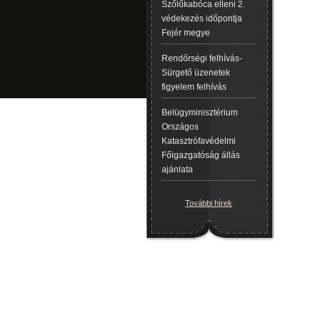
Szőlőkabóca elleni 2.
védekezés időpontja
Fejér megye
Rendőrségi felhívás-
Sürgető üzenetek
figyelem felhívás
Belügyminisztérium
Országos
Katasztrófavédelmi
Főigazgatóság állás
ajánlata
További hírek