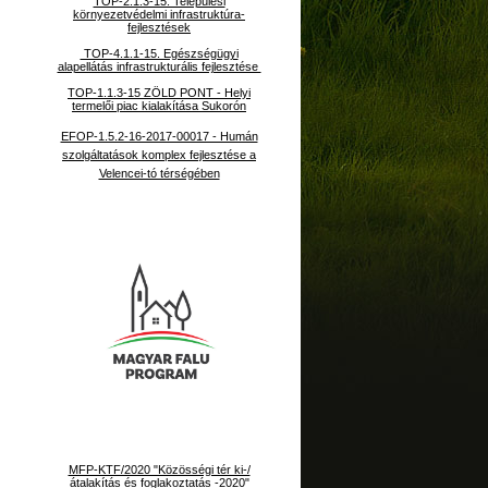
TOP-2.1.3-15. Települési
környezetvédelmi infrastruktúra-
fejlesztések
TOP-4.1.1-15. Egészségügyi
alapellátás infrastrukturális fejlesztése
TOP-1.1.3-15 ZÖLD PONT - Helyi
termelői piac kialakítása Sukorón
EFOP-1.5.2-16-2017-00017 - Humán
szolgáltatások komplex fejlesztése a
Velencei-tó térségében
MFP-KTF/2020 "Közösségi tér ki-/
átalakítás és foglakoztatás -2020"