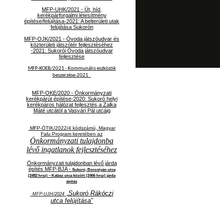
MFP-UHK/2021 - Út, híd,
kerékpárforgalmi létesítmény
építése/felújítása-2021: A belterületi utak
felújítása Sukorón
MFP-OJK/2021 -
Óvoda játszóudvar és
közterületi játszótér fejlesztéséhez
-2021: Sukorói Óvoda játszóudvar
fejlesztése
MFP-KOEB/2021 -
Kommunális eszközök
beszerzése-2021
MFP-OKE/2020 - Önkormányzati
kerékpárút építése-2020: Sukoró helyi
kerékpáros hálózat fejlesztés a Zalka
Máté utcától a Vasvári Pál utcáig
MFP-ÖTIK/2022/4 kódszámú, Magyar
Falu Program keretében az
Önkormányzati tulajdonba
lévő ingatlanok fejlesztéséhez
Önkormányzati tulajdonban lévő járda
építés MFP-BJA -
Sukoró, Borostyán utca
(2482 hrsz) – Kalász utca között (2466 hrsz) járda
építés
„
Sukoró Rákóczi
MFP-UJH/2024
utca felújítása
”