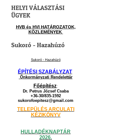
HELYI VÁLASZTÁSI
ÜGYEK
HVB és HVI HATÁROZATOK,
KÖZLEMÉNYEK
Sukoró - Hazahúzó
Sukoró - Hazahúzó
ÉPÍTÉSI SZABÁLYZAT
Önkormányzati Rendelettár
Főépítész
:
Dr. Petrus József Csaba
+36-30/835-1592
sukorofoepitesz@gmail.com
TELEPÜLÉS ARCULATI
KÉZIKÖNYV
HULLADÉKNAPTÁR
2026.