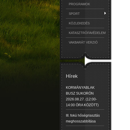
PROGRAMOK
SPORT
KÖZLEKEDÉS
KATASZTRÓFAVÉDELEM
VAKBARÁT VERZIÓ
Hírek
KORMÁNYABLAK
BUSZ SUKORÓN
2026.08.27. (12:00-
14:00 ÓRA KÖZÖTT)
III. fokú hőségriasztás
meghosszabbítása