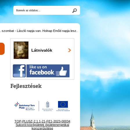
 szombat - László napja van. Holnap Emőd napja lesz.
Látnivalók
Fejlesztések
TOP-PLUSZ-2.1.1-21-FE1-2023-00034
Sukorói középületek épületenergetikai
korszerűsítése