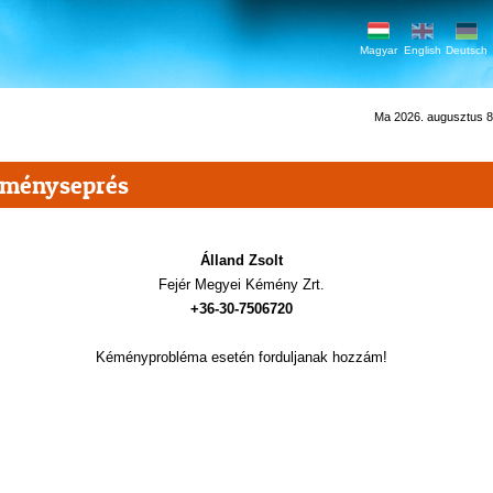
Magyar
English
Deutsch
Ma 2026. augusztus 8.
ményseprés
Álland Zsolt
Fejér Megyei Kémény Zrt.
+36-30-7506720
Kéményprobléma esetén forduljanak hozzám!