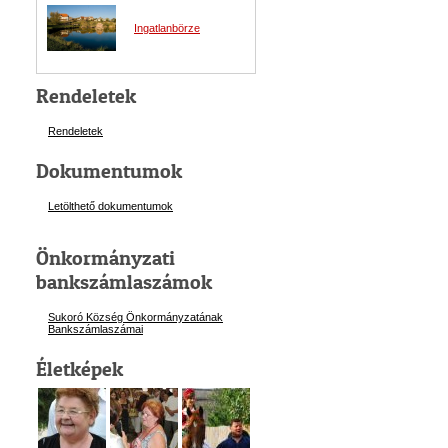
Ingatlanbörze
Rendeletek
Rendeletek
Dokumentumok
Letölthető dokumentumok
Önkormányzati
bankszámlaszámok
Sukoró Község Önkormányzatának
Bankszámlaszám
ai
Életképek