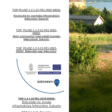
TOP-PLUSZ-1.2.1-21-FE1-2022-00016
Közösségi és sportolási infrastruktúra
fejlesztése Sukorón
TOP_PLUSZ-1.1.3-21-FE1-2022-
00002
Aktív turizmushoz kapcsolódó komplex
fejlesztések Sukorón
TOP_PLUSZ-1.2.3-21-FE1-2022-
00004 Belterületi utak fejlesztése
-
TOP-1.4.1-16-FE1-2019-00006
Bölcsődei és óvodai
infrastruktúra fejlesztése Sukorón