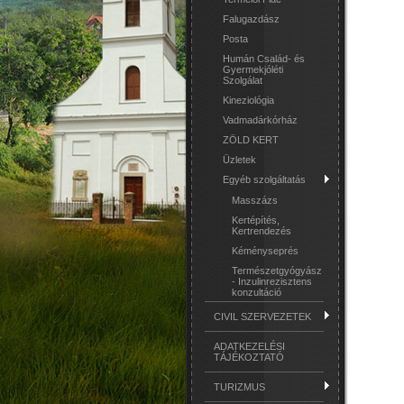
Falugazdász
Posta
Humán Család- és
Gyermekjóléti
Szolgálat
Kineziológia
Vadmadárkórház
ZÖLD KERT
Üzletek
Egyéb szolgáltatás
Masszázs
Kertépítés,
Kertrendezés
Kéményseprés
Természetgyógyász
- Inzulinrezisztens
konzultáció
CIVIL SZERVEZETEK
ADATKEZELÉSI
TÁJÉKOZTATÓ
TURIZMUS