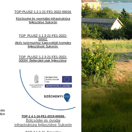
TOP-PLUSZ-1.2.1-21-FE1-2022-00016
Közösségi és sportolási infrastruktúra
fejlesztése Sukorón
TOP_PLUSZ-1.1.3-21-FE1-2022-
00002
Aktív turizmushoz kapcsolódó komplex
fejlesztések Sukorón
TOP_PLUSZ-1.2.3-21-FE1-2022-
00004 Belterületi utak fejlesztése
ata
lya
-
TOP-1.4.1-16-FE1-2019-00006
Bölcsődei és óvodai
infrastruktúra fejlesztése Sukorón