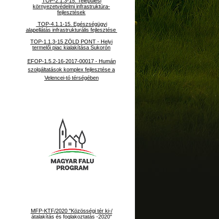
TOP-2.1.3-15. Települési
környezetvédelmi infrastruktúra-
fejlesztések
TOP-4.1.1-15. Egészségügyi
alapellátás infrastrukturális fejlesztése
TOP-1.1.3-15 ZÖLD PONT - Helyi
termelői piac kialakítása Sukorón
EFOP-1.5.2-16-2017-00017 - Humán
szolgáltatások komplex fejlesztése a
Velencei-tó térségében
MFP-KTF/2020 "Közösségi tér ki-/
átalakítás és foglakoztatás -2020"