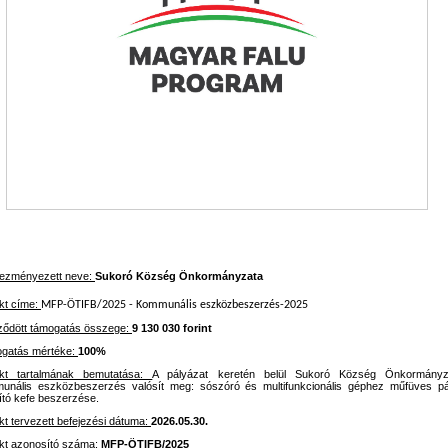
ezményezett neve:
Sukoró Község Önkormányzata
kt címe:
MFP-ÖTIFB/2025 - Kommunális eszközbeszerzés-2025
ződött támogatás összege:
9 130 030 forint
gatás mértéke:
100%
ekt tartalmának bemutatása:
A pályázat keretén belül Sukoró Község Önkormányz
unális eszközbeszerzés valósít meg: sószóró és multifunkcionális géphez műfüves pá
ító kefe beszerzése.
kt tervezett befejezési dátuma:
2026.05.30.
kt azonosító száma:
MFP-ÖTIFB/2025