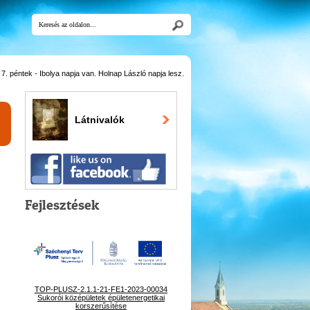
. péntek - Ibolya napja van. Holnap László napja lesz.
Látnivalók
Fejlesztések
TOP-PLUSZ-2.1.1-21-FE1-2023-00034
Sukorói középületek épületenergetikai
korszerűsítése