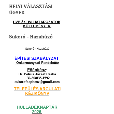
HELYI VÁLASZTÁSI
ÜGYEK
HVB és HVI HATÁROZATOK,
KÖZLEMÉNYEK
Sukoró - Hazahúzó
Sukoró - Hazahúzó
ÉPÍTÉSI SZABÁLYZAT
Önkormányzati Rendelettár
Főépítész
:
Dr. Petrus József Csaba
+36-30/835-1592
sukorofoepitesz@gmail.com
TELEPÜLÉS ARCULATI
KÉZIKÖNYV
HULLADÉKNAPTÁR
2026.