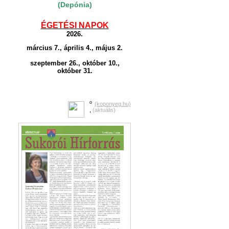
(Depónia)
ÉGETÉSI NAPOK
2026.
március 7., április 4., május 2.
szeptember 26., október 10.,
október 31.
o
(koponyeg.hu)
,
(aktuális)