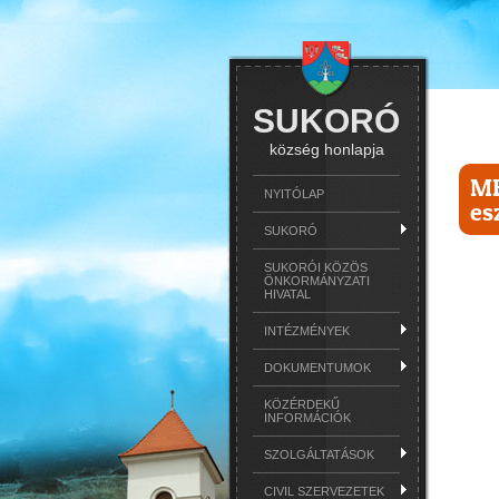
SUKORÓ
község honlapja
MF
NYITÓLAP
es
SUKORÓ
SUKORÓI KÖZÖS
ÖNKORMÁNYZATI
HIVATAL
INTÉZMÉNYEK
DOKUMENTUMOK
KÖZÉRDEKŰ
INFORMÁCIÓK
SZOLGÁLTATÁSOK
CIVIL SZERVEZETEK