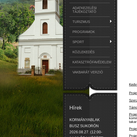
ADATKEZELÉSI
TÁJÉKOZTATÓ
TURIZMUS
PROGRAMOK
SPORT
KÖZLEKEDÉS
KATASZTRÓFAVÉDELEM
VAKBARÁT VERZIÓ
Kedv
Proje
Szer
Hírek
Támo
Proj
komm
KORMÁNYABLAK
takar
BUSZ SUKORÓN
Proje
2026.08.27. (12:00-
Proje