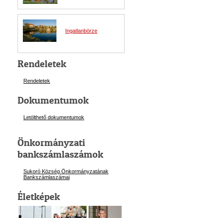
Ingatlanbörze
Rendeletek
Rendeletek
Dokumentumok
Letölthető dokumentumok
Önkormányzati
bankszámlaszámok
Sukoró Község Önkormányzatának
Bankszámlaszám
ai
Életképek