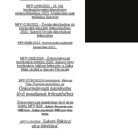
MFP-UHK/2021 - Út, híd,
kerékpárforgalmi létesítmény
építése/felújítása-2021: A belterületi utak
felújítása Sukorón
MFP-OJK/2021 -
Óvoda játszóudvar és
közterületi játszótér fejlesztéséhez
-2021: Sukorói Óvoda játszóudvar
fejlesztése
MFP-KOEB/2021 -
Kommunális eszközök
beszerzése-2021
MFP-OKE/2020 - Önkormányzati
kerékpárút építése-2020: Sukoró helyi
kerékpáros hálózat fejlesztés a Zalka
Máté utcától a Vasvári Pál utcáig
MFP-ÖTIK/2022/4 kódszámú, Magyar
Falu Program keretében az
Önkormányzati tulajdonba
lévő ingatlanok fejlesztéséhez
Önkormányzati tulajdonban lévő járda
építés MFP-BJA -
Sukoró, Borostyán utca
(2482 hrsz) – Kalász utca között (2466 hrsz) járda
építés
„
Sukoró Rákóczi
MFP-UJH/2024
utca felújítása
”