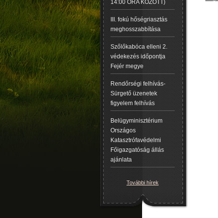
14:00 ÓRA KÖZÖTT)
III. fokú hőségriasztás
meghosszabbítása
Szőlőkabóca elleni 2.
védekezés időpontja
Fejér megye
Rendőrségi felhívás-
Sürgető üzenetek
figyelem felhívás
Belügyminisztérium
Országos
Katasztrófavédelmi
Főigazgatóság állás
ajánlata
További hírek