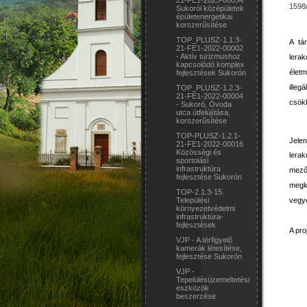
21-FE1-2023-00034
1598/
Sukorói középületek
épületenergetikai
korszerűsítése
TOP_PLUSZ-1.1.3-
A tám
21-FE1-2022-00002
- Aktív turizmushoz
lera
kapcsolódó komplex
élet
fejlesztések Sukorón
illeg
TOP_PLUSZ-1.2.3-
21-FE1-2022-00004
csök
- Sukoró, Óvoda
utca útfelújítása,
korszerűsítése
TOP-PLUSZ-1.2.1-
Jele
21-FE1-2022-00016
Közösségi és
lera
sportolási
infrastruktúra
mezőg
fejlesztése Sukorón
megkö
TOP-2.1.3-15.
Települési
vegye
környezetvédelmi
infrastruktúra-
fejlesztések
A pro
VJP - A térfigyelő
kamerák létesítése,
fejlesztése Sukorón
VJP -
Tepelülésüzemeltetési
eszközök
beszerzése