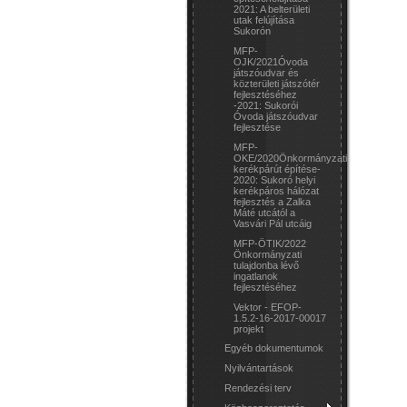
2021: A belterületi
utak felújítása
Sukorón
MFP-
OJK/2021Óvoda
játszóudvar és
közterületi játszótér
fejlesztéséhez
-2021: Sukorói
Óvoda játszóudvar
fejlesztése
MFP-
OKE/2020Önkormányzati
kerékpárút építése-
2020: Sukoró helyi
kerékpáros hálózat
fejlesztés a Zalka
Máté utcától a
Vasvári Pál utcáig
MFP-ÖTIK/2022
Önkormányzati
tulajdonba lévő
ingatlanok
fejlesztéséhez
Vektor - EFOP-
1.5.2-16-2017-00017
projekt
Egyéb dokumentumok
Nyilvántartások
Rendezési terv