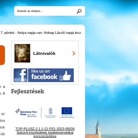
. péntek - Ibolya napja van. Holnap László napja lesz.
Látnivalók
n a
Fejlesztések
t. A
t az
lása
atok
TOP-PLUSZ-2.1.1-21-FE1-2023-00034
Sukorói középületek épületenergetikai
zóló
korszerűsítése