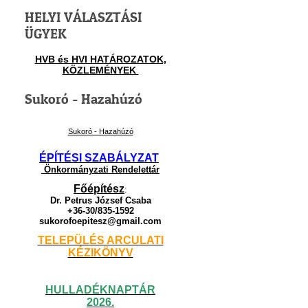
HELYI VÁLASZTÁSI
ÜGYEK
HVB és HVI HATÁROZATOK,
KÖZLEMÉNYEK
Sukoró - Hazahúzó
Sukoró - Hazahúzó
ÉPÍTÉSI SZABÁLYZAT
Önkormányzati Rendelettár
Főépítész
:
Dr. Petrus József Csaba
+36-30/835-1592
sukorofoepitesz@gmail.com
TELEPÜLÉS ARCULATI
KÉZIKÖNYV
HULLADÉKNAPTÁR
2026.