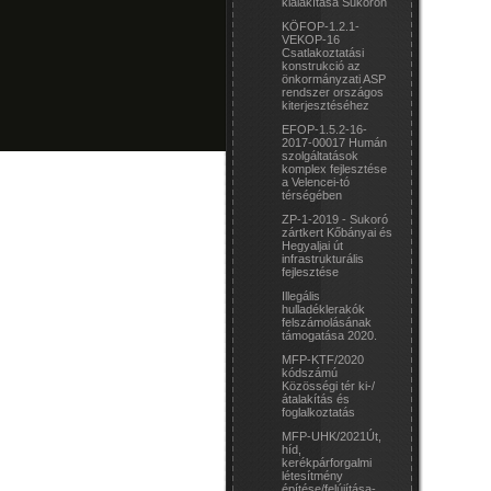
kialakítása Sukorón
KÖFOP-1.2.1-
VEKOP-16
Csatlakoztatási
konstrukció az
önkormányzati ASP
rendszer országos
kiterjesztéséhez
EFOP-1.5.2-16-
2017-00017 Humán
szolgáltatások
komplex fejlesztése
a Velencei-tó
térségében
ZP-1-2019 - Sukoró
zártkert Kőbányai és
Hegyaljai út
infrastrukturális
fejlesztése
Illegális
hulladéklerakók
felszámolásának
támogatása 2020.
MFP-KTF/2020
kódszámú
Közösségi tér ki-/
átalakítás és
foglalkoztatás
MFP-UHK/2021Út,
híd,
kerékpárforgalmi
létesítmény
építése/felújítása-