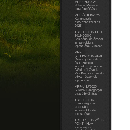
MFP-UHJ/2024
Sukoró, Rákóczi
utca útfelújítása
MFP-ÖTIFB/2025 -
Kommunális
eszközbeszerzés-
2025
TOP-1.4.1-16-FE-1-
2019-00006
Bölcsődei és óvodai
infrastruktúra
fejlesztése Sukorón
MFP/
ÖTIFB/2024/OJKJF
Óvoda játszóudvar
és közterületi
játszótér fejlesztése,
A Sukorói Óvoda-
Mini Bölcsőde óvoda
udvar részének
fejlesztése
MFP-UHJ/2025
Sukoró, Galagonya
utca útfelújítása
TOP-4.1.1-15.
Egészségügyi
alapellátás
infrastrukturális
fejlesztése
TOP-1.1.3-15 ZÖLD
PONT - Helyi
termelői piac