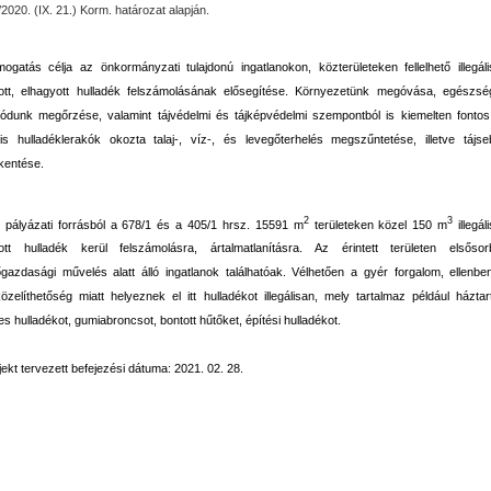
2020. (IX. 21.) Korm. határozat alapján.
ogatás célja az önkormányzati tulajdonú ingatlanokon, közterületeken fellelhető illegál
kott, elhagyott hulladék felszámolásának elősegítése. Környezetünk megóvása, egészsé
módunk megőrzése, valamint tájvédelmi és tájképvédelmi szempontból is kiemelten fonto
ális hulladéklerakók okozta talaj-, víz-, és levegőterhelés megszűntetése, illetve tájs
kentése.
2
3
n pályázati forrásból a 678/1 és a 405/1 hrsz. 15591 m
területeken közel 150 m
illegál
kott hulladék kerül felszámolásra, ártalmatlanításra. Az érintett területen elsősor
azdasági művelés alatt álló ingatlanok találhatóak. Vélhetően a gyér forgalom, ellenbe
zelíthetőség miatt helyeznek el itt hulladékot illegálisan, mely tartalmaz például háztar
s hulladékot, gumiabroncsot, bontott hűtőket, építési hulladékot.
jekt tervezett befejezési dátuma: 2021. 02. 28.