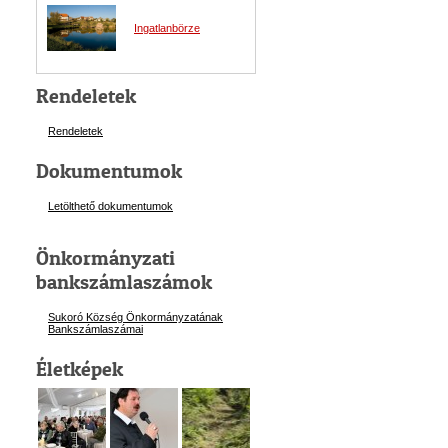
Ingatlanbörze
Rendeletek
Rendeletek
Dokumentumok
Letölthető dokumentumok
Önkormányzati
bankszámlaszámok
Sukoró Község Önkormányzatának
Bankszámlaszám
ai
Életképek