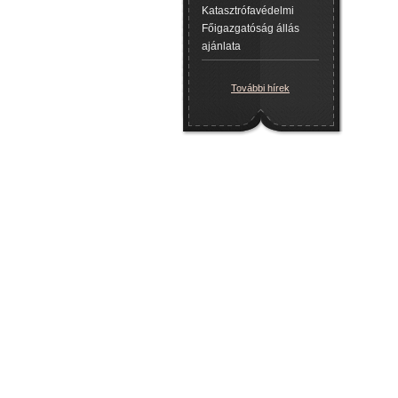
Katasztrófavédelmi
Főigazgatóság állás
ajánlata
További hírek