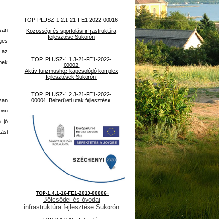
TOP-PLUSZ-1.2.1-21-FE1-2022-00016
isan
Közösségi és sportolási infrastruktúra
fejlesztése Sukorón
ges
s az
TOP_PLUSZ-1.1.3-21-FE1-2022-
ebek
00002
Aktív turizmushoz kapcsolódó komplex
fejlesztések Sukorón
TOP_PLUSZ-1.2.3-21-FE1-2022-
isan
00004 Belterületi utak fejlesztése
ban
n jó
tási
-
TOP-1.4.1-16-FE1-2019-00006
Bölcsődei és óvodai
infrastruktúra fejlesztése Sukorón