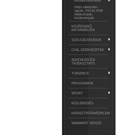
Közbeszereztetés
Helyi választási
ügyek_HVI és HVB
határozatok,
közlemények
KÖZÉRDEKŰ
INFORMÁCIÓK
SZOLGÁLTATÁSOK
CIVIL SZERVEZETEK
ADATKEZELÉSI
TÁJÉKOZTATÓ
TURIZMUS
PROGRAMOK
SPORT
KÖZLEKEDÉS
KATASZTRÓFAVÉDELEM
VAKBARÁT VERZIÓ