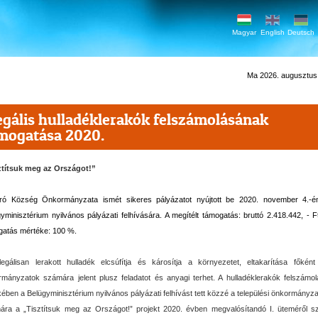
Magyar
English
Deutsch
Ma 2026. augusztus 7
legális hulladéklerakók felszámolásának
mogatása 2020.
ztítsuk meg az Országot!”
ró Község Önkormányzata ismét sikeres pályázatot nyújtott be 2020. november 4.-é
yminisztérium nyilvános pályázati felhívására. A megítélt támogatás: bruttó 2.418.442, - F
gatás mértéke: 100 %.
llegálisan lerakott hulladék elcsúfítja és károsítja a környezetet, eltakarítása főkén
rmányzatok számára jelent plusz feladatot és anyagi terhet. A hulladéklerakók felszámo
ében a Belügyminisztérium nyilvános pályázati felhívást tett közzé a települési önkormányz
ára a „Tisztítsuk meg az Országot!” projekt 2020. évben megvalósítandó I. üteméről s