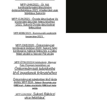
MFP-UHK/2021 - Út, híd,
kerékpárforgalmi létesítmény
építése/felújítása-2021: A belterületi utak
felújítása Sukorón
MFP-OJK/2021 -
Óvoda játszóudvar és
közterületi játszótér fejlesztéséhez
-2021: Sukorói Óvoda játszóudvar
fejlesztése
MFP-KOEB/2021 -
Kommunális eszközök
beszerzése-2021
MFP-OKE/2020 - Önkormányzati
kerékpárút építése-2020: Sukoró helyi
kerékpáros hálózat fejlesztés a Zalka
Máté utcától a Vasvári Pál utcáig
MFP-ÖTIK/2022/4 kódszámú, Magyar
Falu Program keretében az
Önkormányzati tulajdonba
lévő ingatlanok fejlesztéséhez
Önkormányzati tulajdonban lévő járda
építés MFP-BJA -
Sukoró, Borostyán utca
(2482 hrsz) – Kalász utca között (2466 hrsz) járda
építés
„
Sukoró Rákóczi
MFP-UJH/2024
utca felújítása
”