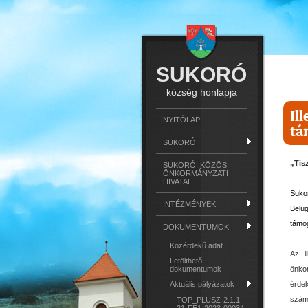
SUKORÓ
község honlapja
Il
NYITÓLAP
tá
SUKORÓ
„Tis
SUKORÓI KÖZÖS
ÖNKORMÁNYZATI
HIVATAL
Suko
INTÉZMÉNYEK
Belüg
támo
DOKUMENTUMOK
Közérdekű adat
Az i
Letölthető
önko
dokumentumok
érdek
Aktuális pályázatok
szám
TOP_PLUSZ-2.1.1-