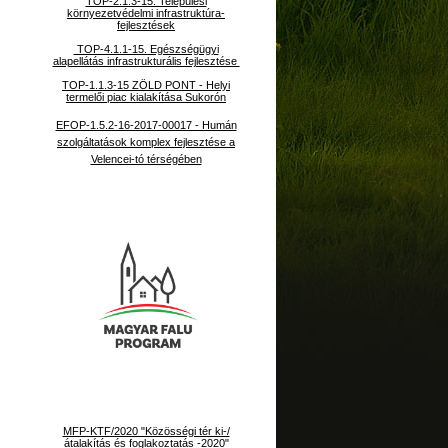
TOP-2.1.3-15. Települési
környezetvédelmi infrastruktúra-
fejlesztések
TOP-4.1.1-15. Egészségügyi
alapellátás infrastrukturális fejlesztése
TOP-1.1.3-15 ZÖLD PONT - Helyi
termelői piac kialakítása Sukorón
EFOP-1.5.2-16-2017-00017 - Humán
szolgáltatások komplex fejlesztése a
Velencei-tó térségében
MFP-KTF/2020 "Közösségi tér ki-/
átalakítás és foglakoztatás -2020"