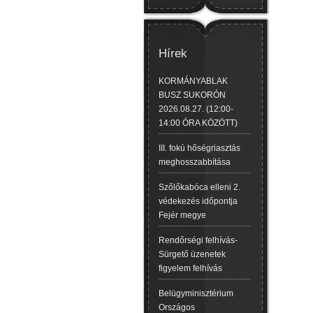
Hírek
KORMÁNYABLAK
BUSZ SUKORÓN
2026.08.27. (12:00-
14:00 ÓRA KÖZÖTT)
III. fokú hőségriasztás
meghosszabbítása
Szőlőkabóca elleni 2.
védekezés időpontja
Fejér megye
Rendőrségi felhívás-
Sürgető üzenetek
figyelem felhívás
Belügyminisztérium
Országos