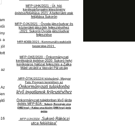
MFP-UHK/2021 - Út, híd,
kerékpárforgalmi létesítmény
építése/felújítása-2021: A belterületi utak
felújítása Sukorón
ram
MFP-OJK/2021 -
Óvoda játszóudvar és
lői
közterületi játszótér fejlesztéséhez
-2021: Sukorói Óvoda játszóudvar
ény
fejlesztése
s a
MFP-KOEB/2021 -
Kommunális eszközök
jól
beszerzése-2021
ott
MFP-OKE/2020 - Önkormányzati
kerékpárút építése-2020: Sukoró helyi
kerékpáros hálózat fejlesztés a Zalka
Máté utcától a Vasvári Pál utcáig
 az
MFP-ÖTIK/2022/4 kódszámú, Magyar
Falu Program keretében az
Önkormányzati tulajdonba
 Az
lévő ingatlanok fejlesztéséhez
ően
Önkormányzati tulajdonban lévő járda
ítő
építés MFP-BJA -
Sukoró, Borostyán utca
(2482 hrsz) – Kalász utca között (2466 hrsz) járda
építés
416
„
Sukoró Rákóczi
MFP-UJH/2024
utca felújítása
”