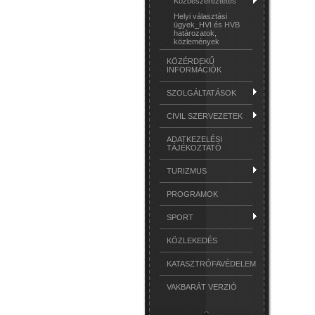
Közbeszereztetés
Helyi választási
ügyek_HVI és HVB
határozatok,
közlemények
KÖZÉRDEKŰ
INFORMÁCIÓK
SZOLGÁLTATÁSOK
CIVIL SZERVEZETEK
ADATKEZELÉSI
TÁJÉKOZTATÓ
TURIZMUS
PROGRAMOK
SPORT
KÖZLEKEDÉS
KATASZTRÓFAVÉDELEM
VAKBARÁT VERZIÓ