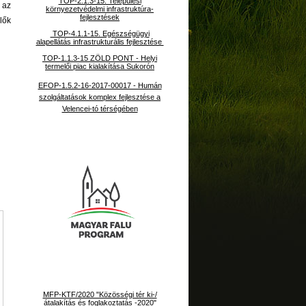
TOP-2.1.3-15. Települési
 az
környezetvédelmi infrastruktúra-
fejlesztések
lők
TOP-4.1.1-15. Egészségügyi
alapellátás infrastrukturális fejlesztése
TOP-1.1.3-15 ZÖLD PONT - Helyi
termelői piac kialakítása Sukorón
EFOP-1.5.2-16-2017-00017 - Humán
szolgáltatások komplex fejlesztése a
Velencei-tó térségében
MFP-KTF/2020 "Közösségi tér ki-/
átalakítás és foglakoztatás -2020"