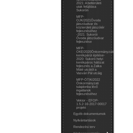
2021: A belterületi
utak felújítása
Sukorón
MFP-
OJK/2021Óvoda
játszóudvar és
közterületi játszótér
fejlesztéséhez
-2021: Sukorói
Óvoda játszóudvar
fejlesztése
MFP-
OKE/2020Önkormányzati
kerékpárút építése-
2020: Sukoró helyi
kerékpáros hálózat
fejlesztés a Zalka
Máté utcától a
Vasvári Pál utcáig
MFP-ÖTIK/2022
Önkormányzati
tulajdonba lévő
ingatlanok
fejlesztéséhez
Vektor - EFOP-
1.5.2-16-2017-00017
projekt
Egyéb dokumentumok
Nyilvántartások
Rendezési terv