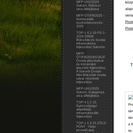
MFP-UHJ/2024
közp
Sukoró, Rákóczi
alap
utca útfelújítása
vers
MFP-ÖTIFB/2025 -
Kommunális
Proj
eszközbeszerzés-
2025
Proj
TOP-1.4.1-16-FE-1-
2019-00006
Bölcsődei és óvodai
infrastruktúra
fejlesztése Sukorón
MFP/
ÖTIFB/2024/OJKJF
Óvoda játszóudvar
és közterületi
T
játszótér fejlesztése,
A Sukorói Óvoda-
Mini Bölcsőde óvoda
udvar részének
fejlesztése
MFP-UHJ/2025
Sukoró, Galagonya
utca útfelújítása
TOP-4.1.1-15.
Egészségügyi
alapellátás
infrastrukturális
fejlesztése
TOP-1.1.3-15 ZÖLD
PONT - Helyi
termelői piac