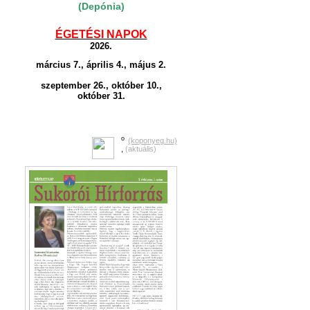
(Depónia)
ÉGETÉSI NAPOK
2026.
március 7., április 4., május 2.
szeptember 26., október 10.,
október 31.
o
(koponyeg.hu)
,
(aktuális)