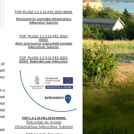
TOP-PLUSZ-1.2.1-21-FE1-2022-00016
Közösségi és sportolási infrastruktúra
fejlesztése Sukorón
TOP_PLUSZ-1.1.3-21-FE1-2022-
00002
Aktív turizmushoz kapcsolódó komplex
fejlesztések Sukorón
TOP_PLUSZ-1.2.3-21-FE1-2022-
00004 Belterületi utak fejlesztése
jól
lelő
hez
ul a
sek
lyi
bbá
val
-
TOP-1.4.1-16-FE1-2019-00006
Bölcsődei és óvodai
infrastruktúra fejlesztése Sukorón
aló