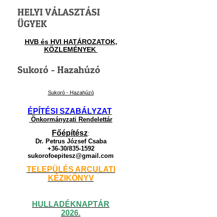
HELYI VÁLASZTÁSI
ÜGYEK
HVB és HVI HATÁROZATOK,
KÖZLEMÉNYEK
Sukoró - Hazahúzó
Sukoró - Hazahúzó
ÉPÍTÉSI SZABÁLYZAT
Önkormányzati Rendelettár
Főépítész
:
Dr. Petrus József Csaba
+36-30/835-1592
sukorofoepitesz@gmail.com
TELEPÜLÉS ARCULATI
KÉZIKÖNYV
HULLADÉKNAPTÁR
2026.