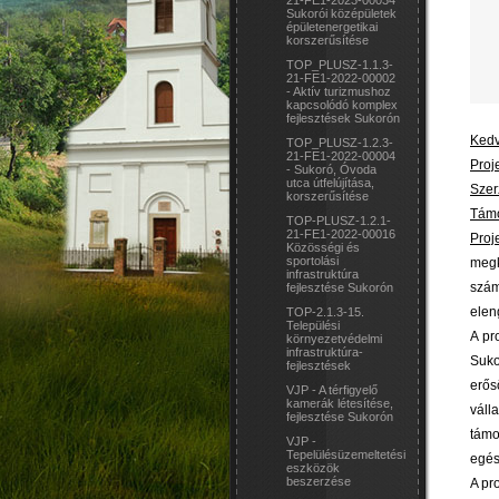
21-FE1-2023-00034
Sukorói középületek
épületenergetikai
korszerűsítése
TOP_PLUSZ-1.1.3-
21-FE1-2022-00002
- Aktív turizmushoz
kapcsolódó komplex
fejlesztések Sukorón
Kedv
TOP_PLUSZ-1.2.3-
21-FE1-2022-00004
Proj
- Sukoró, Óvoda
utca útfelújítása,
Szer
korszerűsítése
Támo
TOP-PLUSZ-1.2.1-
21-FE1-2022-00016
Proj
Közösségi és
sportolási
megk
infrastruktúra
szám
fejlesztése Sukorón
elen
TOP-2.1.3-15.
Települési
A pro
környezetvédelmi
infrastruktúra-
Suko
fejlesztések
erős
VJP - A térfigyelő
kamerák létesítése,
váll
fejlesztése Sukorón
támo
VJP -
Tepelülésüzemeltetési
egés
eszközök
beszerzése
A pr