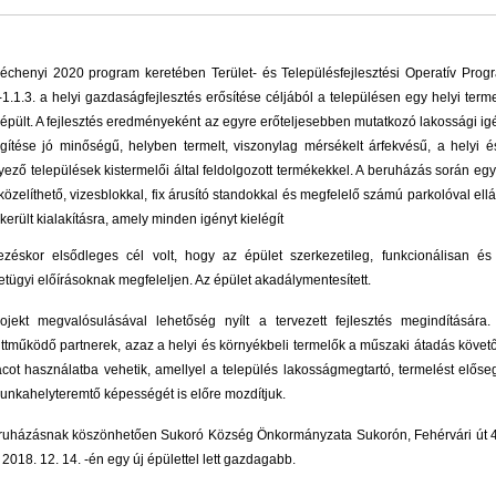
échenyi 2020 program keretében Terület- és Településfejlesztési Operatív Prog
1.1.3. a helyi gazdaságfejlesztés erősítése céljából a településen egy helyi terme
 épült. A fejlesztés eredményeként
az egyre erőteljesebben mutatkozó lakossági ig
égítése jó minőségű, helyben termelt, viszonylag mérsékelt árfekvésű, a helyi é
yező települések kistermelői által feldolgozott termékekkel.
A beruházás során egy 
özelíthető, vizesblokkal, fix árusító standokkal és megfelelő számú parkolóval ellát
 került kialakításra, amely minden igényt kielégít
ezéskor elsődleges cél volt, hogy az épület szerkezetileg, funkcionálisan és
etügyi előírásoknak megfeleljen. Az épület akadálymentesített.
ojekt megvalósulásával lehetőség nyílt a tervezett fejlesztés megindítására.
ttműködő partnerek, azaz a helyi és környékbeli termelők a műszaki átadás követ
acot használatba vehetik, amellyel a település lakosságmegtartó, termelést előseg
unkahelyteremtő képességét is előre mozdítjuk.
ruházásnak köszönhetően Sukoró Község Önkormányzata Sukorón, Fehérvári út 
 2018. 12. 14. -én egy új épülettel lett gazdagabb.