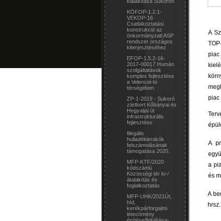
kialakítása Sukorón
KÖFOP-1.2.1-
VEKOP-16
Csatlakoztatási
konstrukció az
A Sz
önkormányzati ASP
rendszer országos
TOP-
kiterjesztéséhez
piac
EFOP-1.5.2-16-
2017-00017 Humán
kiel
szolgáltatások
körn
komplex fejlesztése
a Velencei-tó
megk
térségében
piac
ZP-1-2019 - Sukoró
zártkert Kőbányai és
Hegyaljai út
Terv
infrastrukturális
fejlesztése
épül
Illegális
hulladéklerakók
A pr
felszámolásának
támogatása 2020.
együ
MFP-KTF/2020
a pi
kódszámú
Közösségi tér ki-/
és m
átalakítás és
foglalkoztatás
A be
MFP-UHK/2021Út,
híd,
hrsz.
kerékpárforgalmi
létesítmény
építése/felújítása-