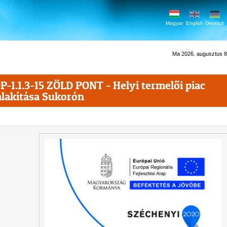
Magyar
English
Deutsch
Ma 2026. augusztus 8.
P-1.1.3-15 ZÖLD PONT - Helyi termelői piac
alakítása Sukorón