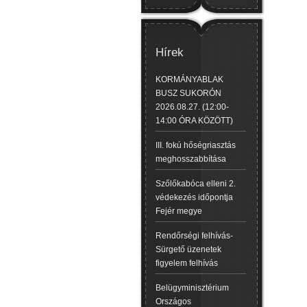
Hírek
KORMÁNYABLAK
BUSZ SUKORÓN
2026.08.27. (12:00-
14:00 ÓRA KÖZÖTT)
III. fokú hőségriasztás
meghosszabbítása
Szőlőkabóca elleni 2.
védekezés időpontja
Fejér megye
Rendőrségi felhívás-
Sürgető üzenetek
figyelem felhívás
Belügyminisztérium
Országos