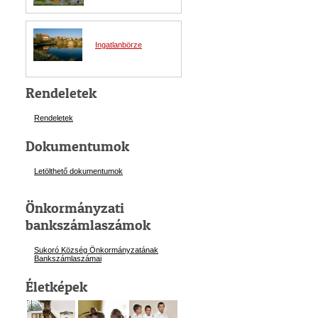
Ingatlanbörze
Rendeletek
Rendeletek
Dokumentumok
Letölthető dokumentumok
Önkormányzati
bankszámlaszámok
Sukoró Község Önkormányzatának
Bankszámlaszám
ai
Életképek