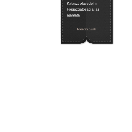
Katasztrófavédelmi
Főigazgatóság állás
ajánlata
További hírek