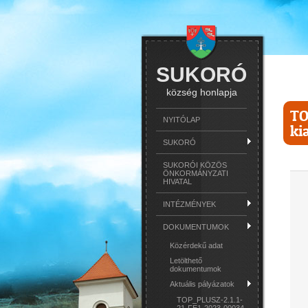
SUKORÓ
község honlapja
TO
NYITÓLAP
ki
SUKORÓ
SUKORÓI KÖZÖS
ÖNKORMÁNYZATI
HIVATAL
INTÉZMÉNYEK
DOKUMENTUMOK
Közérdekű adat
Letölthető
dokumentumok
Aktuális pályázatok
TOP_PLUSZ-2.1.1-