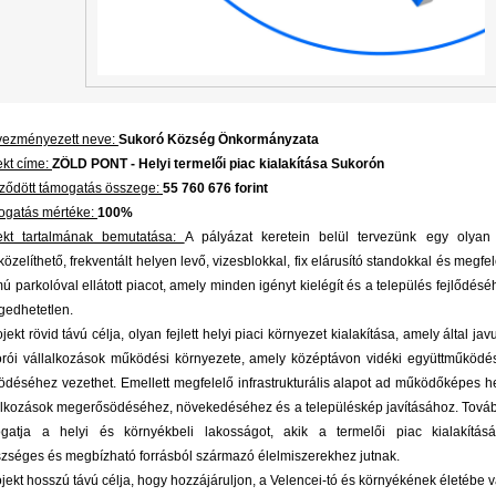
ezményezett neve:
Sukoró Község Önkormányzata
ekt címe:
ZÖLD PONT - Helyi termelői piac kialakítása Sukorón
ződött támogatás összege:
55 760 676 forint
gatás mértéke:
100%
ekt tartalmának bemutatása:
A pályázat keretein belül tervezünk egy olyan 
özelíthető, frekventált helyen levő, vizesblokkal, fix elárusító standokkal és megfe
ú parkolóval ellátott piacot, amely minden igényt kielégít és a település fejlődésé
gedhetetlen.
jekt rövid távú célja, olyan fejlett helyi piaci környezet kialakítása, amely által jav
rói vállalkozások működési környezete, amely középtávon vidéki együttműködé
ödéséhez vezethet. Emellett megfelelő infrastrukturális alapot ad működőképes he
alkozások megerősödéséhez, növekedéséhez és a településkép javításához. Tová
gatja a helyi és környékbeli lakosságot, akik a termelői piac kialakításá
zséges és megbízható forrásból származó élelmiszerekhez jutnak.
ojekt hosszú távú célja, hogy hozzájáruljon, a Velencei-tó és környékének életébe v