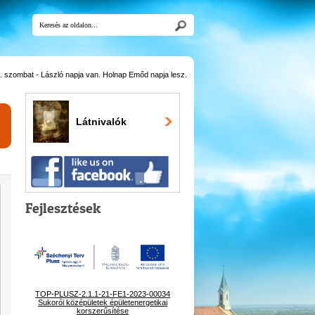
 szombat - László napja van. Holnap Emőd napja lesz.
Látnivalók
Fejlesztések
TOP-PLUSZ-2.1.1-21-FE1-2023-00034
Sukorói középületek épületenergetikai
korszerűsítése