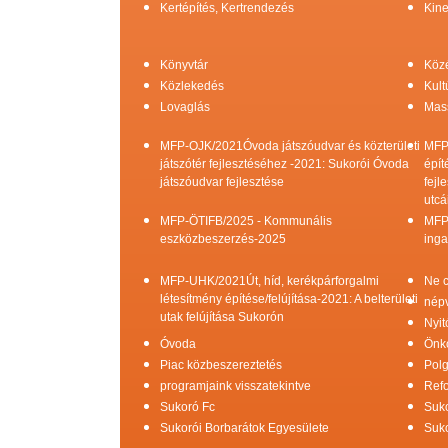
Kertépítés, Kertrendezés
Kine
Könyvtár
Köz
Közlekedés
Kult
Lovaglás
Mas
MFP-OJK/2021Óvoda játszóudvar és közterületi
MFP
játszótér fejlesztéséhez -2021: Sukorói Óvoda
épít
játszóudvar fejlesztése
fejl
utcá
MFP-ÖTIFB/2025 - Kommunális
MFP
eszközbeszerzés-2025
inga
MFP-UHK/2021Út, híd, kerékpárforgalmi
Ne c
létesítmény építése/felújítása-2021: A belterületi
népv
utak felújítása Sukorón
Nyit
Óvoda
Önk
Piac közbeszereztetés
Pol
programjaink visszatekintve
Refo
Sukoró Fc
Suko
Sukorói Borbarátok Egyesülete
Suko