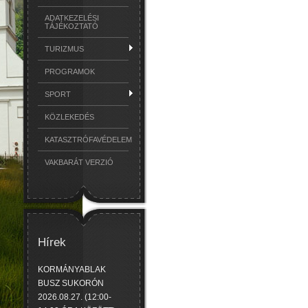
ADATKEZELÉSI
TÁJÉKOZTATÓ
TURIZMUS
PROGRAMOK
SPORT
KÖZLEKEDÉS
KATASZTRÓFAVÉDELEM
VAKBARÁT VERZIÓ
Hírek
KORMÁNYABLAK
BUSZ SUKORÓN
2026.08.27. (12:00-