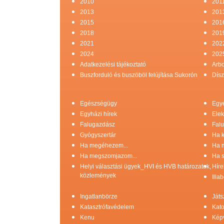
2010
201
2013
201
2015
201
2018
201
2021
202
2024
202
Adatkezelési tájékoztató
Arb
Buszforduló és buszöböl felújítása Sukorón
Dísz
Egészségügy
Egy
Egyházi hírek
Elek
Falugazdász
Falu
Gyógyszertár
Ha k
Ha megéhezem...
Ha 
Ha megszomjazom...
Ha s
Helyi választási ügyek_HVI és HVB határozatok,
Híre
közlemények
Illa
Ingatlanbörze
Játs
Katasztrófavédelem
Kato
Kenu
Képv