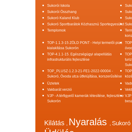
Sukorói Iskola
Suko
Sukorói Összhang
Suko
Sukoró Kaland Klub
Suko
Sukoró Sportbarátok Közhasznú Sportegyesület
Suko
Templomok
Term
konz
TOP-1.1.3-15 ZÖLD PONT - Helyi termelői piac
TOP
kialakítása Sukorón
óvod
TOP-4.1.1-15. Egészségügyi alapellátás
TOP
infrastrukturális fejlesztése
turi
Suk
TOP_PLUSZ-1.2.3-21-FE1-2022-00004 -
TOP
Sukoró, Óvoda utca útfelújítása, korszerűsítése
közé
Üzletek
Vad
Vakbarát verzió
Vekt
VJP - A térfigyelő kamerák létesítése, fejlesztése
VJP 
Sukorón
bes
Nyaralás
Kilátás
Sukor
,
,