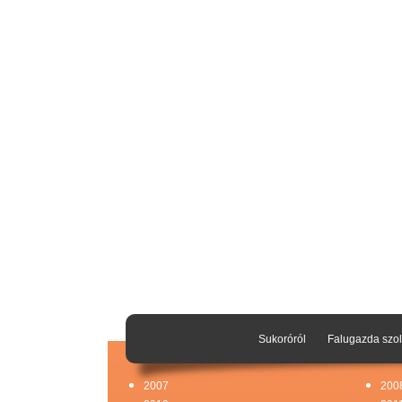
Sukoróról
Falugazda szol
2007
200