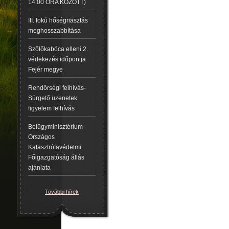
14:00 ÓRA KÖZÖTT)
III. fokú hőségriasztás
meghosszabbítása
Szőlőkabóca elleni 2.
védekezés időpontja
Fejér megye
Rendőrségi felhívás-
Sürgető üzenetek
figyelem felhívás
Belügyminisztérium
Országos
Katasztrófavédelmi
Főigazgatóság állás
ajánlata
További hírek