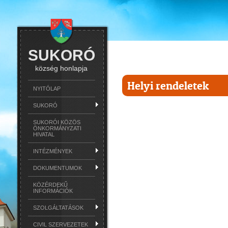
SUKORÓ
község honlapja
Helyi rendeletek
NYITÓLAP
SUKORÓ
SUKORÓI KÖZÖS
ÖNKORMÁNYZATI
HIVATAL
INTÉZMÉNYEK
DOKUMENTUMOK
KÖZÉRDEKŰ
INFORMÁCIÓK
SZOLGÁLTATÁSOK
CIVIL SZERVEZETEK