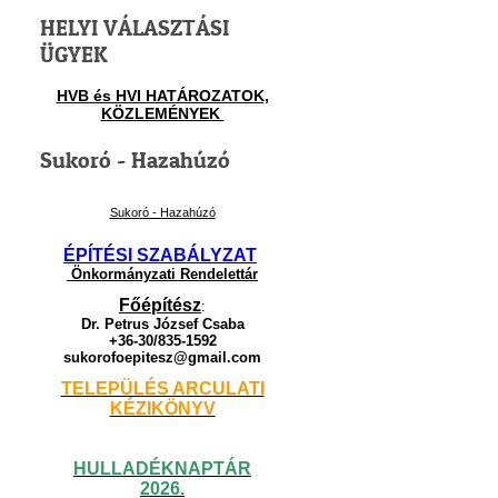
HELYI VÁLASZTÁSI
ÜGYEK
HVB és HVI HATÁROZATOK,
KÖZLEMÉNYEK
Sukoró - Hazahúzó
Sukoró - Hazahúzó
ÉPÍTÉSI SZABÁLYZAT
Önkormányzati Rendelettár
Főépítész
:
Dr. Petrus József Csaba
+36-30/835-1592
sukorofoepitesz@gmail.com
TELEPÜLÉS ARCULATI
KÉZIKÖNYV
HULLADÉKNAPTÁR
2026.