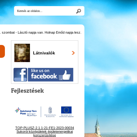
 szombat - László napja van. Holnap Emőd napja lesz.
Látnivalók
Fejlesztések
TOP-PLUSZ-2.1.1-21-FE1-2023-00034
Sukorói középületek épületenergetikai
korszerűsítése