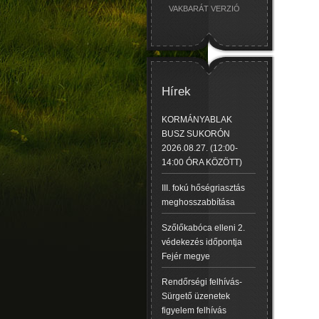
VAKBARÁT VERZIÓ
Hírek
KORMÁNYABLAK
BUSZ SUKORÓN
2026.08.27. (12:00-
14:00 ÓRA KÖZÖTT)
III. fokú hőségriasztás
meghosszabbítása
Szőlőkabóca elleni 2.
védekezés időpontja
Fejér megye
Rendőrségi felhívás-
Sürgető üzenetek
figyelem felhívás