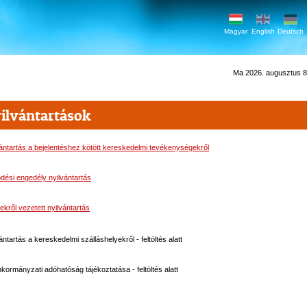
Magyar
English
Deutsch
Ma 2026. augusztus 8.
ilvántartások
ántartás a bejelentéshez kötött kereskedelmi tevékenységekről
ési engedély nyilvántartás
ekről vezetett nyilvántartás
ántartás a kereskedelmi szálláshelyekről - feltöltés alatt
kormányzati adóhatóság tájékoztatása - feltöltés alatt