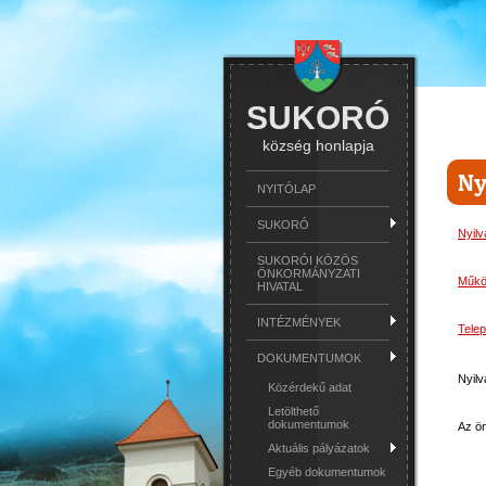
SUKORÓ
község honlapja
Ny
NYITÓLAP
SUKORÓ
Nyilv
SUKORÓI KÖZÖS
ÖNKORMÁNYZATI
Működ
HIVATAL
INTÉZMÉNYEK
Telep
DOKUMENTUMOK
Nyilv
Közérdekű adat
Letölthető
dokumentumok
Az ön
Aktuális pályázatok
Egyéb dokumentumok