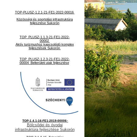
TOP-PLUSZ-1.2.1-21-FE1-2022-00016
Közösségi és sportolási infrastruktúra
fejlesztése Sukorón
TOP_PLUSZ-1.1.3-21-FE1-2022-
00002
Aktív turizmushoz kapcsolódó komplex
fejlesztések Sukorón
TOP_PLUSZ-1.2.3-21-FE1-2022-
00004 Belterületi utak fejlesztése
-
TOP-1.4.1-16-FE1-2019-00006
Bölcsődei és óvodai
infrastruktúra fejlesztése Sukorón