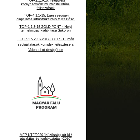
TOP-2.1.3-15. Települési
környezetvédelmi infrastruktúra-
fejlesztések
TOP-4.1.1-15. Egészségügyi
alapellátás infrastrukturális fejlesztése
TOP-1.1.3-15 ZÖLD PONT - Helyi
termelői piac kialakítása Sukorón
EFOP-1.5.2-16-2017-00017 - Humán
szolgáltatások komplex fejlesztése a
Velencei-tó térségében
MFP-KTF/2020 "Közösségi tér ki-/
átalakítás és foglakoztatás -2020"