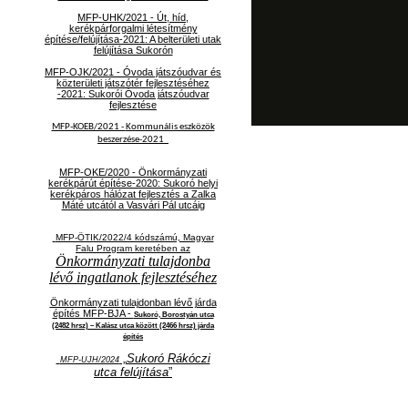
MFP-UHK/2021 - Út, híd,
kerékpárforgalmi létesítmény
építése/felújítása-2021: A belterületi utak
felújítása Sukorón
MFP-OJK/2021 -
Óvoda játszóudvar és
közterületi játszótér fejlesztéséhez
-2021: Sukorói Óvoda játszóudvar
fejlesztése
MFP-KOEB/2021 -
Kommunális eszközök
beszerzése-2021
MFP-OKE/2020 - Önkormányzati
kerékpárút építése-2020: Sukoró helyi
kerékpáros hálózat fejlesztés a Zalka
Máté utcától a Vasvári Pál utcáig
MFP-ÖTIK/2022/4 kódszámú, Magyar
Falu Program keretében az
Önkormányzati tulajdonba
lévő ingatlanok fejlesztéséhez
Önkormányzati tulajdonban lévő járda
építés MFP-BJA -
Sukoró, Borostyán utca
(2482 hrsz) – Kalász utca között (2466 hrsz) járda
építés
„
Sukoró Rákóczi
MFP-UJH/2024
utca felújítása
”