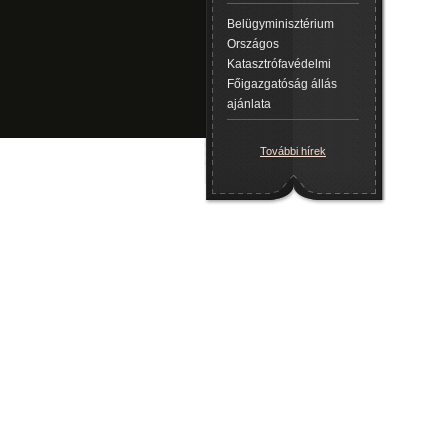
Belügyminisztérium
Országos
Katasztrófavédelmi
Főigazgatóság állás
ajánlata
További hírek