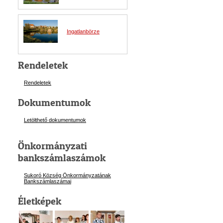
Ingatlanbörze
Rendeletek
Rendeletek
Dokumentumok
Letölthető dokumentumok
Önkormányzati
bankszámlaszámok
Sukoró Község Önkormányzatának
Bankszámlaszám
ai
Életképek