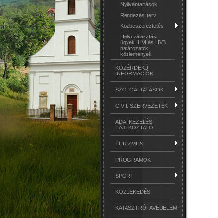
Nyilvántartások
Rendezési terv
Közbeszereztetés
Helyi választási
ügyek_HVI és HVB
határozatok,
közlemények
KÖZÉRDEKŰ
INFORMÁCIÓK
SZOLGÁLTATÁSOK
CIVIL SZERVEZETEK
ADATKEZELÉSI
TÁJÉKOZTATÓ
TURIZMUS
PROGRAMOK
SPORT
KÖZLEKEDÉS
KATASZTRÓFAVÉDELEM