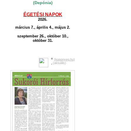
(Depónia)
ÉGETÉSI NAPOK
2026.
március 7., április 4., május 2.
szeptember 26., október 10.,
október 31.
o
(koponyeg.hu)
,
(aktuális)