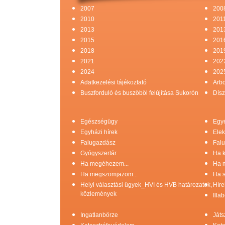
2007
200
2010
201
2013
201
2015
201
2018
201
2021
202
2024
202
Adatkezelési tájékoztató
Arb
Buszforduló és buszöböl felújítása Sukorón
Dísz
Egészségügy
Egy
Egyházi hírek
Elek
Falugazdász
Falu
Gyógyszertár
Ha k
Ha megéhezem...
Ha 
Ha megszomjazom...
Ha s
Helyi választási ügyek_HVI és HVB határozatok,
Híre
közlemények
Illa
Ingatlanbörze
Játs