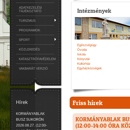
ADATKEZELÉSI
Intézmények
TÁJÉKOZTATÓ
TURIZMUS
PROGRAMOK
SPORT
Egészségügy
KÖZLEKEDÉS
Óvoda
Iskola
KATASZTRÓFAVÉDELEM
Könyvtár
Kultúrház
Egyházközségek
VAKBARÁT VERZIÓ
Friss hírek
Hírek
KORMÁNYABLAK
KORMÁNYABLAK BUS
BUSZ SUKORÓN
(12:00-14:00 ÓRA KÖ
2026.08.27. (12:00-