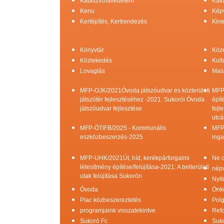
Katasztrófavédelem
Kato
Kenu
Képv
Kertépítés, Kertrendezés
Kine
Könyvtár
Köz
Közlekedés
Kult
Lovaglás
Mas
MFP-OJK/2021Óvoda játszóudvar és közterületi
MFP
játszótér fejlesztéséhez -2021: Sukorói Óvoda
épít
játszóudvar fejlesztése
fejl
utcá
MFP-ÖTIFB/2025 - Kommunális
MFP
eszközbeszerzés-2025
inga
MFP-UHK/2021Út, híd, kerékpárforgalmi
Ne c
létesítmény építése/felújítása-2021: A belterületi
népv
utak felújítása Sukorón
Nyit
Óvoda
Önk
Piac közbeszereztetés
Pol
programjaink visszatekintve
Refo
Sukoró Fc
Suko