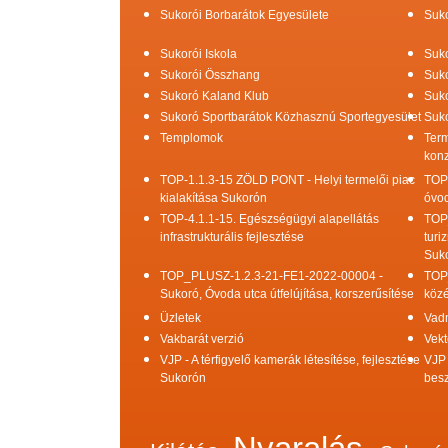
Sukorói Borbarátok Egyesülete
Suko
Sukorói Iskola
Suko
Sukorói Összhang
Suko
Sukoró Kaland Klub
Suko
Sukoró Sportbarátok Közhasznú Sportegyesület
Suko
Templomok
Term
konz
TOP-1.1.3-15 ZÖLD PONT - Helyi termelői piac
TOP
kialakítása Sukorón
óvod
TOP-4.1.1-15. Egészségügyi alapellátás
TOP
infrastrukturális fejlesztése
turi
Suk
TOP_PLUSZ-1.2.3-21-FE1-2022-00004 -
TOP
Sukoró, Óvoda utca útfelújítása, korszerűsítése
közé
Üzletek
Vad
Vakbarát verzió
Vekt
VJP - A térfigyelő kamerák létesítése, fejlesztése
VJP 
Sukorón
bes