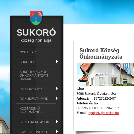
SUKORÓ
község honlapja
Sukoró Község
NYITÓLAP
Önkormányzata
SUKORÓ
SUKORÓI KÖZÖS
ÖNKORMÁNYZATI
HIVATAL
INTÉZMÉNYEK
Cím:
8096 Sukoró, Óvoda u. 2/a.
Adószám
:
15727622-2-07
DOKUMENTUMOK
Telefon és fax:
06-22/598-007, 06-22/475-521
KÖZÉRDEKŰ
INFORMÁCIÓK
E-mail:
spolghiv@t-online.hu
SZOLGÁLTATÁSOK
CIVIL SZERVEZETEK