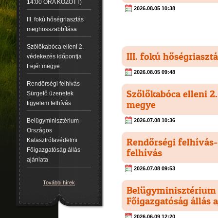
14:00 ÓRA KÖZÖTT)
2026.08.05 10:38
III. fokú hőségriasztás
meghosszabbítása
Szőlőkabóca elleni 2.
III. fokú hőségriasz
védekezés időpontja
Fejér megye
2026.08.05 09:48
Rendőrségi felhívás-
Szőlőkabóca elleni 2
Sürgető üzenetek
megye
figyelem felhívás
2026.07.08 10:36
Belügyminisztérium
Országos
Rendőrségi felhívás
Katasztrófavédelmi
Főigazgatóság állás
felhívás
ajánlata
2026.07.08 09:53
További hírek
Belügyminisztérium 
Főigazgatóság állás a
2026.06.09 12:20