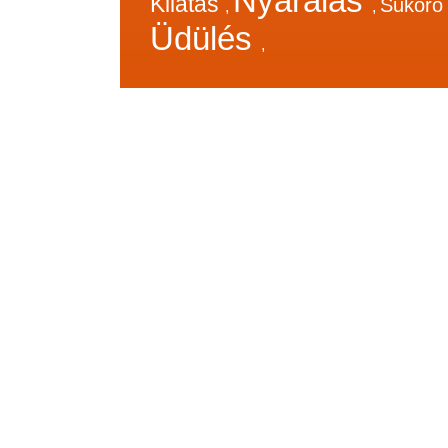
Nyaralás
Kilátás
Sukor
,
,
Üdülés
,