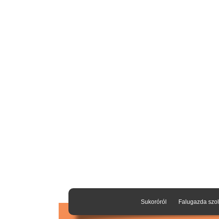
Sukoróról
Falugazda szol