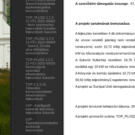
21-FE1-2023-00034
A szerződött támogatás összege
: 67,
Sukorói középületek
épületenergetikai
korszerűsítése
TOP_PLUSZ-1.1.3-
21-FE1-2022-00002
A projekt tartalmának bemutatása:
- Aktív turizmushoz
kapcsolódó komplex
fejlesztések Sukorón
A fejlesztés keretében 4 db önkormányzat
TOP_PLUSZ-1.2.3-
Az orvosi rendelő jelenleg nem rendel
21-FE1-2022-00004
- Sukoró, Óvoda
rendszerrel, ezért 10,72 kWp teljesít
utca útfelújítása,
korszerűsítése
kW-os hőszivattyús rendszerrel kerül ki
TOP-PLUSZ-1.2.1-
A Sukorói Kultúrház esetében 18,76 k
21-FE1-2022-00016
továbbá egy 10 kW-os hőszivattyús rends
Közösségi és
sportolási
A Könyvtár és borház épületére 10,72 kW
infrastruktúra
fejlesztése Sukorón
50,92 kWp teljesítményű napelemes rends
TOP-2.1.3-15.
A projekt az Európai Unió támogatásával
Települési
környezetvédelmi
infrastruktúra-
fejlesztések
VJP - A térfigyelő
A projekt tervezett befejezési dátuma: 2
kamerák létesítése,
fejlesztése Sukorón
A projekt azonosító száma: TOP_PLUSZ
VJP -
Tepelülésüzemeltetési
eszközök
beszerzése