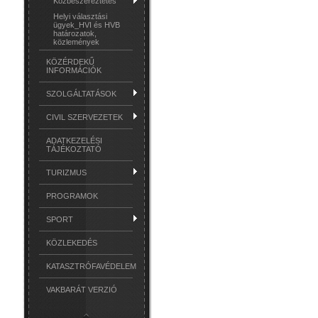
Közbeszereztetés
Helyi választási
ügyek_HVI és HVB
határozatok,
közlemények
KÖZÉRDEKŰ
INFORMÁCIÓK
SZOLGÁLTATÁSOK
CIVIL SZERVEZETEK
ADATKEZELÉSI
TÁJÉKOZTATÓ
TURIZMUS
PROGRAMOK
SPORT
KÖZLEKEDÉS
KATASZTRÓFAVÉDELEM
VAKBARÁT VERZIÓ