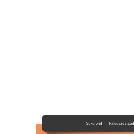
Sukoróról
Falugazda szol