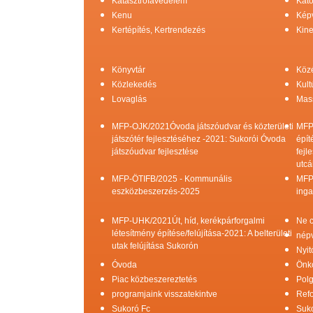
Katasztrófavédelem
Kato
Kenu
Képv
Kertépítés, Kertrendezés
Kine
Könyvtár
Köz
Közlekedés
Kult
Lovaglás
Mas
MFP-OJK/2021Óvoda játszóudvar és közterületi
MFP
játszótér fejlesztéséhez -2021: Sukorói Óvoda
épít
játszóudvar fejlesztése
fejl
utcá
MFP-ÖTIFB/2025 - Kommunális
MFP
eszközbeszerzés-2025
inga
MFP-UHK/2021Út, híd, kerékpárforgalmi
Ne c
létesítmény építése/felújítása-2021: A belterületi
népv
utak felújítása Sukorón
Nyit
Óvoda
Önk
Piac közbeszereztetés
Pol
programjaink visszatekintve
Refo
Sukoró Fc
Suko