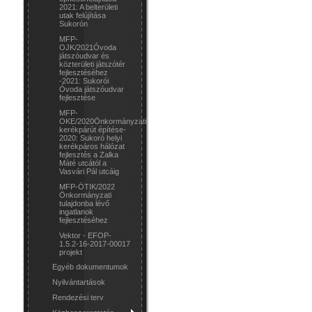
2021: A belterületi
utak felújítása
Sukorón
MFP-
OJK/2021Óvoda
játszóudvar és
közterületi játszótér
fejlesztéséhez
-2021: Sukorói
Óvoda játszóudvar
fejlesztése
MFP-
OKE/2020Önkormányzati
kerékpárút építése-
2020: Sukoró helyi
kerékpáros hálózat
fejlesztés a Zalka
Máté utcától a
Vasvári Pál utcáig
MFP-ÖTIK/2022
Önkormányzati
tulajdonba lévő
ingatlanok
fejlesztéséhez
Vektor - EFOP-
1.5.2-16-2017-00017
projekt
Egyéb dokumentumok
Nyilvántartások
Rendezési terv