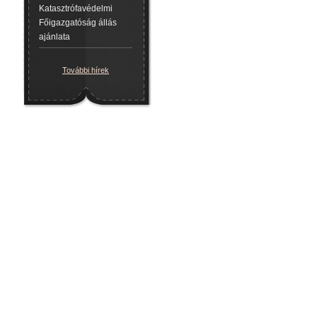
Katasztrófavédelmi
Főigazgatóság állás
ajánlata
További hírek