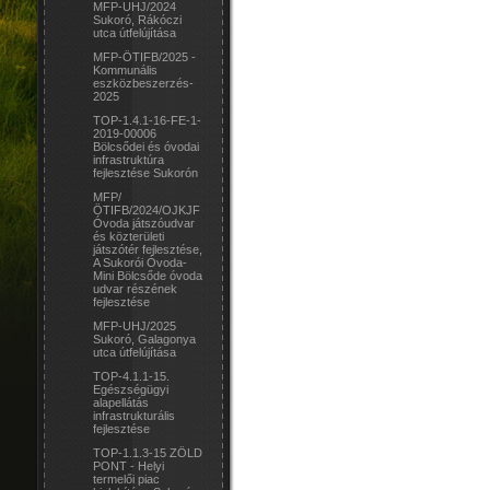
MFP-UHJ/2024
Sukoró, Rákóczi
utca útfelújítása
MFP-ÖTIFB/2025 -
Kommunális
eszközbeszerzés-
2025
TOP-1.4.1-16-FE-1-
2019-00006
Bölcsődei és óvodai
infrastruktúra
fejlesztése Sukorón
MFP/
ÖTIFB/2024/OJKJF
Óvoda játszóudvar
és közterületi
játszótér fejlesztése,
A Sukorói Óvoda-
Mini Bölcsőde óvoda
udvar részének
fejlesztése
MFP-UHJ/2025
Sukoró, Galagonya
utca útfelújítása
TOP-4.1.1-15.
Egészségügyi
alapellátás
infrastrukturális
fejlesztése
TOP-1.1.3-15 ZÖLD
PONT - Helyi
termelői piac