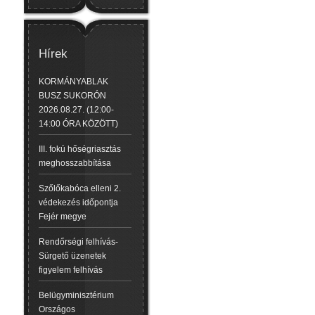
Hírek
KORMÁNYABLAK
BUSZ SUKORÓN
2026.08.27. (12:00-
14:00 ÓRA KÖZÖTT)
III. fokú hőségriasztás
meghosszabbítása
Szőlőkabóca elleni 2.
védekezés időpontja
Fejér megye
Rendőrségi felhívás-
Sürgető üzenetek
figyelem felhívás
Belügyminisztérium
Országos