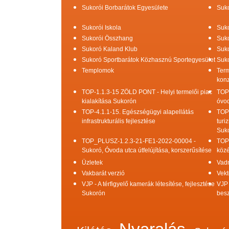
Sukorói Borbarátok Egyesülete
Suko
Sukorói Iskola
Suko
Sukorói Összhang
Suko
Sukoró Kaland Klub
Suko
Sukoró Sportbarátok Közhasznú Sportegyesület
Suko
Templomok
Term
konz
TOP-1.1.3-15 ZÖLD PONT - Helyi termelői piac
TOP
kialakítása Sukorón
óvod
TOP-4.1.1-15. Egészségügyi alapellátás
TOP
infrastrukturális fejlesztése
turi
Suk
TOP_PLUSZ-1.2.3-21-FE1-2022-00004 -
TOP
Sukoró, Óvoda utca útfelújítása, korszerűsítése
közé
Üzletek
Vad
Vakbarát verzió
Vekt
VJP - A térfigyelő kamerák létesítése, fejlesztése
VJP 
Sukorón
bes