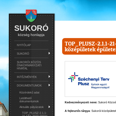
SUKORÓ
község honlapja
TOP_PLUSZ-2.1.1-21
NYITÓLAP
középületek épülete
SUKORÓ
SUKORÓI KÖZÖS
ÖNKORMÁNYZATI
HIVATAL
INTÉZMÉNYEK
DOKUMENTUMOK
Közérdekű adat
Letölthető
dokumentumok
Kedvezményezett neve:
Sukoró Közsé
Aktuális pályázatok
A fejlesztés tárgya
:
Sukorói középülete
TOP_PLUSZ-2.1.1-