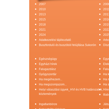
2007
200
2010
201
2013
201
2015
201
2018
201
2021
202
2024
202
Adatkezelési tájékoztató
Arb
Buszforduló és buszöböl felújítása Sukorón
Dísz
Egészségügy
Egy
Egyházi hírek
Elek
Falugazdász
Falu
Gyógyszertár
Ha k
Ha megéhezem...
Ha 
Ha megszomjazom...
Ha s
Helyi választási ügyek_HVI és HVB határozatok,
Híre
közlemények
Illa
Ingatlanbörze
Játs