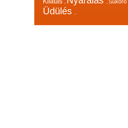
Nyaralás
Kilátás
Sukor
,
,
Üdülés
,