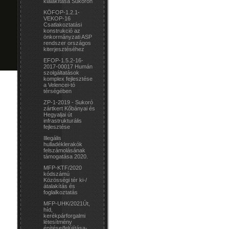
kialakítása Sukorón
KÖFOP-1.2.1-
VEKOP-16
Csatlakoztatási
konstrukció az
önkormányzati ASP
rendszer országos
kiterjesztéséhez
EFOP-1.5.2-16-
2017-00017 Humán
szolgáltatások
komplex fejlesztése
a Velencei-tó
térségében
ZP-1-2019 - Sukoró
zártkert Kőbányai és
Hegyaljai út
infrastrukturális
fejlesztése
Illegális
hulladéklerakók
felszámolásának
támogatása 2020.
MFP-KTF/2020
kódszámú
Közösségi tér ki-/
átalakítás és
foglalkoztatás
MFP-UHK/2021Út,
híd,
kerékpárforgalmi
létesítmény
építése/felújítása-