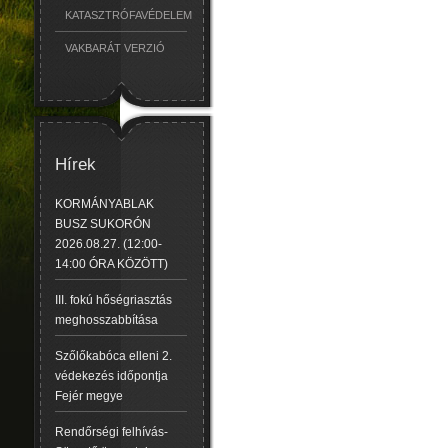
KATASZTRÓFAVÉDELEM
VAKBARÁT VERZIÓ
Hírek
KORMÁNYABLAK
BUSZ SUKORÓN
2026.08.27. (12:00-
14:00 ÓRA KÖZÖTT)
III. fokú hőségriasztás
meghosszabbítása
Szőlőkabóca elleni 2.
védekezés időpontja
Fejér megye
Rendőrségi felhívás-