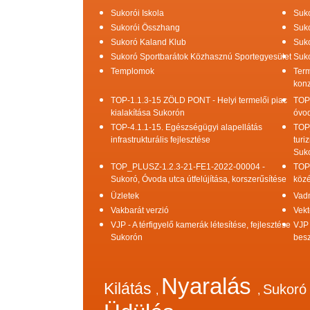
Sukorói Iskola
Suko
Sukorói Összhang
Suko
Sukoró Kaland Klub
Suko
Sukoró Sportbarátok Közhasznú Sportegyesület
Suko
Templomok
Term
konz
TOP-1.1.3-15 ZÖLD PONT - Helyi termelői piac
TOP
kialakítása Sukorón
óvod
TOP-4.1.1-15. Egészségügyi alapellátás
TOP
infrastrukturális fejlesztése
turi
Suk
TOP_PLUSZ-1.2.3-21-FE1-2022-00004 -
TOP
Sukoró, Óvoda utca útfelújítása, korszerűsítése
közé
Üzletek
Vad
Vakbarát verzió
Vekt
VJP - A térfigyelő kamerák létesítése, fejlesztése
VJP 
Sukorón
bes
Nyaralás
Kilátás
Sukor
,
,