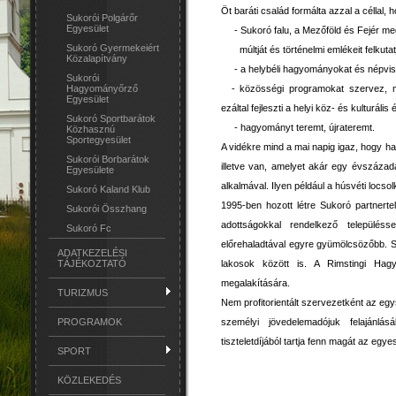
Öt baráti család formálta azzal a céllal, 
Sukorói Polgárőr
Egyesület
- Sukoró falu, a Mezőföld és Fejér m
Sukoró Gyermekeiért
múltját és történelmi emlékeit felkutat
Közalapítvány
- a helybéli hagyományokat és népvisel
Sukorói
- közösségi programokat szervez, mel
Hagyományőrző
Egyesület
ezáltal fejleszti a helyi köz- és kulturális é
Sukoró Sportbarátok
- hagyományt teremt, újrateremt.
Közhasznú
Sportegyesület
A vidékre mind a mai napig igaz, hogy 
Sukorói Borbarátok
illetve van, amelyet akár egy évszáza
Egyesülete
alkalmával. Ilyen például a húsvéti locsol
Sukoró Kaland Klub
1995-ben hozott létre Sukoró partnerte
Sukorói Összhang
adottságokkal rendelkező településs
Sukoró Fc
előrehaladtával egyre gyümölcsözőbb. S
ADATKEZELÉSI
lakosok között is. A Rimstingi Hag
TÁJÉKOZTATÓ
megalakítására.
TURIZMUS
Nem profitorientált szervezetként az eg
személyi jövedelemadójuk felajánlás
PROGRAMOK
tiszteletdíjából tartja fenn magát az egyes
SPORT
KÖZLEKEDÉS