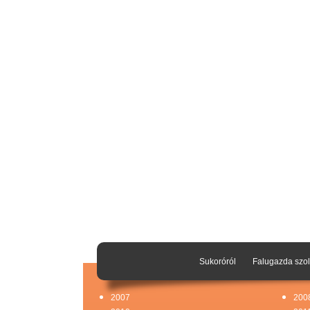
Sukoróról
Falugazda szol
2007
200