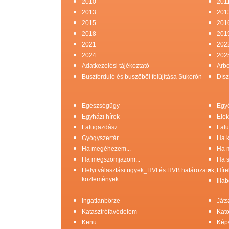
2010
201
2013
201
2015
201
2018
201
2021
202
2024
202
Adatkezelési tájékoztató
Arb
Buszforduló és buszöböl felújítása Sukorón
Dísz
Egészségügy
Egy
Egyházi hírek
Elek
Falugazdász
Falu
Gyógyszertár
Ha k
Ha megéhezem...
Ha 
Ha megszomjazom...
Ha s
Helyi választási ügyek_HVI és HVB határozatok,
Híre
közlemények
Illa
Ingatlanbörze
Játs
Katasztrófavédelem
Kato
Kenu
Képv