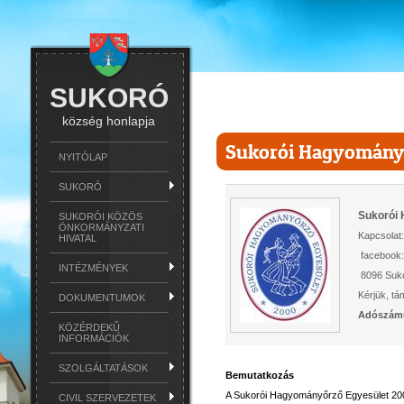
SUKORÓ
község honlapja
Sukorói Hagyomány
NYITÓLAP
SUKORÓ
Sukorói
SUKORÓI KÖZÖS
ÖNKORMÁNYZATI
Kapcsolat
HIVATAL
facebook
INTÉZMÉNYEK
8096 Suko
Kérjük, t
DOKUMENTUMOK
Adószám
KÖZÉRDEKŰ
INFORMÁCIÓK
SZOLGÁLTATÁSOK
Bemutatkozás
A Sukorói Hagyományőrző Egyesület 200
CIVIL SZERVEZETEK