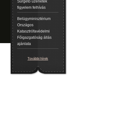
Sürgető üzenetek
figyelem felhívás
Belügyminisztérium
Országos
Katasztrófavédelmi
Főigazgatóság állás
ajánlata
További hírek