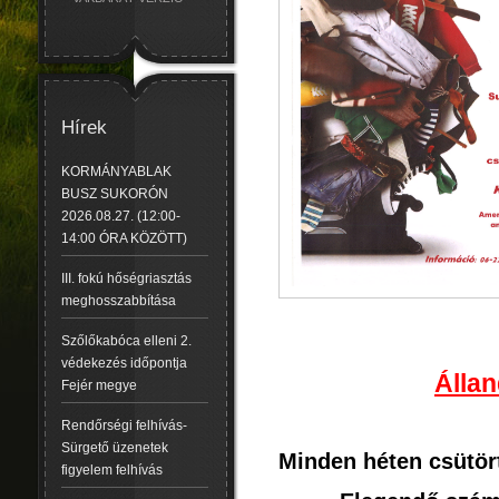
Hírek
KORMÁNYABLAK
BUSZ SUKORÓN
2026.08.27. (12:00-
14:00 ÓRA KÖZÖTT)
III. fokú hőségriasztás
meghosszabbítása
Szőlőkabóca elleni 2.
védekezés időpontja
Álla
Fejér megye
Rendőrségi felhívás-
Sürgető üzenetek
Minden héten csütör
figyelem felhívás