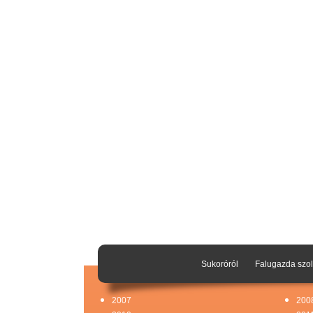
Sukoróról
Falugazda szol
2007
200