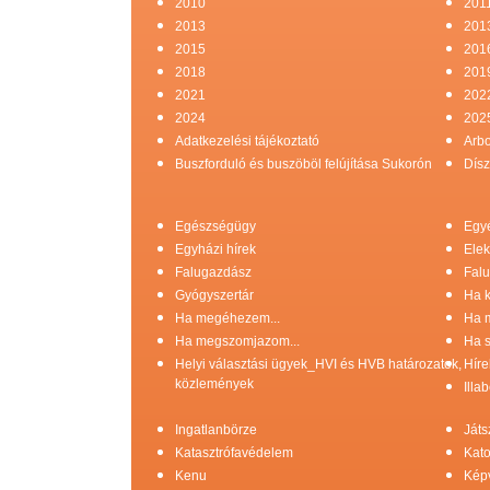
2010
201
2013
201
2015
201
2018
201
2021
202
2024
202
Adatkezelési tájékoztató
Arb
Buszforduló és buszöböl felújítása Sukorón
Dísz
Egészségügy
Egy
Egyházi hírek
Elek
Falugazdász
Falu
Gyógyszertár
Ha k
Ha megéhezem...
Ha 
Ha megszomjazom...
Ha s
Helyi választási ügyek_HVI és HVB határozatok,
Híre
közlemények
Illa
Ingatlanbörze
Játs
Katasztrófavédelem
Kato
Kenu
Képv