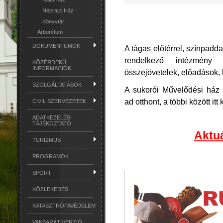
Néprajzi Ház
Könyvtár
Arborétum
DOKUMENTUMOK
A tágas előtérrel, színpadd
rendelkező intézmény i
KÖZÉRDEKŰ
INFORMÁCIÓK
összejövetelek, előadások, 
SZOLGÁLTATÁSOK
A sukorói Művelődési há
ad otthont, a többi között i
CIVIL SZERVEZETEK
ADATKEZELÉSI
TÁJÉKOZTATÓ
Aktu
TURIZMUS
PROGRAMOK
SPORT
KÖZLEKEDÉS
KATASZTRÓFAVÉDELEM
VAKBARÁT VERZIÓ