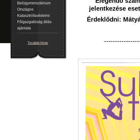
Elegendő számú
Belügyminisztérium
jelentkezése eset
Országos
Katasztrófavédelmi
Érdeklődni: Máty
Főigazgatóság állás
ajánlata
----------------
További hírek