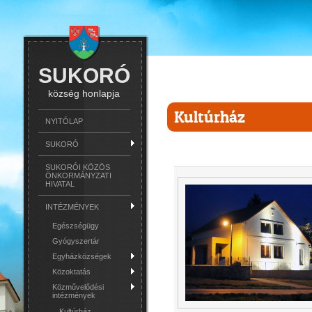
SUKORÓ
község honlapja
Kultúrház
NYITÓLAP
SUKORÓ
SUKORÓI KÖZÖS
ÖNKORMÁNYZATI
HIVATAL
INTÉZMÉNYEK
Egészségügy
Gyógyszertár
Egyházközségek
Közoktatás
Közművelődési
intézmények
Kultúrház