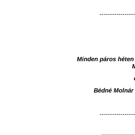
----------------
Minden páros héten 
Bédné Molnár
----------------
----------------------