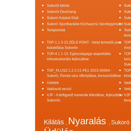
Sukorói Iskola
Suko
Sukorói Összhang
Suko
Sukoró Kaland Klub
Suko
Sukoró Sportbarátok Közhasznú Sportegyesület
Suko
Templomok
Term
konz
TOP-1.1.3-15 ZÖLD PONT - Helyi termelői piac
TOP
kialakítása Sukorón
óvod
TOP-4.1.1-15. Egészségügyi alapellátás
TOP
infrastrukturális fejlesztése
turi
Suk
TOP_PLUSZ-1.2.3-21-FE1-2022-00004 -
TOP
Sukoró, Óvoda utca útfelújítása, korszerűsítése
közé
Üzletek
Vad
Vakbarát verzió
Vekt
VJP - A térfigyelő kamerák létesítése, fejlesztése
VJP 
Sukorón
bes
Nyaralás
Kilátás
Sukor
,
,