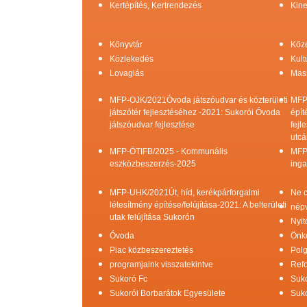
Kertépítés, Kertrendezés
Kine
Könyvtár
Köz
Közlekedés
Kult
Lovaglás
Mas
MFP-OJK/2021Óvoda játszóudvar és közterületi
MFP
játszótér fejlesztéséhez -2021: Sukorói Óvoda
épít
játszóudvar fejlesztése
fejl
utcá
MFP-ÖTIFB/2025 - Kommunális
MFP
eszközbeszerzés-2025
inga
MFP-UHK/2021Út, híd, kerékpárforgalmi
Ne c
létesítmény építése/felújítása-2021: A belterületi
népv
utak felújítása Sukorón
Nyit
Óvoda
Önk
Piac közbeszereztetés
Pol
programjaink visszatekintve
Refo
Sukoró Fc
Suko
Sukorói Borbarátok Egyesülete
Suko