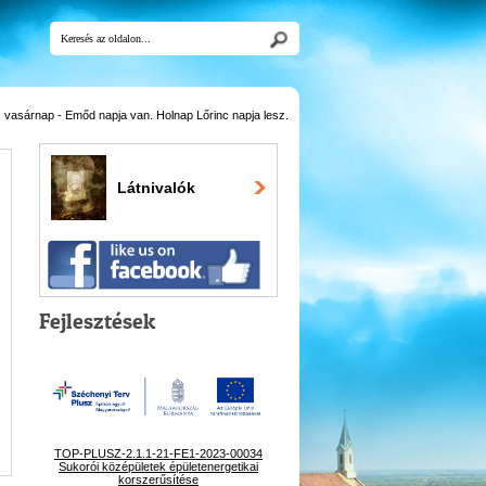
 vasárnap - Emőd napja van. Holnap Lőrinc napja lesz.
Látnivalók
Fejlesztések
TOP-PLUSZ-2.1.1-21-FE1-2023-00034
Sukorói középületek épületenergetikai
korszerűsítése