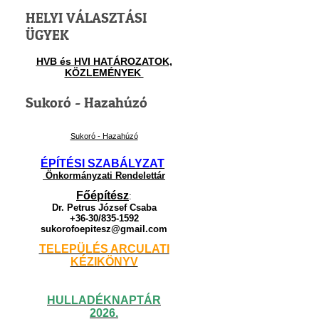
HELYI VÁLASZTÁSI
ÜGYEK
HVB és HVI HATÁROZATOK,
KÖZLEMÉNYEK
Sukoró - Hazahúzó
Sukoró - Hazahúzó
ÉPÍTÉSI SZABÁLYZAT
Önkormányzati Rendelettár
Főépítész
:
Dr. Petrus József Csaba
+36-30/835-1592
sukorofoepitesz@gmail.com
TELEPÜLÉS ARCULATI
KÉZIKÖNYV
HULLADÉKNAPTÁR
2026.