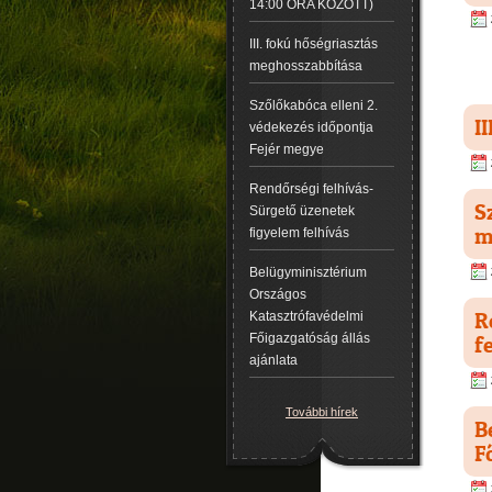
14:00 ÓRA KÖZÖTT)
III. fokú hőségriasztás
meghosszabbítása
Szőlőkabóca elleni 2.
I
védekezés időpontja
Fejér megye
Rendőrségi felhívás-
S
Sürgető üzenetek
m
figyelem felhívás
Belügyminisztérium
Országos
R
Katasztrófavédelmi
Főigazgatóság állás
f
ajánlata
További hírek
B
F