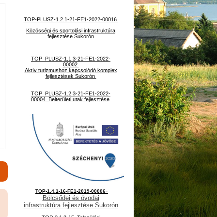
TOP-PLUSZ-1.2.1-21-FE1-2022-00016
Közösségi és sportolási infrastruktúra
fejlesztése Sukorón
TOP_PLUSZ-1.1.3-21-FE1-2022-
00002
Aktív turizmushoz kapcsolódó komplex
fejlesztések Sukorón
TOP_PLUSZ-1.2.3-21-FE1-2022-
00004 Belterületi utak fejlesztése
-
TOP-1.4.1-16-FE1-2019-00006
Bölcsődei és óvodai
infrastruktúra fejlesztése Sukorón