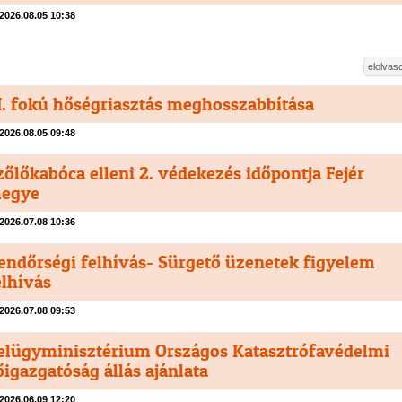
2026.08.05 10:38
elolva
II. fokú hőségriasztás meghosszabbítása
2026.08.05 09:48
zőlőkabóca elleni 2. védekezés időpontja Fejér
egye
2026.07.08 10:36
endőrségi felhívás- Sürgető üzenetek figyelem
elhívás
2026.07.08 09:53
elügyminisztérium Országos Katasztrófavédelmi
őigazgatóság állás ajánlata
2026.06.09 12:20