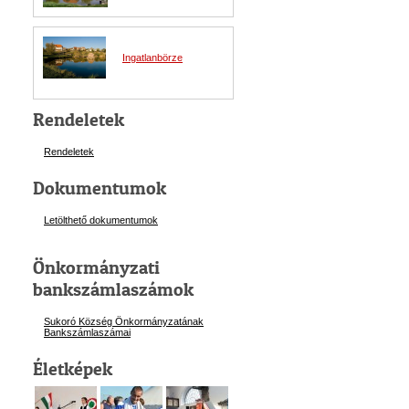
Ingatlanbörze
Rendeletek
Rendeletek
Dokumentumok
Letölthető dokumentumok
Önkormányzati
bankszámlaszámok
Sukoró Község Önkormányzatának
Bankszámlaszám
ai
Életképek