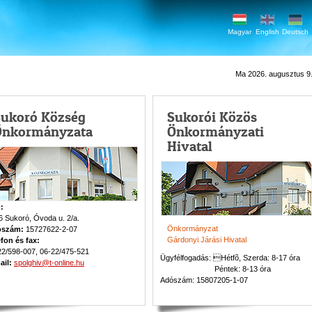
Magyar
English
Deutsch
Ma 2026. augusztus 9.
Sukoró Község
Sukorói Közös
Önkormányzata
Önkormányzati
Hivatal
:
6 Sukoró, Óvoda u. 2/a.
Önkormányzat
ószám
:
15727622-2-07
Gárdonyi Járási Hivatal
efon és fax:
22/598-007, 06-22/475-521
Ügyfélfogadás: Hétfõ, Szerda: 8-17 óra
ail:
spolghiv@t-online.hu
Péntek: 8-13 óra
Adószám: 15807205-1-07