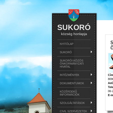
SUKORÓ
község honlapja
NYITÓLAP
SUKORÓ
SUKORÓI KÖZÖS
ÖNKORMÁNYZATI
HIVATAL
INTÉZMÉNYEK
Cím
809
Ad
DOKUMENTUMOK
Tel
06-
KÖZÉRDEKŰ
INFORMÁCIÓK
E-m
SZOLGÁLTATÁSOK
CIVIL SZERVEZETEK