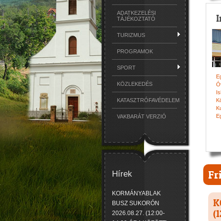
ADATKEZELÉSI
TÁJÉKOZTATÓ
TURIZMUS
PROGRAMOK
SPORT
E
KÖZLEKEDÉS
Ó
Is
KATASZTRÓFAVÉDELEM
K
K
E
VAKBARÁT VERZIÓ
Fr
Hírek
KORMÁNYABLAK
K
BUSZ SUKORÓN
(
2026.08.27. (12:00-