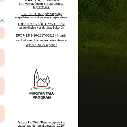
TOP-2.1.3-15. Települési
környezetvédelmi infrastruktúra-
fejlesztések
TOP-4.1.1-15. Egészségügyi
alapellátás infrastrukturális fejlesztése
som
TOP-1.1.3-15 ZÖLD PONT - Helyi
termelői piac kialakítása Sukorón
EFOP-1.5.2-16-2017-00017 - Humán
szolgáltatások komplex fejlesztése a
Velencei-tó térségében
MFP-KTF/2020 "Közösségi tér ki-/
átalakítás és foglakoztatás -2020"