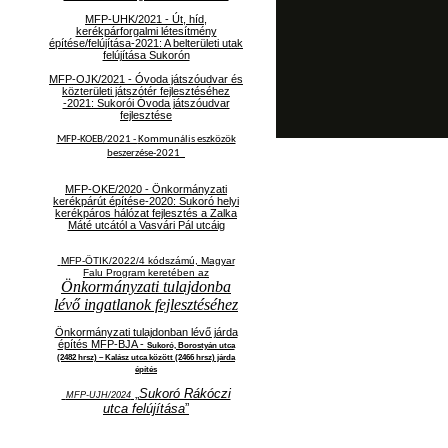
MFP-UHK/2021 - Út, híd,
kerékpárforgalmi létesítmény
építése/felújítása-2021: A belterületi utak
felújítása Sukorón
MFP-OJK/2021 -
Óvoda játszóudvar és
közterületi játszótér fejlesztéséhez
-2021: Sukorói Óvoda játszóudvar
fejlesztése
MFP-KOEB/2021 -
Kommunális eszközök
beszerzése-2021
MFP-OKE/2020 - Önkormányzati
kerékpárút építése-2020: Sukoró helyi
kerékpáros hálózat fejlesztés a Zalka
Máté utcától a Vasvári Pál utcáig
MFP-ÖTIK/2022/4 kódszámú, Magyar
Falu Program keretében az
Önkormányzati tulajdonba
lévő ingatlanok fejlesztéséhez
Önkormányzati tulajdonban lévő járda
építés MFP-BJA -
Sukoró, Borostyán utca
(2482 hrsz) – Kalász utca között (2466 hrsz) járda
építés
„
Sukoró Rákóczi
MFP-UJH/2024
utca felújítása
”