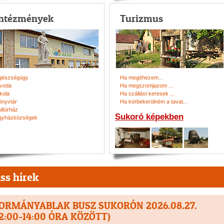
Intézmények
Turizmus
gészségügy
Ha megéhezem...
voda
Ha megszomjazom ...
kola
Ha szállást keresek ...
önyvtár
Ha körbekerülném a tavat...
ultúrház
Sukoró képekben
gyházközségek
iss hírek
ORMÁNYABLAK BUSZ SUKORÓN 2026.08.27.
12:00-14:00 ÓRA KÖZÖTT)