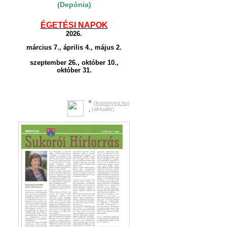
(Depónia)
ÉGETÉSI NAPOK
2026.
március 7., április 4., május 2.
szeptember 26., október 10.,
október 31.
o
(koponyeg.hu)
,
(aktuális)