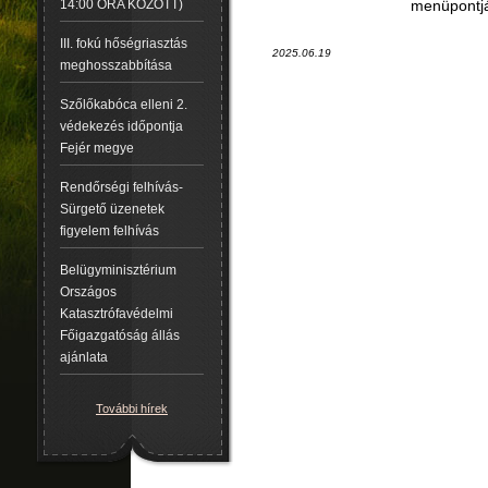
menüpontjá
14:00 ÓRA KÖZÖTT)
III. fokú hőségriasztás
2025.06.19
meghosszabbítása
Szőlőkabóca elleni 2.
védekezés időpontja
Fejér megye
Rendőrségi felhívás-
Sürgető üzenetek
figyelem felhívás
Belügyminisztérium
Országos
Katasztrófavédelmi
Főigazgatóság állás
ajánlata
További hírek