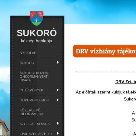
SUKORÓ
község honlapja
DRV vízhiány tájéko
NYITÓLAP
SUKORÓ
SUKORÓI KÖZÖS
ÖNKORMÁNYZATI
HIVATAL
DRV Zrt. t
INTÉZMÉNYEK
Az előírtak szerint küldjük tájé
Sukor
DOKUMENTUMOK
KÖZÉRDEKŰ
A
INFORMÁCIÓK
Su
SZOLGÁLTATÁSOK
A
CIVIL SZERVEZETEK