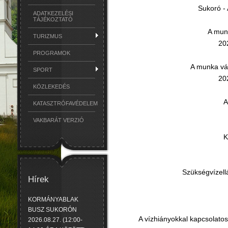
Sukoró - 
ADATKEZELÉSI
TÁJÉKOZTATÓ
A mun
TURIZMUS
20
PROGRAMOK
A munka vár
SPORT
20
KÖZLEKEDÉS
A
KATASZTRÓFAVÉDELEM
VAKBARÁT VERZIÓ
K
Szükségvízell
Hírek
KORMÁNYABLAK
BUSZ SUKORÓN
A vízhiányokkal kapcsolato
2026.08.27. (12:00-