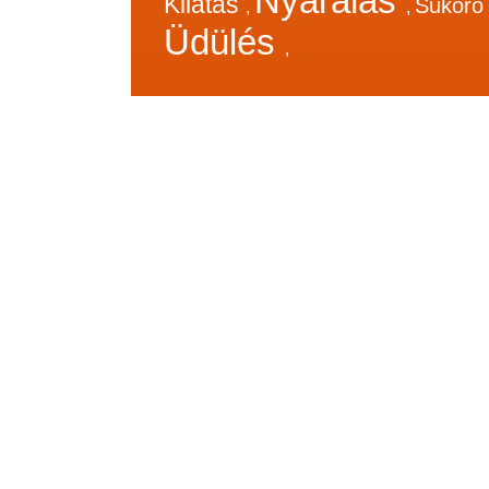
Nyaralás
Kilátás
Sukor
,
,
Üdülés
,