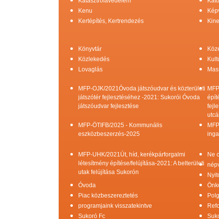
Katasztrófavédelem
Kato
Kenu
Képv
Kertépítés, Kertrendezés
Kine
Könyvtár
Köz
Közlekedés
Kult
Lovaglás
Mas
MFP-OJK/2021Óvoda játszóudvar és közterületi
MFP
játszótér fejlesztéséhez -2021: Sukorói Óvoda
épít
játszóudvar fejlesztése
fejl
utcá
MFP-ÖTIFB/2025 - Kommunális
MFP
eszközbeszerzés-2025
inga
MFP-UHK/2021Út, híd, kerékpárforgalmi
Ne c
létesítmény építése/felújítása-2021: A belterületi
népv
utak felújítása Sukorón
Nyit
Óvoda
Önk
Piac közbeszereztetés
Pol
programjaink visszatekintve
Refo
Sukoró Fc
Suko