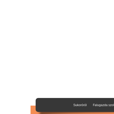
Sukoróról
Falugazda szol