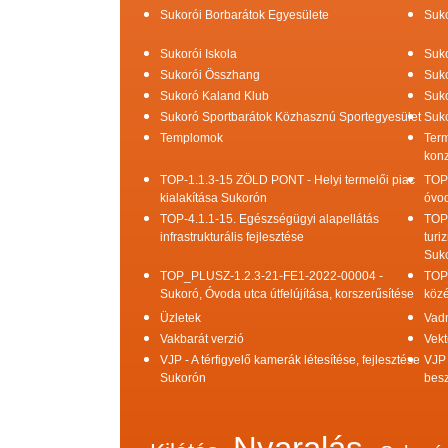
Sukorói Borbarátok Egyesülete
Suko
Sukorói Iskola
Suko
Sukorói Összhang
Suko
Sukoró Kaland Klub
Suko
Sukoró Sportbarátok Közhasznú Sportegyesület
Suko
Templomok
Term
konz
TOP-1.1.3-15 ZÖLD PONT - Helyi termelői piac
TOP
kialakítása Sukorón
óvod
TOP-4.1.1-15. Egészségügyi alapellátás
TOP
infrastrukturális fejlesztése
turi
Suk
TOP_PLUSZ-1.2.3-21-FE1-2022-00004 -
TOP
Sukoró, Óvoda utca útfelújítása, korszerűsítése
közé
Üzletek
Vad
Vakbarát verzió
Vekt
VJP - A térfigyelő kamerák létesítése, fejlesztése
VJP 
Sukorón
bes