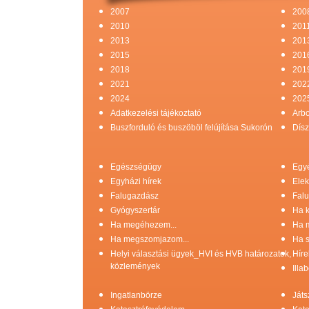
2007
200
2010
201
2013
201
2015
201
2018
201
2021
202
2024
202
Adatkezelési tájékoztató
Arb
Buszforduló és buszöböl felújítása Sukorón
Dísz
Egészségügy
Egy
Egyházi hírek
Elek
Falugazdász
Falu
Gyógyszertár
Ha k
Ha megéhezem...
Ha 
Ha megszomjazom...
Ha s
Helyi választási ügyek_HVI és HVB határozatok,
Híre
közlemények
Illa
Ingatlanbörze
Játs