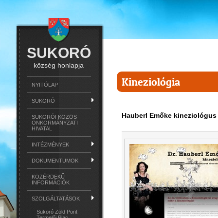
SUKORÓ
község honlapja
Kineziológia
NYITÓLAP
SUKORÓ
Hauberl Emőke kineziológus
SUKORÓI KÖZÖS
ÖNKORMÁNYZATI
HIVATAL
INTÉZMÉNYEK
DOKUMENTUMOK
KÖZÉRDEKŰ
INFORMÁCIÓK
SZOLGÁLTATÁSOK
Sukoró Zöld Pont
Termelői Piac