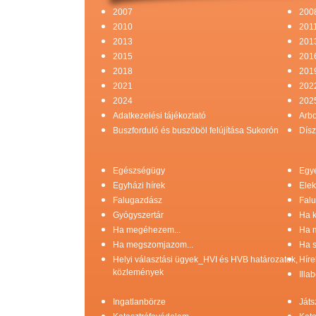
2007
200
2010
201
2013
201
2015
201
2018
201
2021
202
2024
202
Adatkezelési tájékoztató
Arb
Buszforduló és buszöböl felújítása Sukorón
Dísz
Egészségügy
Egy
Egyházi hírek
Elek
Falugazdász
Falu
Gyógyszertár
Ha k
Ha megéhezem...
Ha 
Ha megszomjazom...
Ha s
Helyi választási ügyek_HVI és HVB határozatok,
Híre
közlemények
Illa
Ingatlanbörze
Játs