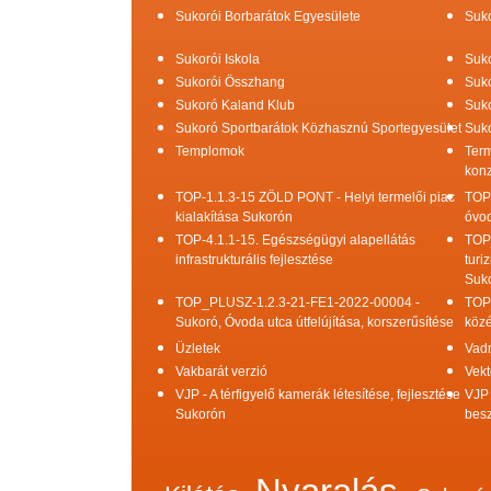
Sukorói Borbarátok Egyesülete
Suko
Sukorói Iskola
Suko
Sukorói Összhang
Suko
Sukoró Kaland Klub
Suko
Sukoró Sportbarátok Közhasznú Sportegyesület
Suko
Templomok
Term
konz
TOP-1.1.3-15 ZÖLD PONT - Helyi termelői piac
TOP
kialakítása Sukorón
óvod
TOP-4.1.1-15. Egészségügyi alapellátás
TOP
infrastrukturális fejlesztése
turi
Suk
TOP_PLUSZ-1.2.3-21-FE1-2022-00004 -
TOP
Sukoró, Óvoda utca útfelújítása, korszerűsítése
közé
Üzletek
Vad
Vakbarát verzió
Vekt
VJP - A térfigyelő kamerák létesítése, fejlesztése
VJP 
Sukorón
bes