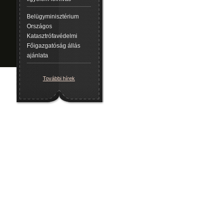
Belügyminisztérium
Országos
Katasztrófavédelmi
Főigazgatóság állás
ajánlata
További hírek