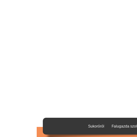
Sukoróról
Falugazda szol