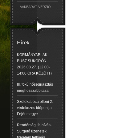
VAKBARÁT VERZIÓ
Hírek
KORMÁNYABLAK
BUSZ SUKORÓN
2026.08.27. (12:00-
14:00 ÓRA KÖZÖTT)
III. fokú hőségriasztás
meghosszabbítása
Szőlőkabóca elleni 2.
védekezés időpontja
Fejér megye
Rendőrségi felhívás-
Sürgető üzenetek
figyelem felhívás