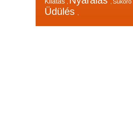
Nyaralás
Kilátás
Sukor
,
,
Üdülés
,