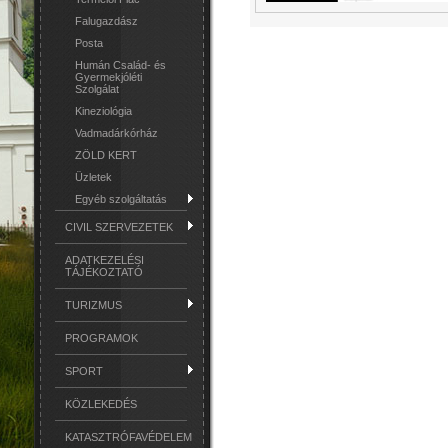
Falugazdász
Posta
Humán Család- és
Gyermekjóléti
Szolgálat
Kineziológia
Vadmadárkórház
ZÖLD KERT
Üzletek
Egyéb szolgáltatás
CIVIL SZERVEZETEK
ADATKEZELÉSI
TÁJÉKOZTATÓ
TURIZMUS
PROGRAMOK
SPORT
KÖZLEKEDÉS
KATASZTRÓFAVÉDELEM