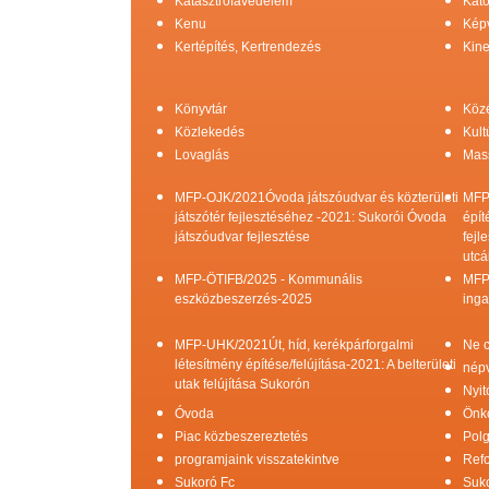
Katasztrófavédelem
Kato
Kenu
Képv
Kertépítés, Kertrendezés
Kine
Könyvtár
Köz
Közlekedés
Kult
Lovaglás
Mas
MFP-OJK/2021Óvoda játszóudvar és közterületi
MFP
játszótér fejlesztéséhez -2021: Sukorói Óvoda
épít
játszóudvar fejlesztése
fejl
utcá
MFP-ÖTIFB/2025 - Kommunális
MFP
eszközbeszerzés-2025
inga
MFP-UHK/2021Út, híd, kerékpárforgalmi
Ne c
létesítmény építése/felújítása-2021: A belterületi
népv
utak felújítása Sukorón
Nyit
Óvoda
Önk
Piac közbeszereztetés
Pol
programjaink visszatekintve
Refo
Sukoró Fc
Suko