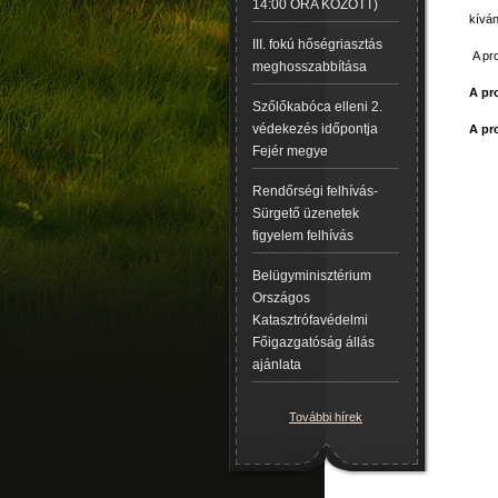
14:00 ÓRA KÖZÖTT)
kíván
III. fokú hőségriasztás
A pr
meghosszabbítása
A pr
Szőlőkabóca elleni 2.
védekezés időpontja
A pr
Fejér megye
Rendőrségi felhívás-
Sürgető üzenetek
figyelem felhívás
Belügyminisztérium
Országos
Katasztrófavédelmi
Főigazgatóság állás
ajánlata
További hírek