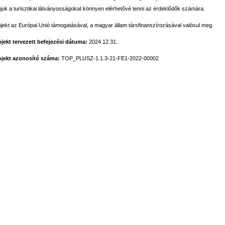
juk a turisztikai látványosságokat könnyen elérhetővé tenni az érdeklődők számára.
ojekt az Európai Unió támogatásával, a magyar állam társfinanszírozásával valósul meg.
ojekt tervezett befejezési dátuma:
2024.12.31.
ojekt azonosító száma:
TOP_PLUSZ-1.1.3-21-FE1-2022-00002