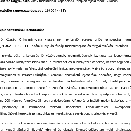
lesztés tárgya, célja
: Aktív turizmushoz kapcsolódó komplex fejlesztések Sukorón
erződött támogatás összege
: 119 994 445 Ft
ojekt tartalmának bemutatása:
ró Község Önkormányzata vissza nem térítendő európai uniós támogatást nyer
LUSZ-1.1.3-21-FE1 számú Helyi és térségi turizmusfejlesztés tárgyú felhívás keretében.
n projekt célja a lakosság jó közérzetének, életminőségének javítása, az idegenforga
ára vonzó környezet kialakítása, a természet és a környezet védelme, összességében 
ges aktív turizmusfejlesztési célterületi imázs megteremtése. A térség sport, rekreáció
ségturisztikai infrastruktúrájának komplex szemléletű fejlesztése speciális, nagy vonz
nthet, növelve a térségben és a helyben tartózkodási időt. A Toldy Emlékpark eg
ülönlegesebb, a sportolni szerető közönség számára legkedveltebb része az ún. Panor
ör, mely rekortán burkolatot kap és összekötésre kerül a meglévő sportparki futókörrel,
gy 700 méteres futópálya áll majd rendelkezésre. A Panoráma futókör mellett kialakításra k
pihenőhely is információs táblával, napelemes kandeláberekkel, okospadokk
dékgyűjtővel, kerékpár támaszokkal és kerékpáros szervízpont is telepítésre kerül.
rót és térségét komplex módon, turisztikai szempontból is feldolgozó, bemutató monogr
zat készül „Sukorói füzetek” címmel és digitális látogató-tájékoztató mobil alkalmazá