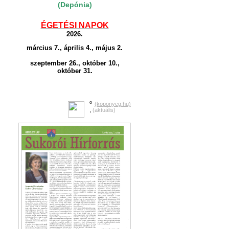
(Depónia)
ÉGETÉSI NAPOK
2026.
március 7., április 4., május 2.
szeptember 26., október 10.,
október 31.
o
(koponyeg.hu)
,
(aktuális)