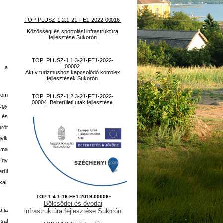
TOP-PLUSZ-1.2.1-21-FE1-2022-00016
Közösségi és sportolási infrastruktúra
fejlesztése Sukorón
TOP_PLUSZ-1.1.3-21-FE1-2022-
00002
t a
Aktív turizmushoz kapcsolódó komplex
fejlesztések Sukorón
lom
TOP_PLUSZ-1.2.3-21-FE1-2022-
00004 Belterületi utak fejlesztése
egy
s és
erőt
yik
áma
 így
erül
al,
-
TOP-1.4.1-16-FE1-2019-00006
Bölcsődei és óvodai
áfia
infrastruktúra fejlesztése Sukorón
ssal