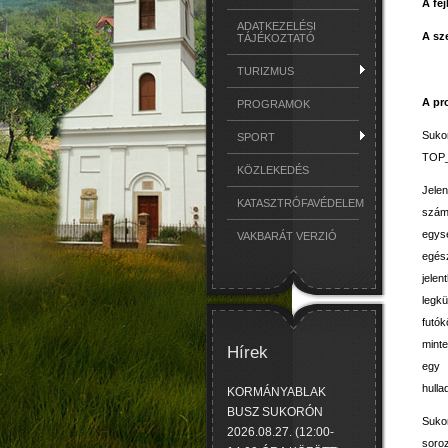
A fej
ADATKEZELÉSI
A sz
TÁJÉKOZTATÓ
TURIZMUS
A pr
PROGRAMOK
Suko
SPORT
TOP_P
KÖZLEKEDÉS
Jele
KATASZTRÓFAVÉDELEM
szám
egysé
VAKBARÁT VERZIÓ
egész
jele
legk
futók
minte
Hírek
egy 
hulla
KORMÁNYABLAK
BUSZ SUKORÓN
Suko
2026.08.27. (12:00-
soro