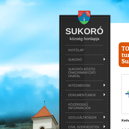
SUKORÓ
község honlapja
TO
NYITÓLAP
tu
Su
SUKORÓ
SUKORÓI KÖZÖS
ÖNKORMÁNYZATI
HIVATAL
INTÉZMÉNYEK
DOKUMENTUMOK
KÖZÉRDEKŰ
INFORMÁCIÓK
SZOLGÁLTATÁSOK
Kedv
CIVIL SZERVEZETEK