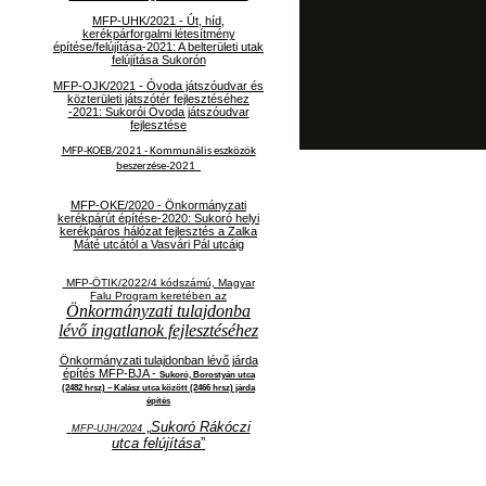
MFP-UHK/2021 - Út, híd,
kerékpárforgalmi létesítmény
építése/felújítása-2021: A belterületi utak
felújítása Sukorón
MFP-OJK/2021 -
Óvoda játszóudvar és
közterületi játszótér fejlesztéséhez
-2021: Sukorói Óvoda játszóudvar
fejlesztése
MFP-KOEB/2021 -
Kommunális eszközök
beszerzése-2021
MFP-OKE/2020 - Önkormányzati
kerékpárút építése-2020: Sukoró helyi
kerékpáros hálózat fejlesztés a Zalka
Máté utcától a Vasvári Pál utcáig
MFP-ÖTIK/2022/4 kódszámú, Magyar
Falu Program keretében az
Önkormányzati tulajdonba
lévő ingatlanok fejlesztéséhez
Önkormányzati tulajdonban lévő járda
építés MFP-BJA -
Sukoró, Borostyán utca
(2482 hrsz) – Kalász utca között (2466 hrsz) járda
építés
„
Sukoró Rákóczi
MFP-UJH/2024
utca felújítása
”