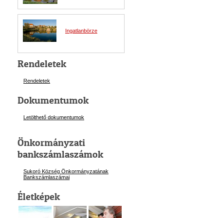
Ingatlanbörze
Rendeletek
Rendeletek
Dokumentumok
Letölthető dokumentumok
Önkormányzati
bankszámlaszámok
Sukoró Község Önkormányzatának
Bankszámlaszám
ai
Életképek