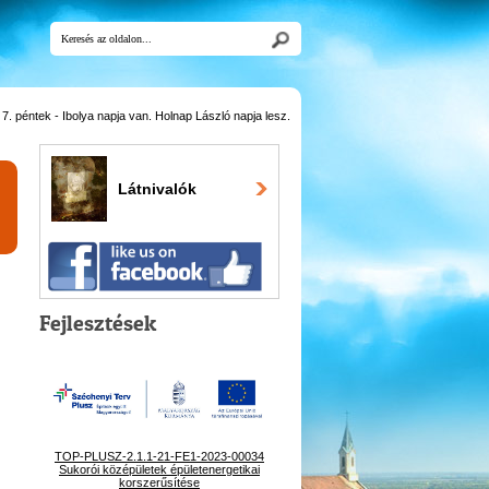
. péntek - Ibolya napja van. Holnap László napja lesz.
Látnivalók
Fejlesztések
TOP-PLUSZ-2.1.1-21-FE1-2023-00034
Sukorói középületek épületenergetikai
korszerűsítése