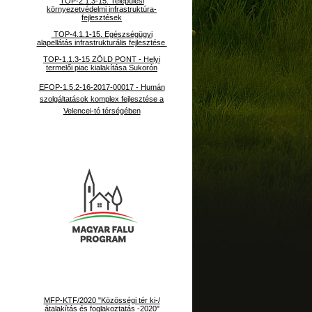
TOP-2.1.3-15. Települési
környezetvédelmi infrastruktúra-
fejlesztések
TOP-4.1.1-15. Egészségügyi
alapellátás infrastrukturális fejlesztése
TOP-1.1.3-15 ZÖLD PONT - Helyi
termelői piac kialakítása Sukorón
EFOP-1.5.2-16-2017-00017 - Humán
szolgáltatások komplex fejlesztése a
Velencei-tó térségében
MFP-KTF/2020 "Közösségi tér ki-/
átalakítás és foglakoztatás -2020"