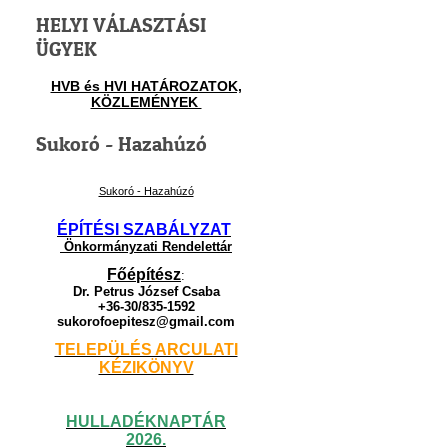
HELYI VÁLASZTÁSI
ÜGYEK
HVB és HVI HATÁROZATOK,
KÖZLEMÉNYEK
Sukoró - Hazahúzó
Sukoró - Hazahúzó
ÉPÍTÉSI SZABÁLYZAT
Önkormányzati Rendelettár
Főépítész
:
Dr. Petrus József Csaba
+36-30/835-1592
sukorofoepitesz@gmail.com
TELEPÜLÉS ARCULATI
KÉZIKÖNYV
HULLADÉKNAPTÁR
2026.