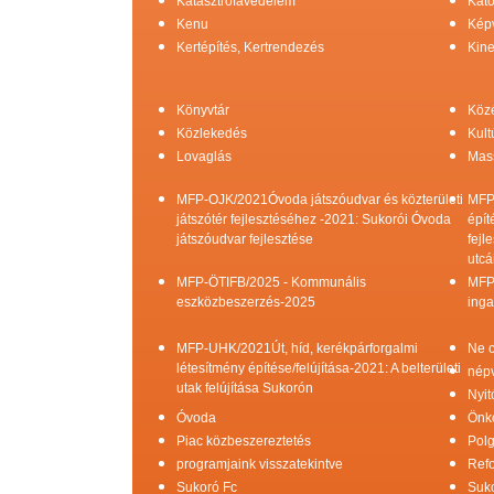
Katasztrófavédelem
Kato
Kenu
Képv
Kertépítés, Kertrendezés
Kine
Könyvtár
Köz
Közlekedés
Kult
Lovaglás
Mas
MFP-OJK/2021Óvoda játszóudvar és közterületi
MFP
játszótér fejlesztéséhez -2021: Sukorói Óvoda
épít
játszóudvar fejlesztése
fejl
utcá
MFP-ÖTIFB/2025 - Kommunális
MFP
eszközbeszerzés-2025
inga
MFP-UHK/2021Út, híd, kerékpárforgalmi
Ne c
létesítmény építése/felújítása-2021: A belterületi
népv
utak felújítása Sukorón
Nyit
Óvoda
Önk
Piac közbeszereztetés
Pol
programjaink visszatekintve
Refo
Sukoró Fc
Suko