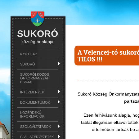
SUKORÓ
község honlapja
A Velencei-tó sukor
NYITÓLAP
TILOS !!!
SUKORÓ
SUKORÓI KÖZÖS
ÖNKORMÁNYZATI
HIVATAL
INTÉZMÉNYEK
Sukoró Község Önkormányzata f
partsza
DOKUMENTUMOK
KÖZÉRDEKŰ
Ezen felhívásunk alapja, h
INFORMÁCIÓK
táblát illegálisan eltávolított
SZOLGÁLTATÁSOK
értelmében tartsák be 
CIVIL SZERVEZETEK