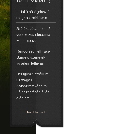
14:00 ÓRA KÖZÖTT)
III. fokú hőségriasztás
meghosszabbítása
Szőlőkabóca elleni 2.
védekezés időpontja
Fejér megye
Rendőrségi felhívás-
Sürgető üzenetek
figyelem felhívás
Belügyminisztérium
Országos
Katasztrófavédelmi
Főigazgatóság állás
ajánlata
További hírek