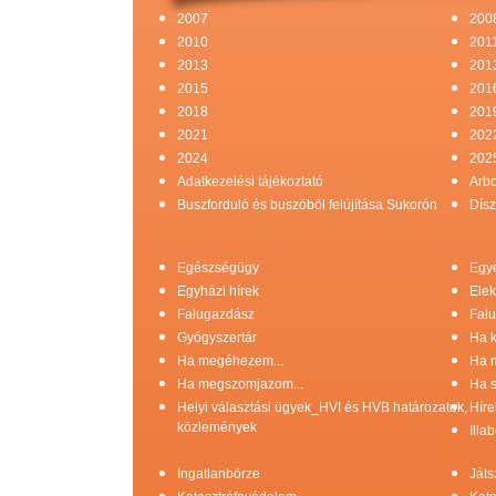
2007
200
2010
201
2013
201
2015
201
2018
201
2021
202
2024
202
Adatkezelési tájékoztató
Arb
Buszforduló és buszöböl felújítása Sukorón
Dísz
Egészségügy
Egy
Egyházi hírek
Elek
Falugazdász
Falu
Gyógyszertár
Ha k
Ha megéhezem...
Ha 
Ha megszomjazom...
Ha s
Helyi választási ügyek_HVI és HVB határozatok,
Híre
közlemények
Illa
Ingatlanbörze
Játs