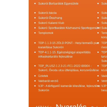
Sukorói Borbarátok Egyesülete
Suko
Sukorói Iskola
Suko
Sukorói Összhang
Suko
Sukoró Kaland Klub
Suko
Sukoró Sportbarátok Közhasznú Sportegyesület
Suko
Templomok
Term
konz
TOP-1.1.3-15 ZÖLD PONT - Helyi termelői piac
TOP
kialakítása Sukorón
óvod
TOP-4.1.1-15. Egészségügyi alapellátás
TOP
infrastrukturális fejlesztése
turi
Suk
TOP_PLUSZ-1.2.3-21-FE1-2022-00004 -
TOP
Sukoró, Óvoda utca útfelújítása, korszerűsítése
közé
Üzletek
Vad
Vakbarát verzió
Vekt
VJP - A térfigyelő kamerák létesítése, fejlesztése
VJP 
Sukorón
bes