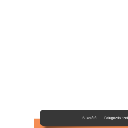
Sukoróról
Falugazda szol