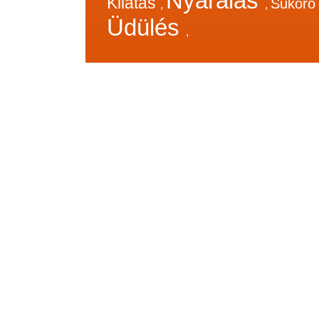
Nyaralás
Kilátás
Sukor
,
,
Üdülés
,