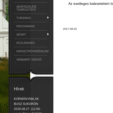
Az esetleges balesetekért
ADATKEZELÉSI
TÁJÉKOZTATÓ
TURIZMUS
PROGRAMOK
2017.08.03
SPORT
KÖZLEKEDÉS
KATASZTRÓFAVÉDELEM
VAKBARÁT VERZIÓ
Hírek
KORMÁNYABLAK
BUSZ SUKORÓN
2026.08.27. (12:00-