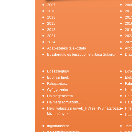
2007
200
2010
201
2013
201
2015
201
2018
201
2021
202
2024
202
Adatkezelési tájékoztató
Arb
Buszforduló és buszöböl felújítása Sukorón
Dísz
Egészségügy
Egy
Egyházi hírek
Elek
Falugazdász
Falu
Gyógyszertár
Ha k
Ha megéhezem...
Ha 
Ha megszomjazom...
Ha s
Helyi választási ügyek_HVI és HVB határozatok,
Híre
közlemények
Illa
Ingatlanbörze
Játs