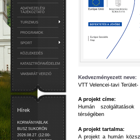
ADATKEZELÉSI
TÁJÉKOZTATÓ
TURIZMUS
PROGRAMOK
SPORT
KÖZLEKEDÉS
KATASZTRÓFAVÉDELEM
VAKBARÁT VERZIÓ
Kedvezményezett neve:
VTT Velencei-tavi Terület- 
A projekt címe:
Humán szolgáltatások 
Hírek
térségében
KORMÁNYABLAK
A projekt tartalma:
BUSZ SUKORÓN
2026.08.27. (12:00-
A projekt a humán közszo