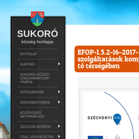
SUKORÓ
község honlapja
EFOP-1.5.2-16-201
NYITÓLAP
szolgáltatások komp
tó térségében
SUKORÓ
SUKORÓI KÖZÖS
ÖNKORMÁNYZATI
HIVATAL
INTÉZMÉNYEK
DOKUMENTUMOK
KÖZÉRDEKŰ
INFORMÁCIÓK
SZOLGÁLTATÁSOK
CIVIL SZERVEZETEK