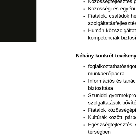
Közösségfejlesztés 
Közösségi és egyéni 
Fiatalok, családok h
szolgáltatásfejleszt
Humán-közszolgáltat
kompetenciák biztos
Néhány konkrét tevéken
foglalkoztathatóságot
munkaerőpiacra
Információs és tanác
biztosítása
Szünidei gyermekpr
szolgáltatások bővít
Fiatalok közösségép
Kultúrák közötti pár
Egészségfejlesztési 
térségben