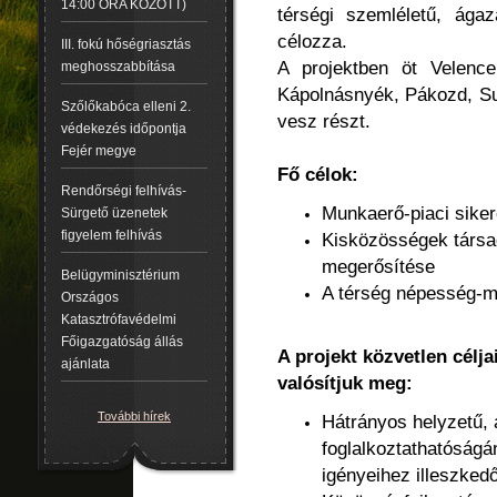
14:00 ÓRA KÖZÖTT)
térségi szemléletű, ágaza
célozza.
III. fokú hőségriasztás
A projektben öt Velencei
meghosszabbítása
Kápolnásnyék, Pákozd, Suk
Szőlőkabóca elleni 2.
vesz részt.
védekezés időpontja
Fejér megye
Fő célok:
Rendőrségi felhívás-
Munkaerő-piaci sike
Sürgető üzenetek
figyelem felhívás
Kisközösségek társ
megerősítése
Belügyminisztérium
A térség népesség-m
Országos
Katasztrófavédelmi
Főigazgatóság állás
A projekt közvetlen célja
ajánlata
valósítjuk meg:
További hírek
Hátrányos helyzetű, 
foglalkoztathatóságá
igényeihez illeszked