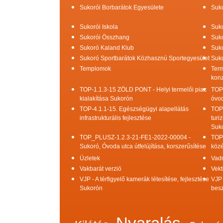
Sukorói Borbarátok Egyesülete
Suko
Sukorói Iskola
Suko
Sukorói Összhang
Suko
Sukoró Kaland Klub
Suko
Sukoró Sportbarátok Közhasznú Sportegyesület
Suko
Templomok
Term
konz
TOP-1.1.3-15 ZÖLD PONT - Helyi termelői piac
TOP
kialakítása Sukorón
óvod
TOP-4.1.1-15. Egészségügyi alapellátás
TOP
infrastrukturális fejlesztése
turi
Suk
TOP_PLUSZ-1.2.3-21-FE1-2022-00004 -
TOP
Sukoró, Óvoda utca útfelújítása, korszerűsítése
közé
Üzletek
Vad
Vakbarát verzió
Vekt
VJP - A térfigyelő kamerák létesítése, fejlesztése
VJP 
Sukorón
bes