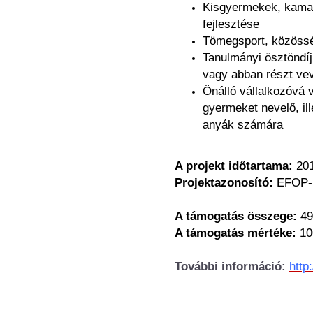
Kisgyermekek, kama
fejlesztése
Tömegsport, közössé
Tanulmányi ösztöndíj
vagy abban részt vev
Önálló vállalkozóvá v
gyermeket nevelő, il
anyák számára
A projekt időtartama:
201
Projektazonosító:
EFOP-1
A támogatás összege:
49
A támogatás mértéke:
1
További információ:
http