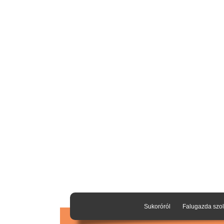
Sukoróról
Falugazda szol