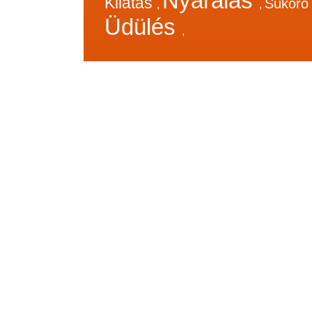
Nyaralás
Kilátás
Sukor
,
,
Üdülés
,