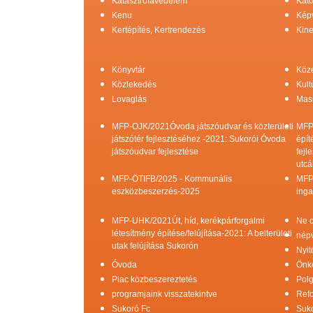
Katasztrófavédelem
Kato
Kenu
Képv
Kertépítés, Kertrendezés
Kine
Könyvtár
Köz
Közlekedés
Kult
Lovaglás
Mas
MFP-OJK/2021Óvoda játszóudvar és közterületi
MFP
játszótér fejlesztéséhez -2021: Sukorói Óvoda
épít
játszóudvar fejlesztése
fejl
utcá
MFP-ÖTIFB/2025 - Kommunális
MFP
eszközbeszerzés-2025
inga
MFP-UHK/2021Út, híd, kerékpárforgalmi
Ne c
létesítmény építése/felújítása-2021: A belterületi
népv
utak felújítása Sukorón
Nyit
Óvoda
Önk
Piac közbeszereztetés
Pol
programjaink visszatekintve
Refo
Sukoró Fc
Suko