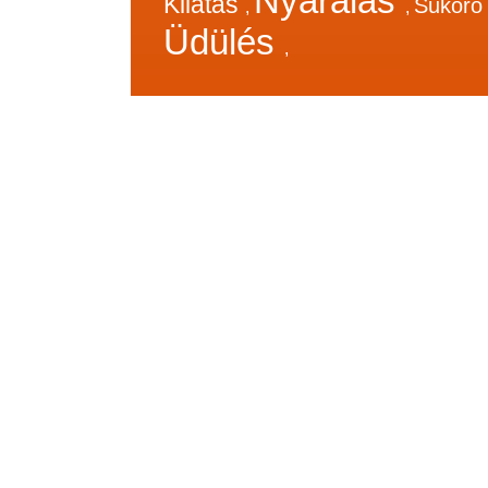
Nyaralás
Kilátás
Sukor
,
,
Üdülés
,