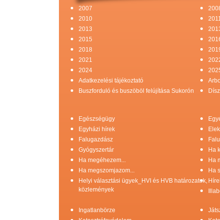
2007
200
2010
201
2013
201
2015
201
2018
201
2021
202
2024
202
Adatkezelési tájékoztató
Arb
Buszforduló és buszöböl felújítása Sukorón
Dísz
Egészségügy
Egy
Egyházi hírek
Elek
Falugazdász
Falu
Gyógyszertár
Ha k
Ha megéhezem...
Ha 
Ha megszomjazom...
Ha s
Helyi választási ügyek_HVI és HVB határozatok,
Híre
közlemények
Illa
Ingatlanbörze
Játs