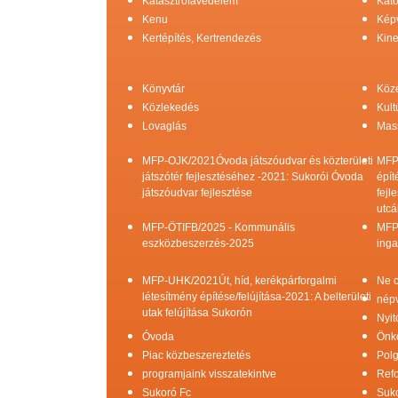
Katasztrófavédelem
Kato
Kenu
Képv
Kertépítés, Kertrendezés
Kine
Könyvtár
Köz
Közlekedés
Kult
Lovaglás
Mas
MFP-OJK/2021Óvoda játszóudvar és közterületi
MFP
játszótér fejlesztéséhez -2021: Sukorói Óvoda
épít
játszóudvar fejlesztése
fejl
utcá
MFP-ÖTIFB/2025 - Kommunális
MFP
eszközbeszerzés-2025
inga
MFP-UHK/2021Út, híd, kerékpárforgalmi
Ne c
létesítmény építése/felújítása-2021: A belterületi
népv
utak felújítása Sukorón
Nyit
Óvoda
Önk
Piac közbeszereztetés
Pol
programjaink visszatekintve
Refo
Sukoró Fc
Suko