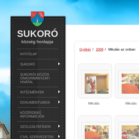
SUKORÓ
község honlapja
Gyökér
/
2009
/
Mikulás az oviban
NYITÓLAP
SUKORÓ
SUKORÓI KÖZÖS
ÖNKORMÁNYZATI
HIVATAL
INTÉZMÉNYEK
DOKUMENTUMOK
Mikulás
Mikulás
KÖZÉRDEKŰ
INFORMÁCIÓK
SZOLGÁLTATÁSOK
CIVIL SZERVEZETEK