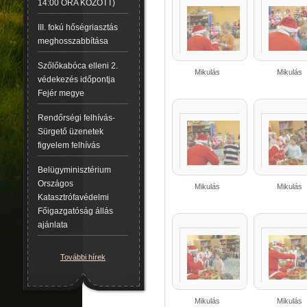
14:00 ÓRA KÖZÖTT)
III. fokú hőségriasztás
meghosszabbítása
Szőlőkabóca elleni 2.
Mikulás
Mikulás
védekezés időpontja
Fejér megye
Rendőrségi felhívás-
Sürgető üzenetek
figyelem felhívás
Belügyminisztérium
Országos
Mikulás
Mikulás
Katasztrófavédelmi
Főigazgatóság állás
ajánlata
További hírek
Mikulás
Mikulás