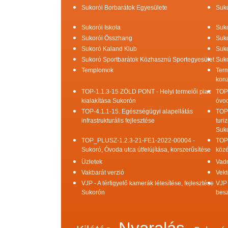
Sukorói Borbarátok Egyesülete
Suko
Sukorói Iskola
Suko
Sukorói Összhang
Suko
Sukoró Kaland Klub
Suko
Sukoró Sportbarátok Közhasznú Sportegyesület
Suko
Templomok
Term
konz
TOP-1.1.3-15 ZÖLD PONT - Helyi termelői piac
TOP
kialakítása Sukorón
óvod
TOP-4.1.1-15. Egészségügyi alapellátás
TOP
infrastrukturális fejlesztése
turi
Suk
TOP_PLUSZ-1.2.3-21-FE1-2022-00004 -
TOP
Sukoró, Óvoda utca útfelújítása, korszerűsítése
közé
Üzletek
Vad
Vakbarát verzió
Vekt
VJP - A térfigyelő kamerák létesítése, fejlesztése
VJP 
Sukorón
bes