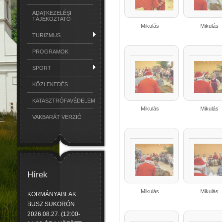
ADATKEZELÉSI
TÁJÉKOZTATÓ
Mikulás
Mikulás
TURIZMUS
PROGRAMOK
SPORT
KÖZLEKEDÉS
KATASZTRÓFAVÉDELEM
Mikulás
Mikulás
VAKBARÁT VERZIÓ
Hírek
Mikulás
Mikulás
KORMÁNYABLAK
BUSZ SUKORÓN
2026.08.27. (12:00-