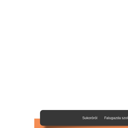
Sukoróról
Falugazda szol