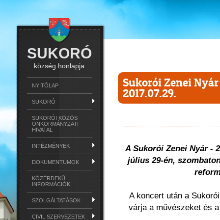
SUKORÓ
község honlapja
Sukorói Zenei Nyár 
NYITÓLAP
2017.07.29.
SUKORÓ
SUKORÓI KÖZÖS
ÖNKORMÁNYZATI
HIVATAL
INTÉZMÉNYEK
A Sukorói Zenei Nyár -
július 29-én, szombaton 
DOKUMENTUMOK
refor
KÖZÉRDEKŰ
INFORMÁCIÓK
A koncert után a Sukoró
SZOLGÁLTATÁSOK
várja a művészeket és a 
CIVIL SZERVEZETEK