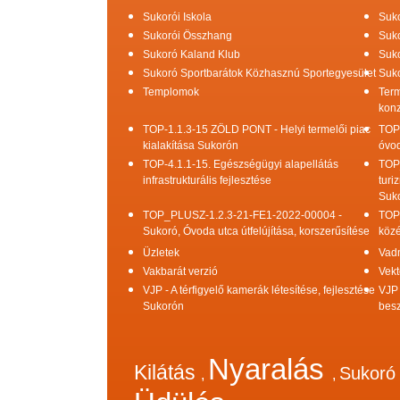
Sukorói Iskola
Suko
Sukorói Összhang
Suko
Sukoró Kaland Klub
Suko
Sukoró Sportbarátok Közhasznú Sportegyesület
Suko
Templomok
Term
konz
TOP-1.1.3-15 ZÖLD PONT - Helyi termelői piac
TOP
kialakítása Sukorón
óvod
TOP-4.1.1-15. Egészségügyi alapellátás
TOP
infrastrukturális fejlesztése
turi
Suk
TOP_PLUSZ-1.2.3-21-FE1-2022-00004 -
TOP
Sukoró, Óvoda utca útfelújítása, korszerűsítése
közé
Üzletek
Vad
Vakbarát verzió
Vekt
VJP - A térfigyelő kamerák létesítése, fejlesztése
VJP 
Sukorón
bes
Nyaralás
Kilátás
Sukor
,
,