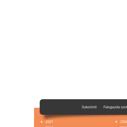
Sukoróról
Falugazda szol
2007
200