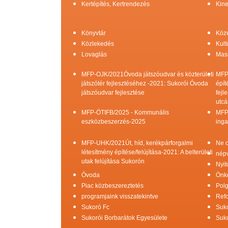
Kertépítés, Kertrendezés
Kine
Könyvtár
Köz
Közlekedés
Kult
Lovaglás
Mas
MFP-OJK/2021Óvoda játszóudvar és közterületi
MFP
játszótér fejlesztéséhez -2021: Sukorói Óvoda
épít
játszóudvar fejlesztése
fejl
utcá
MFP-ÖTIFB/2025 - Kommunális
MFP
eszközbeszerzés-2025
inga
MFP-UHK/2021Út, híd, kerékpárforgalmi
Ne c
létesítmény építése/felújítása-2021: A belterületi
népv
utak felújítása Sukorón
Nyit
Óvoda
Önk
Piac közbeszereztetés
Pol
programjaink visszatekintve
Refo
Sukoró Fc
Suko
Sukorói Borbarátok Egyesülete
Suko