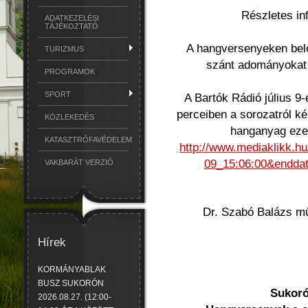
Részletes i
ADATKEZELÉSI
TÁJÉKOZTATÓ
A hangversenyeken belé
TURIZMUS
szánt adományokat 
PROGRAMOK
SPORT
A Bartók Rádió július 9
perceiben a sorozatról ké
KÖZLEKEDÉS
hanganyag ezen
KATASZTRÓFAVÉDELEM
http://www.mediaklikk.hu
09_15:06:00&endda
VAKBARÁT VERZIÓ
Dr. Szabó Balázs műv
Hírek
KORMÁNYABLAK
BUSZ SUKORÓN
Sukoró
2026.08.27. (12:00-