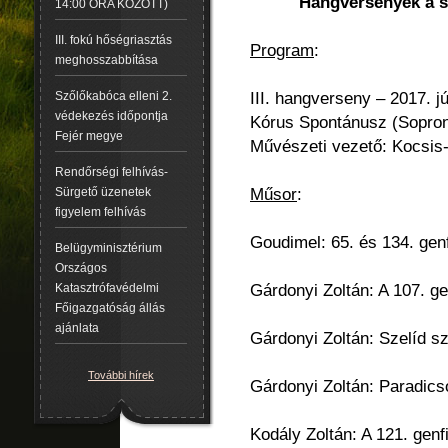
Hangversenyek a 
14:00 ÓRA KÖZÖTT)
III. fokú hőségriasztás
Program
:
meghosszabbítása
III. hangverseny – 2017. j
Szőlőkabóca elleni 2.
védekezés időpontja
Kórus Spontánusz (Sopro
Fejér megye
Művészeti vezető: Kocsis-
Rendőrségi felhívás-
Műsor
:
Sürgető üzenetek
figyelem felhívás
Goudimel: 65. és 134. genf
Belügyminisztérium
Országos
Gárdonyi Zoltán: A 107. ge
Katasztrófavédelmi
Főigazgatóság állás
ajánlata
Gárdonyi Zoltán: Szelíd 
További hírek
Gárdonyi Zoltán: Paradics
Kodály Zoltán: A 121. genfi