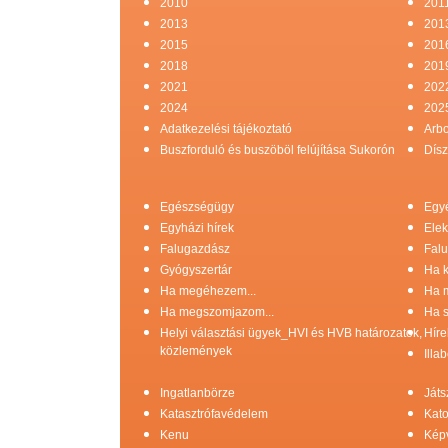
2010
201
2013
201
2015
201
2018
201
2021
202
2024
202
Adatkezelési tájékoztató
Arb
Buszforduló és buszöböl felújítása Sukorón
Dísz
Egészségügy
Egy
Egyházi hírek
Elek
Falugazdász
Falu
Gyógyszertár
Ha k
Ha megéhezem...
Ha 
Ha megszomjazom...
Ha s
Helyi választási ügyek_HVI és HVB határozatok,
Híre
közlemények
Illa
Ingatlanbörze
Játs
Katasztrófavédelem
Kato
Kenu
Képv