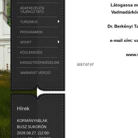
Látogassa me
ADATKEZELÉSI
Vadmadárkórh
TÁJÉKOZTATÓ
TURIZMUS
Dr. Berkényi T
PROGRAMOK
e-mail cím:
SPORT
KÖZLEKEDÉS
www.
KATASZTRÓFAVÉDELEM
2017.07.07
VAKBARÁT VERZIÓ
Hírek
KORMÁNYABLAK
BUSZ SUKORÓN
2026.08.27. (12:00-