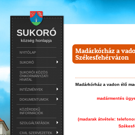
SUKORÓ
község honlapja
Madárkórház a vado
NYITÓLAP
Székesfehérváron
SUKORÓ
SUKORÓI KÖZÖS
ÖNKORMÁNYZATI
HIVATAL
Madárkórház a vadon élő ma
INTÉZMÉNYEK
madármentés ügyel
DOKUMENTUMOK
KÖZÉRDEKŰ
INFORMÁCIÓK
(madarak átvétele: telefono
SZOLGÁLTATÁSOK
Székesf
CIVIL SZERVEZETEK