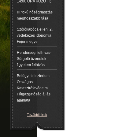
14:00 ÓRA KÖZÖTT)
III. fokú hőségriasztás
meghosszabbítása
Szőlőkabóca elleni 2.
védekezés időpontja
Fejér megye
Rendőrségi felhívás-
Sürgető üzenetek
figyelem felhívás
Belügyminisztérium
Országos
Katasztrófavédelmi
Főigazgatóság állás
ajánlata
További hírek