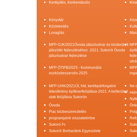
Kertépítés, Kertrendezés
Kine
Könyvtár
Köz
Közlekedés
Kult
Lovaglás
Mas
MFP-OJK/2021Óvoda játszóudvar és közterületi
MFP
játszótér fejlesztéséhez -2021: Sukorói Óvoda
épít
játszóudvar fejlesztése
fejl
utcá
MFP-ÖTIFB/2025 - Kommunális
MFP
eszközbeszerzés-2025
inga
MFP-UHK/2021Út, híd, kerékpárforgalmi
Ne c
létesítmény építése/felújítása-2021: A belterületi
népv
utak felújítása Sukorón
Nyit
Óvoda
Önk
Piac közbeszereztetés
Pol
programjaink visszatekintve
Refo
Sukoró Fc
Suko
Sukorói Borbarátok Egyesülete
Suko