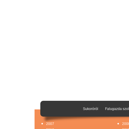
Sukoróról
Falugazda szol
2007
200