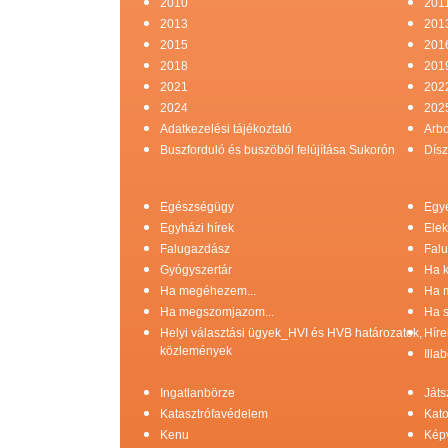
2010
201
2013
201
2015
201
2018
201
2021
202
2024
202
Adatkezelési tájékoztató
Arb
Buszforduló és buszöböl felújítása Sukorón
Dísz
Egészségügy
Egy
Egyházi hírek
Elek
Falugazdász
Falu
Gyógyszertár
Ha k
Ha megéhezem...
Ha 
Ha megszomjazom...
Ha s
Helyi választási ügyek_HVI és HVB határozatok,
Híre
közlemények
Illa
Ingatlanbörze
Játs
Katasztrófavédelem
Kato
Kenu
Képv