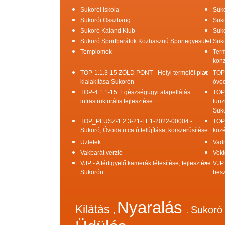
Sukorói Iskola
Suko
Sukorói Összhang
Suko
Sukoró Kaland Klub
Suko
Sukoró Sportbarátok Közhasznú Sportegyesület
Suko
Templomok
Term
konz
TOP-1.1.3-15 ZÖLD PONT - Helyi termelői piac
TOP
kialakítása Sukorón
óvod
TOP-4.1.1-15. Egészségügyi alapellátás
TOP
infrastrukturális fejlesztése
turi
Suk
TOP_PLUSZ-1.2.3-21-FE1-2022-00004 -
TOP
Sukoró, Óvoda utca útfelújítása, korszerűsítése
közé
Üzletek
Vad
Vakbarát verzió
Vekt
VJP - A térfigyelő kamerák létesítése, fejlesztése
VJP 
Sukorón
bes
Nyaralás
Kilátás
Sukor
,
,