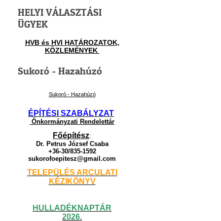
HELYI VÁLASZTÁSI
ÜGYEK
HVB és HVI HATÁROZATOK,
KÖZLEMÉNYEK
Sukoró - Hazahúzó
Sukoró - Hazahúzó
ÉPÍTÉSI SZABÁLYZAT
Önkormányzati Rendelettár
Főépítész
:
Dr. Petrus József Csaba
+36-30/835-1592
sukorofoepitesz@gmail.com
TELEPÜLÉS ARCULATI
KÉZIKÖNYV
HULLADÉKNAPTÁR
2026.