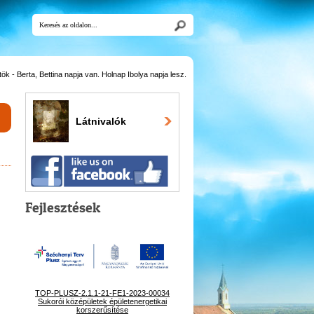
k - Berta, Bettina napja van. Holnap Ibolya napja lesz.
Látnivalók
Fejlesztések
TOP-PLUSZ-2.1.1-21-FE1-2023-00034
Sukorói középületek épületenergetikai
korszerűsítése