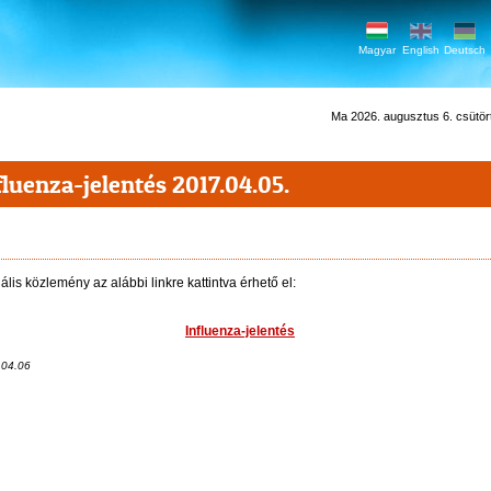
Magyar
English
Deutsch
Ma 2026. augusztus 6. csütörtö
fluenza-jelentés 2017.04.05.
ális közlemény az alábbi linkre kattintva érhető el:
Influenza-jelentés
.04.06