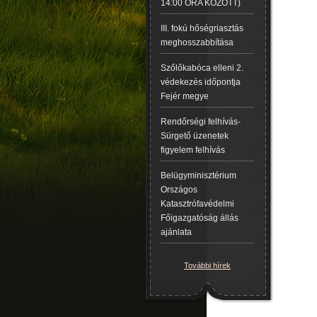
14:00 ÓRA KÖZÖTT)
III. fokú hőségriasztás
meghosszabbítása
Szőlőkabóca elleni 2.
védekezés időpontja
Fejér megye
Rendőrségi felhívás-
Sürgető üzenetek
figyelem felhívás
Belügyminisztérium
Országos
Katasztrófavédelmi
Főigazgatóság állás
ajánlata
További hírek