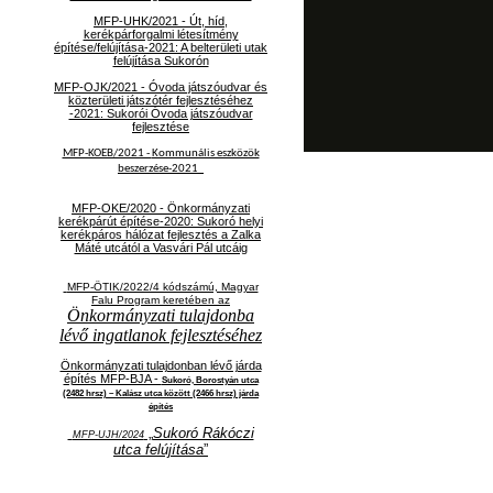
MFP-UHK/2021 - Út, híd,
kerékpárforgalmi létesítmény
építése/felújítása-2021: A belterületi utak
felújítása Sukorón
MFP-OJK/2021 -
Óvoda játszóudvar és
közterületi játszótér fejlesztéséhez
-2021: Sukorói Óvoda játszóudvar
fejlesztése
MFP-KOEB/2021 -
Kommunális eszközök
beszerzése-2021
MFP-OKE/2020 - Önkormányzati
kerékpárút építése-2020: Sukoró helyi
kerékpáros hálózat fejlesztés a Zalka
Máté utcától a Vasvári Pál utcáig
MFP-ÖTIK/2022/4 kódszámú, Magyar
Falu Program keretében az
Önkormányzati tulajdonba
lévő ingatlanok fejlesztéséhez
Önkormányzati tulajdonban lévő járda
építés MFP-BJA -
Sukoró, Borostyán utca
(2482 hrsz) – Kalász utca között (2466 hrsz) járda
építés
„
Sukoró Rákóczi
MFP-UJH/2024
utca felújítása
”