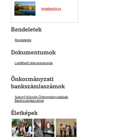
Ingatlanbörze
Rendeletek
Rendeletek
Dokumentumok
Letölthető dokumentumok
Önkormányzati
bankszámlaszámok
Sukoró Község Önkormányzatának
Bankszámlaszám
ai
Életképek