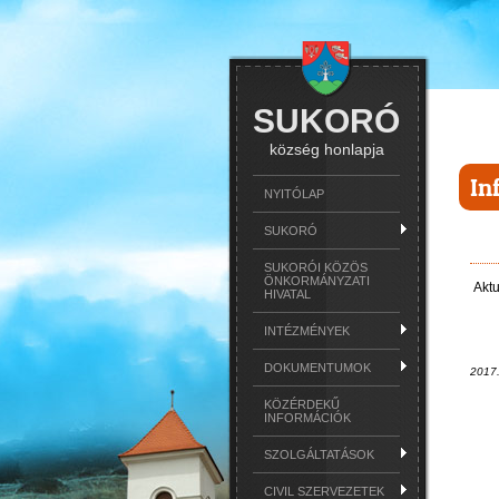
SUKORÓ
község honlapja
In
NYITÓLAP
SUKORÓ
SUKORÓI KÖZÖS
ÖNKORMÁNYZATI
Aktu
HIVATAL
INTÉZMÉNYEK
DOKUMENTUMOK
2017
KÖZÉRDEKŰ
INFORMÁCIÓK
SZOLGÁLTATÁSOK
CIVIL SZERVEZETEK