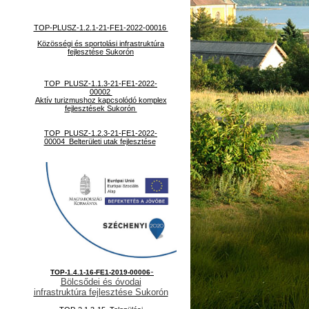
TOP-PLUSZ-1.2.1-21-FE1-2022-00016
Közösségi és sportolási infrastruktúra
fejlesztése Sukorón
TOP_PLUSZ-1.1.3-21-FE1-2022-
00002
Aktív turizmushoz kapcsolódó komplex
fejlesztések Sukorón
TOP_PLUSZ-1.2.3-21-FE1-2022-
00004 Belterületi utak fejlesztése
-
TOP-1.4.1-16-FE1-2019-00006
Bölcsődei és óvodai
infrastruktúra fejlesztése Sukorón