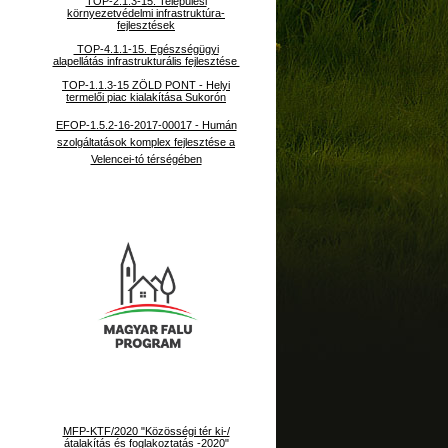
TOP-2.1.3-15. Települési
környezetvédelmi infrastruktúra-
fejlesztések
TOP-4.1.1-15. Egészségügyi
alapellátás infrastrukturális fejlesztése
TOP-1.1.3-15 ZÖLD PONT - Helyi
termelői piac kialakítása Sukorón
EFOP-1.5.2-16-2017-00017 - Humán
szolgáltatások komplex fejlesztése a
Velencei-tó térségében
MFP-KTF/2020 "Közösségi tér ki-/
átalakítás és foglakoztatás -2020"