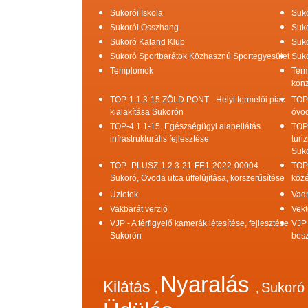
Sukorói Iskola
Suko
Sukorói Összhang
Suko
Sukoró Kaland Klub
Suko
Sukoró Sportbarátok Közhasznú Sportegyesület
Suko
Templomok
Term
konz
TOP-1.1.3-15 ZÖLD PONT - Helyi termelői piac
TOP
kialakítása Sukorón
óvod
TOP-4.1.1-15. Egészségügyi alapellátás
TOP
infrastrukturális fejlesztése
turi
Suk
TOP_PLUSZ-1.2.3-21-FE1-2022-00004 -
TOP
Sukoró, Óvoda utca útfelújítása, korszerűsítése
közé
Üzletek
Vad
Vakbarát verzió
Vekt
VJP - A térfigyelő kamerák létesítése, fejlesztése
VJP 
Sukorón
bes
Nyaralás
Kilátás
Sukor
,
,