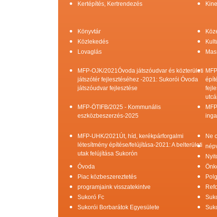
Kertépítés, Kertrendezés
Kine
Könyvtár
Köz
Közlekedés
Kult
Lovaglás
Mas
MFP-OJK/2021Óvoda játszóudvar és közterületi
MFP
játszótér fejlesztéséhez -2021: Sukorói Óvoda
épít
játszóudvar fejlesztése
fejl
utcá
MFP-ÖTIFB/2025 - Kommunális
MFP
eszközbeszerzés-2025
inga
MFP-UHK/2021Út, híd, kerékpárforgalmi
Ne c
létesítmény építése/felújítása-2021: A belterületi
népv
utak felújítása Sukorón
Nyit
Óvoda
Önk
Piac közbeszereztetés
Pol
programjaink visszatekintve
Refo
Sukoró Fc
Suko
Sukorói Borbarátok Egyesülete
Suko