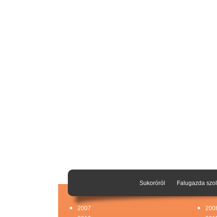
Sukoróról
Falugazda szol
2007
200