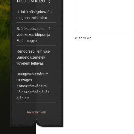
14:00 ÓRA KÖZÖTT)
III. fokú hőségriasztás
meghosszabbítása
Szőlőkabóca elleni 2.
védekezés időpontja
2017.04.07
Fejér megye
Rendőrségi felhívás-
Sürgető üzenetek
figyelem felhívás
Belügyminisztérium
Országos
Katasztrófavédelmi
Főigazgatóság állás
ajánlata
További hírek