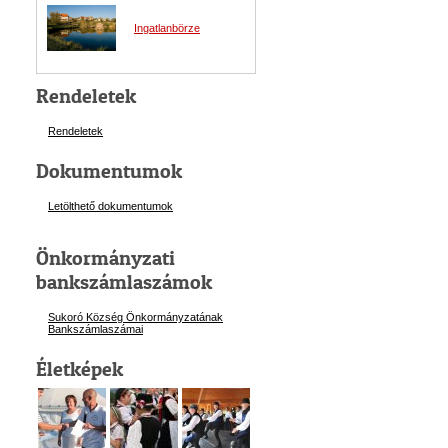
Ingatlanbörze
Rendeletek
Rendeletek
Dokumentumok
Letölthető dokumentumok
Önkormányzati
bankszámlaszámok
Sukoró Község Önkormányzatának
Bankszámlaszám
ai
Életképek