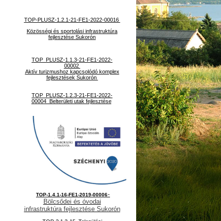
TOP-PLUSZ-1.2.1-21-FE1-2022-00016
Közösségi és sportolási infrastruktúra
fejlesztése Sukorón
TOP_PLUSZ-1.1.3-21-FE1-2022-
00002
Aktív turizmushoz kapcsolódó komplex
fejlesztések Sukorón
TOP_PLUSZ-1.2.3-21-FE1-2022-
00004 Belterületi utak fejlesztése
-
TOP-1.4.1-16-FE1-2019-00006
Bölcsődei és óvodai
infrastruktúra fejlesztése Sukorón