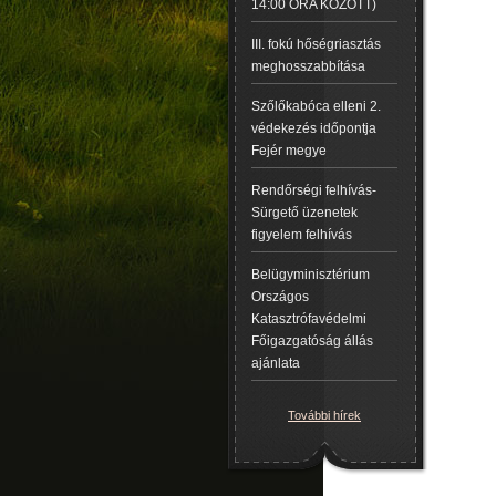
14:00 ÓRA KÖZÖTT)
III. fokú hőségriasztás
meghosszabbítása
Szőlőkabóca elleni 2.
védekezés időpontja
Fejér megye
Rendőrségi felhívás-
Sürgető üzenetek
figyelem felhívás
Belügyminisztérium
Országos
Katasztrófavédelmi
Főigazgatóság állás
ajánlata
További hírek