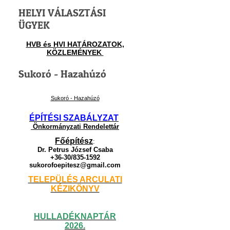
HELYI VÁLASZTÁSI
ÜGYEK
HVB és HVI HATÁROZATOK,
KÖZLEMÉNYEK
Sukoró - Hazahúzó
Sukoró - Hazahúzó
ÉPÍTÉSI SZABÁLYZAT
Önkormányzati Rendelettár
Főépítész
:
Dr. Petrus József Csaba
+36-30/835-1592
sukorofoepitesz@gmail.com
TELEPÜLÉS ARCULATI
KÉZIKÖNYV
HULLADÉKNAPTÁR
2026.