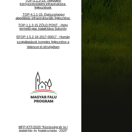
TOP-2.1.3-15. Települési
környezetvédelmi infrastruktúra-
fejlesztések
TOP-4.1.1-15. Egészségügyi
alapellátás infrastrukturális fejlesztése
TOP-1.1.3-15 ZÖLD PONT - Helyi
termelői piac kialakítása Sukorón
EFOP-1.5.2-16-2017-00017 - Humán
szolgáltatások komplex fejlesztése a
Velencei-tó térségében
MFP-KTF/2020 "Közösségi tér ki-/
átalakítás és foglakoztatás -2020"