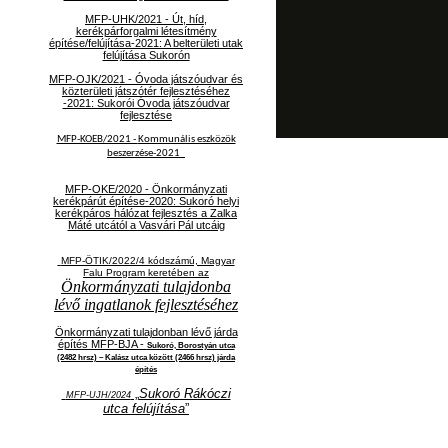
MFP-UHK/2021 - Út, híd,
kerékpárforgalmi létesítmény
építése/felújítása-2021: A belterületi utak
felújítása Sukorón
MFP-OJK/2021 -
Óvoda játszóudvar és
közterületi játszótér fejlesztéséhez
-2021: Sukorói Óvoda játszóudvar
fejlesztése
MFP-KOEB/2021 -
Kommunális eszközök
beszerzése-2021
MFP-OKE/2020 - Önkormányzati
kerékpárút építése-2020: Sukoró helyi
kerékpáros hálózat fejlesztés a Zalka
Máté utcától a Vasvári Pál utcáig
MFP-ÖTIK/2022/4 kódszámú, Magyar
Falu Program keretében az
Önkormányzati tulajdonba
lévő ingatlanok fejlesztéséhez
Önkormányzati tulajdonban lévő járda
építés MFP-BJA -
Sukoró, Borostyán utca
(2482 hrsz) – Kalász utca között (2466 hrsz) járda
építés
„
Sukoró Rákóczi
MFP-UJH/2024
utca felújítása
”