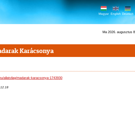
Magyar
English
Deutsch
Ma 2026. augusztus 8.
darak Karácsonya
.hu/allatvilag/madarak-karacsonya-1743930
.12.18