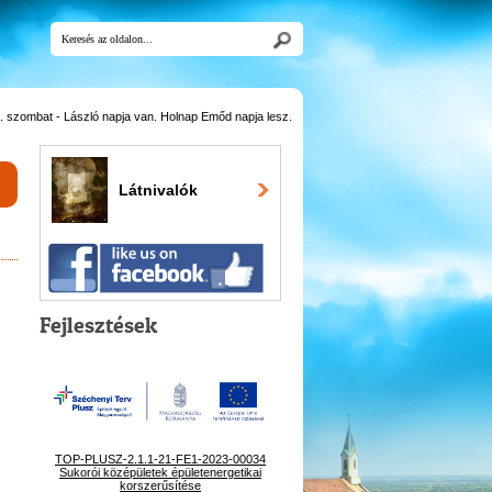
 szombat - László napja van. Holnap Emőd napja lesz.
Látnivalók
Fejlesztések
TOP-PLUSZ-2.1.1-21-FE1-2023-00034
Sukorói középületek épületenergetikai
korszerűsítése