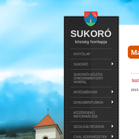
SUKORÓ
község honlapja
Ma
NYITÓLAP
SUKORÓ
SUKORÓI KÖZÖS
ÖNKORMÁNYZATI
feol
HIVATAL
2015
INTÉZMÉNYEK
DOKUMENTUMOK
KÖZÉRDEKŰ
INFORMÁCIÓK
SZOLGÁLTATÁSOK
CIVIL SZERVEZETEK