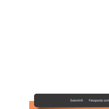
Sukoróról
Falugazda szol