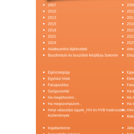
2007
200
2010
201
2013
201
2015
201
2018
201
2021
202
2024
202
Adatkezelési tájékoztató
Arb
Buszforduló és buszöböl felújítása Sukorón
Dísz
Egészségügy
Egy
Egyházi hírek
Elek
Falugazdász
Falu
Gyógyszertár
Ha k
Ha megéhezem...
Ha 
Ha megszomjazom...
Ha s
Helyi választási ügyek_HVI és HVB határozatok,
Híre
közlemények
Illa
Ingatlanbörze
Játs