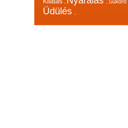
Nyaralás
Kilátás
Sukor
,
,
Üdülés
,