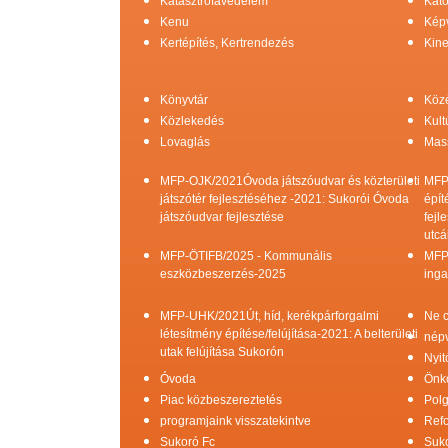
Katasztrófavédelem
Kato
Kenu
Képv
Kertépítés, Kertrendezés
Kine
Könyvtár
Köz
Közlekedés
Kult
Lovaglás
Mas
MFP-OJK/2021Óvoda játszóudvar és közterületi
MFP
játszótér fejlesztéséhez -2021: Sukorói Óvoda
épít
játszóudvar fejlesztése
fejl
utcá
MFP-ÖTIFB/2025 - Kommunális
MFP
eszközbeszerzés-2025
inga
MFP-UHK/2021Út, híd, kerékpárforgalmi
Ne c
létesítmény építése/felújítása-2021: A belterületi
népv
utak felújítása Sukorón
Nyit
Óvoda
Önk
Piac közbeszereztetés
Pol
programjaink visszatekintve
Refo
Sukoró Fc
Suko