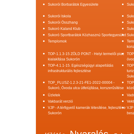
Sukorói Borbarátok Egyesülete
Suko
Sukorói Iskola
Suko
Sukorói Összhang
Suko
Sukoró Kaland Klub
Suko
Sukoró Sportbarátok Közhasznú Sportegyesület
Suko
Templomok
Term
konz
TOP-1.1.3-15 ZÖLD PONT - Helyi termelői piac
TOP
kialakítása Sukorón
óvod
TOP-4.1.1-15. Egészségügyi alapellátás
TOP
infrastrukturális fejlesztése
turi
Suk
TOP_PLUSZ-1.2.3-21-FE1-2022-00004 -
TOP
Sukoró, Óvoda utca útfelújítása, korszerűsítése
közé
Üzletek
Vad
Vakbarát verzió
Vekt
VJP - A térfigyelő kamerák létesítése, fejlesztése
VJP 
Sukorón
bes