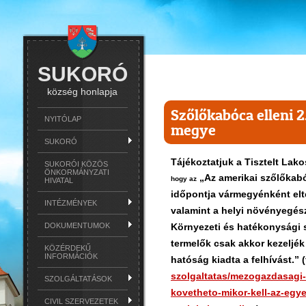
SUKORÓ
község honlapja
Szőlőkabóca elleni 2
NYITÓLAP
megye
SUKORÓ
Tájékoztatjuk a Tisztelt Lak
SUKORÓI KÖZÖS
ÖNKORMÁNYZATI
„Az amerikai szőlőkab
hogy az
HIVATAL
időpontja vármegyénként elté
INTÉZMÉNYEK
valamint a helyi növényegész
Környezeti és hatékonysági 
DOKUMENTUMOK
termelők csak akkor kezeljék
KÖZÉRDEKŰ
INFORMÁCIÓK
hatóság kiadta a felhívást.” 
szolgaltatas/mezogazdasagi-
SZOLGÁLTATÁSOK
kovetheto-mikor-kell-az-egy
CIVIL SZERVEZETEK