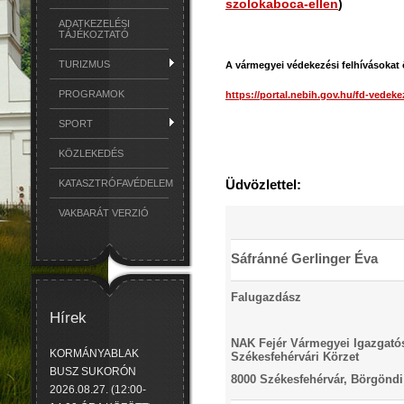
szolokaboca-ellen
)
ADATKEZELÉSI
TÁJÉKOZTATÓ
TURIZMUS
A vármegyei védekezési felhívásokat 
PROGRAMOK
https://portal.nebih.gov.hu/fd-vedeke
SPORT
KÖZLEKEDÉS
Üdvözlettel:
KATASZTRÓFAVÉDELEM
VAKBARÁT VERZIÓ
Sáfránné Gerlinger Éva
Falugazdász
Hírek
NAK Fejér Vármegyei Igazgató
KORMÁNYABLAK
Székesfehérvári Körzet
BUSZ SUKORÓN
8000 Székesfehérvár, Börgöndi 
2026.08.27. (12:00-