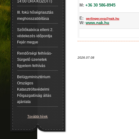
14:00 ÓRA KÖZÖTT)
M:
+36 30 586-8945
III. fokú hőségriasztás
E:
meghosszabbítása
gerlinger.eva@nak.hu
W:
www.nak.hu
Szőlőkabóca elleni 2.
védekezés időpontja
Fejér megye
Rendőrségi felhívás-
2026.07.08
Sürgető üzenetek
figyelem felhívás
Belügyminisztérium
Országos
Katasztrófavédelmi
Főigazgatóság állás
ajánlata
További hírek