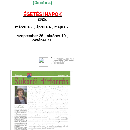
(Depónia)
ÉGETÉSI NAPOK
2026.
március 7., április 4., május 2.
szeptember 26., október 10.,
október 31.
o
(koponyeg.hu)
,
(aktuális)