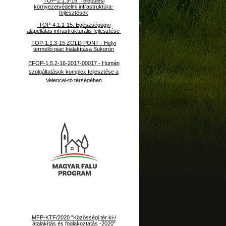
TOP-2.1.3-15. Települési
környezetvédelmi infrastruktúra-
fejlesztések
TOP-4.1.1-15. Egészségügyi
alapellátás infrastrukturális fejlesztése
TOP-1.1.3-15 ZÖLD PONT - Helyi
termelői piac kialakítása Sukorón
EFOP-1.5.2-16-2017-00017 - Humán
szolgáltatások komplex fejlesztése a
Velencei-tó térségében
MFP-KTF/2020 "Közösségi tér ki-/
átalakítás és foglakoztatás -2020"