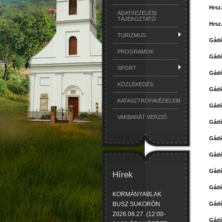
Hrsz
ADATKEZELÉSI
TÁJÉKOZTATÓ
Hrsz
TURIZMUS
Gádé
PROGRAMOK
Gádé
SPORT
Gádé
KÖZLEKEDÉS
Gádé
KATASZTRÓFAVÉDELEM
Gádé
VAKBARÁT VERZIÓ
Gádé
Gádé
Gádé
Gádé
Hírek
Gádé
KORMÁNYABLAK
Gádé
BUSZ SUKORÓN
2026.08.27. (12:00-
Gádé