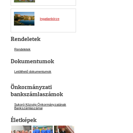
Ingatlanbörze
Rendeletek
Rendeletek
Dokumentumok
Letölthető dokumentumok
Önkormányzati
bankszámlaszámok
Sukoró Község Önkormányzatának
Bankszámlaszám
ai
Életképek