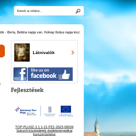
k - Berta, Bettina napja van. Holnap Ibolya napja lesz.
Látnivalók
t
Fejlesztések
TOP-PLUSZ-2.1.1-21-FE1-2023-00034
Sukorói középületek épületenergetikai
korszerűsítése