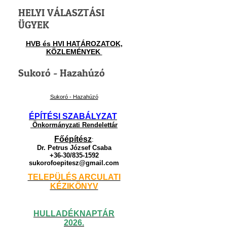
HELYI VÁLASZTÁSI
ÜGYEK
HVB és HVI HATÁROZATOK,
KÖZLEMÉNYEK
Sukoró - Hazahúzó
Sukoró - Hazahúzó
ÉPÍTÉSI SZABÁLYZAT
Önkormányzati Rendelettár
Főépítész
:
Dr. Petrus József Csaba
+36-30/835-1592
sukorofoepitesz@gmail.com
TELEPÜLÉS ARCULATI
KÉZIKÖNYV
HULLADÉKNAPTÁR
2026.