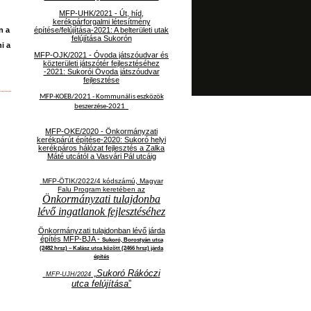
MFP-UHK/2021 - Út, híd,
kerékpárforgalmi létesítmény
n a
építése/felújítása-2021: A belterületi utak
felújítása Sukorón
i a
MFP-OJK/2021 -
Óvoda játszóudvar és
közterületi játszótér fejlesztéséhez
-2021: Sukorói Óvoda játszóudvar
fejlesztése
MFP-KOEB/2021 -
Kommunális eszközök
beszerzése-2021
MFP-OKE/2020 - Önkormányzati
kerékpárút építése-2020: Sukoró helyi
kerékpáros hálózat fejlesztés a Zalka
Máté utcától a Vasvári Pál utcáig
MFP-ÖTIK/2022/4 kódszámú, Magyar
Falu Program keretében az
Önkormányzati tulajdonba
lévő ingatlanok fejlesztéséhez
Önkormányzati tulajdonban lévő járda
építés MFP-BJA -
Sukoró, Borostyán utca
(2482 hrsz) – Kalász utca között (2466 hrsz) járda
építés
„
Sukoró Rákóczi
MFP-UJH/2024
utca felújítása
”