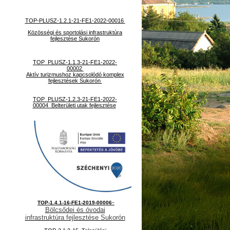
TOP-PLUSZ-1.2.1-21-FE1-2022-00016
Közösségi és sportolási infrastruktúra
fejlesztése Sukorón
TOP_PLUSZ-1.1.3-21-FE1-2022-
00002
Aktív turizmushoz kapcsolódó komplex
fejlesztések Sukorón
TOP_PLUSZ-1.2.3-21-FE1-2022-
00004 Belterületi utak fejlesztése
-
TOP-1.4.1-16-FE1-2019-00006
Bölcsődei és óvodai
infrastruktúra fejlesztése Sukorón