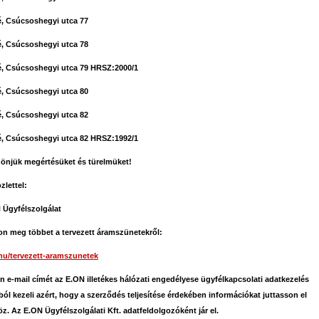
, Csúcsoshegyi utca 77
, Csúcsoshegyi utca 78
, Csúcsoshegyi utca 79 HRSZ:2000/1
, Csúcsoshegyi utca 80
, Csúcsoshegyi utca 82
, Csúcsoshegyi utca 82 HRSZ:1992/1
önjük megértésüket és türelmüket!
zlettel:
 Ügyfélszolgálat
on meg többet a tervezett áramszünetekről:
hu/tervezett-aramszunetek
n e-mail címét az E.ON illetékes hálózati engedélyese ügyfélkapcsolati adatkezelés
ból kezeli azért, hogy a szerződés teljesítése érdekében információkat juttasson el
z. Az E.ON Ügyfélszolgálati Kft. adatfeldolgozóként jár el.