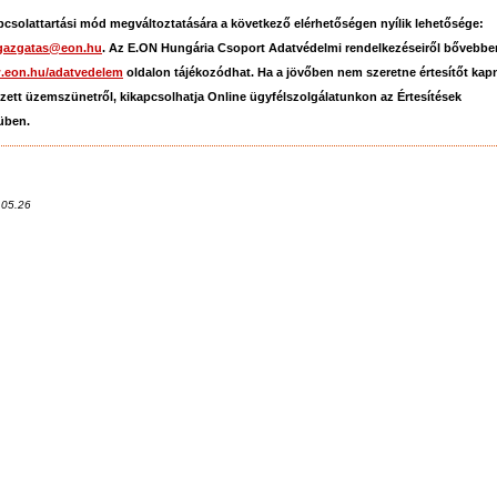
pcsolattartási mód megváltoztatására a következő elérhetőségen nyílik lehetősége:
gazgatas@eon.hu
. Az E.ON Hungária Csoport Adatvédelmi rendelkezéseiről bővebbe
eon.hu/adatvedelem
oldalon tájékozódhat. Ha a jövőben nem szeretne értesítőt kapn
ezett üzemszünetről, kikapcsolhatja Online ügyfélszolgálatunkon az Értesítések
üben.
.05.26