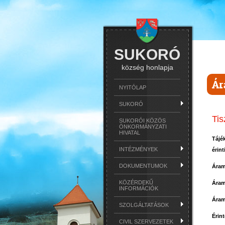
SUKORÓ
község honlapja
Ár
NYITÓLAP
SUKORÓ
Tis
SUKORÓI KÖZÖS
ÖNKORMÁNYZATI
HIVATAL
Tájé
INTÉZMÉNYEK
érint
DOKUMENTUMOK
Áram
KÖZÉRDEKŰ
Áram
INFORMÁCIÓK
Áram
SZOLGÁLTATÁSOK
Érint
CIVIL SZERVEZETEK