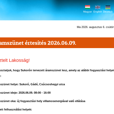
Magyar
English
Deutsch
Ma 2026. augusztus 6. csütörtö
amszünet értesítés 2026.06.09.
ztelt Lakosság!
koztatjuk, hogy Sukorón tervezett áramszünet lesz, amely az alábbi fogyasztási helye
i:
szünet helye: Sukoró, Gádé, Csúcsoshegyi utca
szünet ideje: 2026.06.09. 08:00 - 16:00
szünet oka: új fogyasztási hely villamosenergiával való ellátása
ett felhasználási helyek: