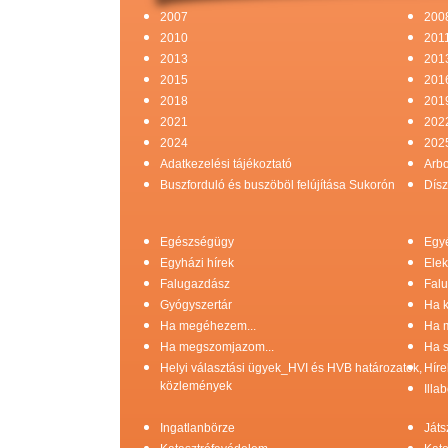
2007
200
2010
201
2013
201
2015
201
2018
201
2021
202
2024
202
Adatkezelési tájékoztató
Arb
Buszforduló és buszöböl felújítása Sukorón
Dísz
Egészségügy
Egy
Egyházi hírek
Elek
Falugazdász
Falu
Gyógyszertár
Ha k
Ha megéhezem...
Ha 
Ha megszomjazom...
Ha s
Helyi választási ügyek_HVI és HVB határozatok,
Híre
közlemények
Illa
Ingatlanbörze
Játs