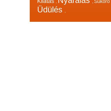
Nyaralás
Kilátás
Sukor
,
,
Üdülés
,