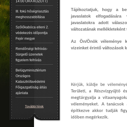
14:00 ÓRA KÖZÖTT)
Tájékoztatjuk, hogy a be
III. fokú hőségriasztás
javaslatok elfogadására
meghosszabbítása
javaslatokra adott válas
Szőlőkabóca elleni 2.
változatának mellékleteként
védekezés időpontja
Fejér megye
Az Ön/Önök véleménye k
vizeinket érintő változások 
Rendőrségi felhívás-
Sürgető üzenetek
figyelem felhívás
Belügyminisztérium
Országos
Katasztrófavédelmi
Kérjük, küldje be véleményé
Főigazgatóság állás
Területi, a Részvízgyűjtő 
ajánlata
megtárgyalja a vitaanyagok
véleményeket. A tanácsok ál
További hírek
építkezve akkor tudják fi
időben megérkezik.