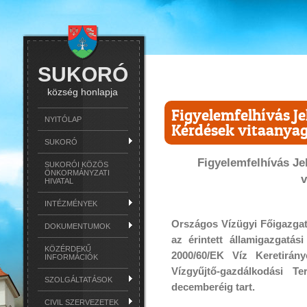
SUKORÓ
község honlapja
Figyelemfelhívás J
NYITÓLAP
Kérdések vitaanya
SUKORÓ
Figyelemfelhívás Je
SUKORÓI KÖZÖS
ÖNKORMÁNYZATI
HIVATAL
INTÉZMÉNYEK
Országos Vízügyi Főigazgató
DOKUMENTUMOK
az érintett államigazgatás
KÖZÉRDEKŰ
2000/60/EK Víz Keretirány
INFORMÁCIÓK
Vízgyűjtő-gazdálkodási 
SZOLGÁLTATÁSOK
decemberéig tart.
CIVIL SZERVEZETEK