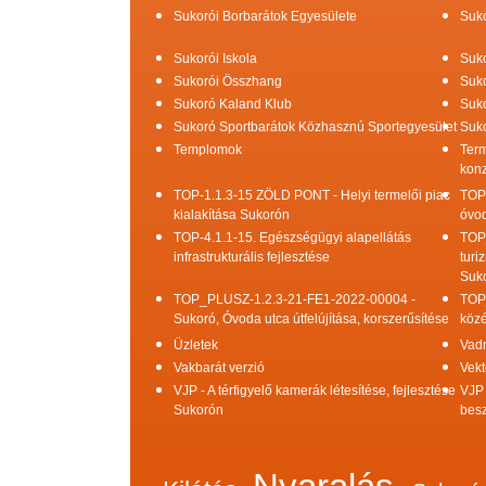
Sukorói Borbarátok Egyesülete
Suko
Sukorói Iskola
Suko
Sukorói Összhang
Suko
Sukoró Kaland Klub
Suko
Sukoró Sportbarátok Közhasznú Sportegyesület
Suko
Templomok
Term
konz
TOP-1.1.3-15 ZÖLD PONT - Helyi termelői piac
TOP
kialakítása Sukorón
óvod
TOP-4.1.1-15. Egészségügyi alapellátás
TOP
infrastrukturális fejlesztése
turi
Suk
TOP_PLUSZ-1.2.3-21-FE1-2022-00004 -
TOP
Sukoró, Óvoda utca útfelújítása, korszerűsítése
közé
Üzletek
Vad
Vakbarát verzió
Vekt
VJP - A térfigyelő kamerák létesítése, fejlesztése
VJP 
Sukorón
bes