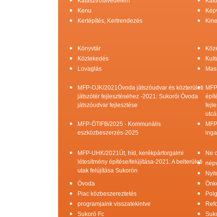
Katasztrófavédelem
Kato
Kenu
Képv
Kertépítés, Kertrendezés
Kine
Könyvtár
Köz
Közlekedés
Kult
Lovaglás
Mas
MFP-OJK/2021Óvoda játszóudvar és közterületi
MFP
játszótér fejlesztéséhez -2021: Sukorói Óvoda
épít
játszóudvar fejlesztése
fejl
utcá
MFP-ÖTIFB/2025 - Kommunális
MFP
eszközbeszerzés-2025
inga
MFP-UHK/2021Út, híd, kerékpárforgalmi
Ne c
létesítmény építése/felújítása-2021: A belterületi
népv
utak felújítása Sukorón
Nyit
Óvoda
Önk
Piac közbeszereztetés
Pol
programjaink visszatekintve
Refo
Sukoró Fc
Suko