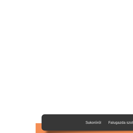
Sukoróról
Falugazda szol