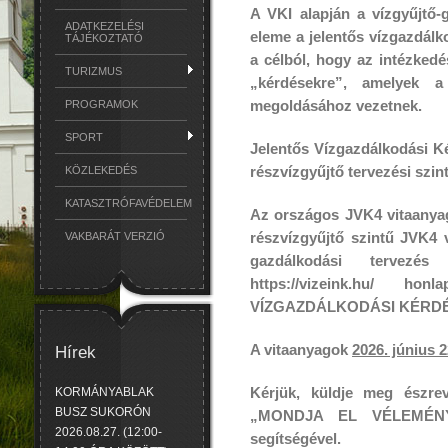
A VKI alapján a vízgyűjtő-
ADATKEZELÉSI
eleme a jelentős vízgazdálk
TÁJÉKOZTATÓ
a célból, hogy az intézkedé
TURIZMUS
„kérdésekre”, amelyek a
megoldásához vezetnek.
PROGRAMOK
SPORT
Jelentős Vízgazdálkodási K
részvízgyűjtő tervezési szin
KÖZLEKEDÉS
KATASZTRÓFAVÉDELEM
Az
országos
JVK4 vitaanyag
részvízgyűjtő
szintű JVK4 vi
VAKBARÁT VERZIÓ
gazdálkodási tervez
https://vizeink.hu/ ho
VÍZGAZDÁLKODÁSI KÉRD
A vitaanyagok
2026. június 2
Hírek
Kérjük, küldje meg észre
KORMÁNYABLAK
BUSZ SUKORÓN
„MONDJA EL VÉLEMÉN
2026.08.27. (12:00-
segítségével.