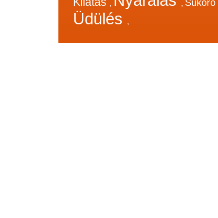
Nyaralás
Kilátás
Sukor
,
,
Üdülés
,