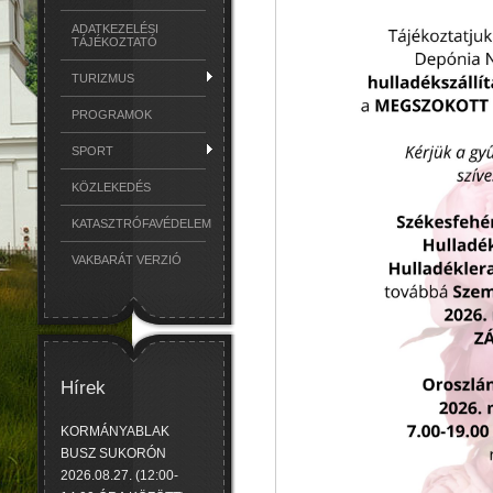
ADATKEZELÉSI
TÁJÉKOZTATÓ
TURIZMUS
PROGRAMOK
SPORT
KÖZLEKEDÉS
KATASZTRÓFAVÉDELEM
VAKBARÁT VERZIÓ
Hírek
KORMÁNYABLAK
BUSZ SUKORÓN
2026.08.27. (12:00-