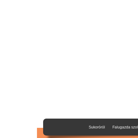
Sukoróról
Falugazda szol