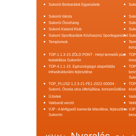
Sukorói Borbarátok Egyesülete
Suko
Sukorói Iskola
Suko
Sukorói Összhang
Suko
Sukoró Kaland Klub
Suko
Sukoró Sportbarátok Közhasznú Sportegyesület
Suko
Templomok
Term
konz
TOP-1.1.3-15 ZÖLD PONT - Helyi termelői piac
TOP
kialakítása Sukorón
óvod
TOP-4.1.1-15. Egészségügyi alapellátás
TOP
infrastrukturális fejlesztése
turi
Suk
TOP_PLUSZ-1.2.3-21-FE1-2022-00004 -
TOP
Sukoró, Óvoda utca útfelújítása, korszerűsítése
közé
Üzletek
Vad
Vakbarát verzió
Vekt
VJP - A térfigyelő kamerák létesítése, fejlesztése
VJP 
Sukorón
bes