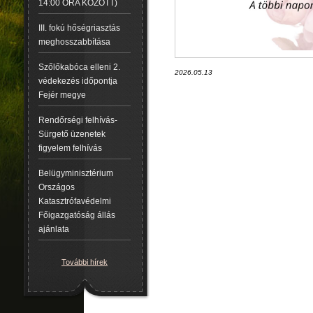
14:00 ÓRA KÖZÖTT)
III. fokú hőségriasztás
meghosszabbítása
Szőlőkabóca elleni 2.
2026.05.13
védekezés időpontja
Fejér megye
Rendőrségi felhívás-
Sürgető üzenetek
figyelem felhívás
Belügyminisztérium
Országos
Katasztrófavédelmi
Főigazgatóság állás
ajánlata
További hírek