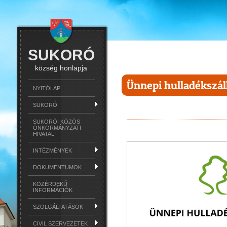
SUKORÓ
község honlapja
Ünnepi hulladékszál
NYITÓLAP
SUKORÓ
SUKORÓI KÖZÖS
ÖNKORMÁNYZATI
HIVATAL
INTÉZMÉNYEK
DOKUMENTUMOK
KÖZÉRDEKŰ
INFORMÁCIÓK
SZOLGÁLTATÁSOK
CIVIL SZERVEZETEK