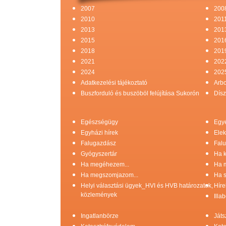
2007
200
2010
201
2013
201
2015
201
2018
201
2021
202
2024
202
Adatkezelési tájékoztató
Arb
Buszforduló és buszöböl felújítása Sukorón
Dísz
Egészségügy
Egy
Egyházi hírek
Elek
Falugazdász
Falu
Gyógyszertár
Ha k
Ha megéhezem...
Ha 
Ha megszomjazom...
Ha s
Helyi választási ügyek_HVI és HVB határozatok,
Híre
közlemények
Illa
Ingatlanbörze
Játs