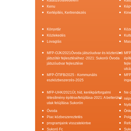
Katasztrófavédelem
Kato
Kenu
Képv
Kertépítés, Kertrendezés
Kine
Könyvtár
Köz
Közlekedés
Kult
Lovaglás
Mas
MFP-OJK/2021Óvoda játszóudvar és közterületi
MFP
játszótér fejlesztéséhez -2021: Sukorói Óvoda
épít
játszóudvar fejlesztése
fejl
utcá
MFP-ÖTIFB/2025 - Kommunális
MFP
eszközbeszerzés-2025
inga
MFP-UHK/2021Út, híd, kerékpárforgalmi
Ne c
létesítmény építése/felújítása-2021: A belterületi
népv
utak felújítása Sukorón
Nyit
Óvoda
Önk
Piac közbeszereztetés
Pol
programjaink visszatekintve
Refo
Sukoró Fc
Suko