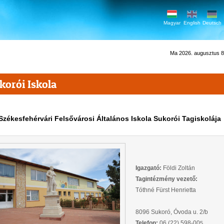
Magyar
English
Deutsch
Ma 2026. augusztus 8.
korói Iskola
Székesfehérvári Felsővárosi Általános Iskola Sukorói Tagiskolája
Igazgató:
Földi Zoltán
Tagintézmény vezető:
Tóthné Fürst Henrietta
8096 Sukoró, Óvoda u. 2/b
Telefon:
06 (22) 598-00
5