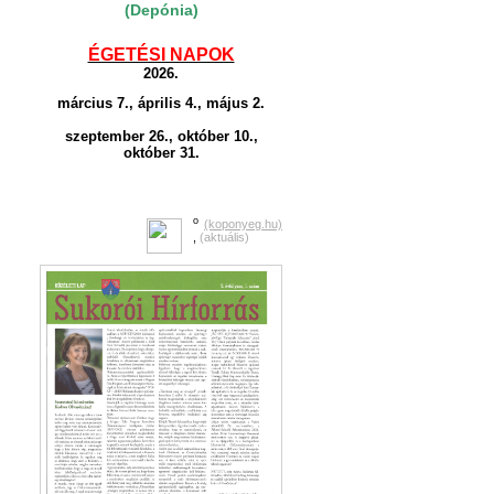
(Depónia)
ÉGETÉSI NAPOK
2026.
március 7., április 4., május 2.
szeptember 26., október 10.,
október 31.
o
(koponyeg.hu)
,
(aktuális)