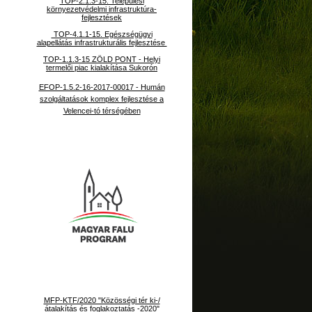
TOP-2.1.3-15. Települési
környezetvédelmi infrastruktúra-
fejlesztések
TOP-4.1.1-15. Egészségügyi
alapellátás infrastrukturális fejlesztése
TOP-1.1.3-15 ZÖLD PONT - Helyi
termelői piac kialakítása Sukorón
EFOP-1.5.2-16-2017-00017 - Humán
szolgáltatások komplex fejlesztése a
Velencei-tó térségében
MFP-KTF/2020 "Közösségi tér ki-/
átalakítás és foglakoztatás -2020"