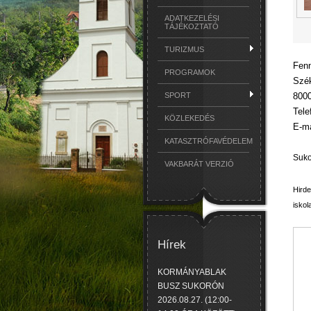
ADATKEZELÉSI
TÁJÉKOZTATÓ
TURIZMUS
Fenn
PROGRAMOK
Szék
8000
SPORT
Tele
KÖZLEKEDÉS
E-ma
KATASZTRÓFAVÉDELEM
Suko
VAKBARÁT VERZIÓ
Hirde
iskol
Hírek
KORMÁNYABLAK
BUSZ SUKORÓN
2026.08.27. (12:00-