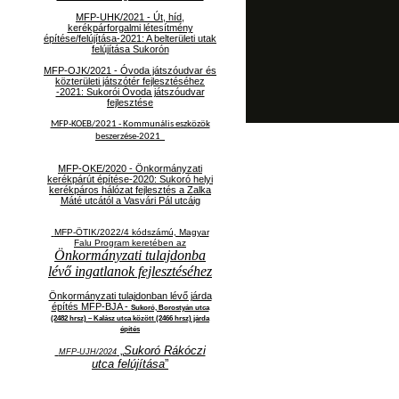
MFP-UHK/2021 - Út, híd,
kerékpárforgalmi létesítmény
építése/felújítása-2021: A belterületi utak
felújítása Sukorón
MFP-OJK/2021 -
Óvoda játszóudvar és
közterületi játszótér fejlesztéséhez
-2021: Sukorói Óvoda játszóudvar
fejlesztése
MFP-KOEB/2021 -
Kommunális eszközök
beszerzése-2021
MFP-OKE/2020 - Önkormányzati
kerékpárút építése-2020: Sukoró helyi
kerékpáros hálózat fejlesztés a Zalka
Máté utcától a Vasvári Pál utcáig
MFP-ÖTIK/2022/4 kódszámú, Magyar
Falu Program keretében az
Önkormányzati tulajdonba
lévő ingatlanok fejlesztéséhez
Önkormányzati tulajdonban lévő járda
építés MFP-BJA -
Sukoró, Borostyán utca
(2482 hrsz) – Kalász utca között (2466 hrsz) járda
építés
„
Sukoró Rákóczi
MFP-UJH/2024
utca felújítása
”