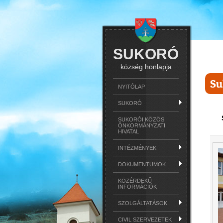
SUKORÓ
község honlapja
Su
NYITÓLAP
SUKORÓ
SUKORÓI KÖZÖS
ÖNKORMÁNYZATI
HIVATAL
INTÉZMÉNYEK
DOKUMENTUMOK
KÖZÉRDEKŰ
INFORMÁCIÓK
SZOLGÁLTATÁSOK
CIVIL SZERVEZETEK