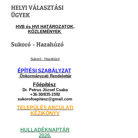
HELYI VÁLASZTÁSI
ÜGYEK
HVB és HVI HATÁROZATOK,
KÖZLEMÉNYEK
Sukoró - Hazahúzó
Sukoró - Hazahúzó
ÉPÍTÉSI SZABÁLYZAT
Önkormányzati Rendelettár
Főépítész
:
Dr. Petrus József Csaba
+36-30/835-1592
sukorofoepitesz@gmail.com
TELEPÜLÉS ARCULATI
KÉZIKÖNYV
HULLADÉKNAPTÁR
2026.