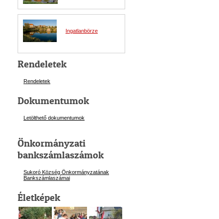
Ingatlanbörze
Rendeletek
Rendeletek
Dokumentumok
Letölthető dokumentumok
Önkormányzati
bankszámlaszámok
Sukoró Község Önkormányzatának
Bankszámlaszám
ai
Életképek