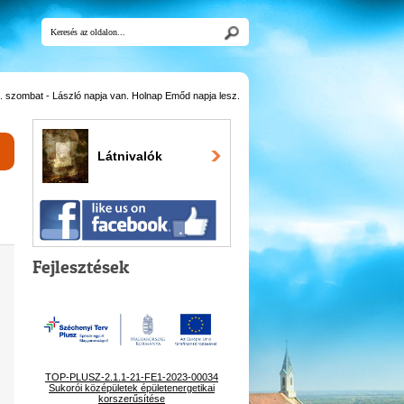
 szombat - László napja van. Holnap Emőd napja lesz.
Látnivalók
Fejlesztések
TOP-PLUSZ-2.1.1-21-FE1-2023-00034
Sukorói középületek épületenergetikai
korszerűsítése