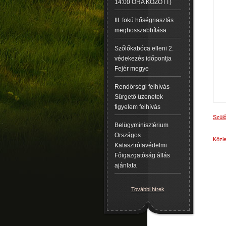
14:00 ÓRA KÖZÖTT)
III. fokú hőségriasztás
meghosszabbítása
Szőlőkabóca elleni 2.
védekezés időpontja
Fejér megye
Rendőrségi felhívás-
Sürgető üzenetek
figyelem felhívás
Szülő
Belügyminisztérium
Országos
Közle
Katasztrófavédelmi
Főigazgatóság állás
ajánlata
További hírek