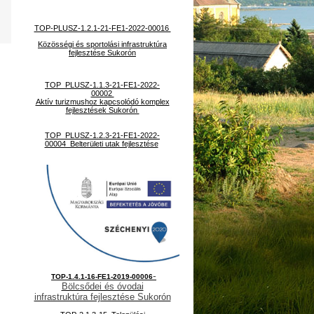
TOP-PLUSZ-1.2.1-21-FE1-2022-00016
Közösségi és sportolási infrastruktúra
fejlesztése Sukorón
TOP_PLUSZ-1.1.3-21-FE1-2022-
00002
Aktív turizmushoz kapcsolódó komplex
fejlesztések Sukorón
TOP_PLUSZ-1.2.3-21-FE1-2022-
00004 Belterületi utak fejlesztése
-
TOP-1.4.1-16-FE1-2019-00006
Bölcsődei és óvodai
infrastruktúra fejlesztése Sukorón