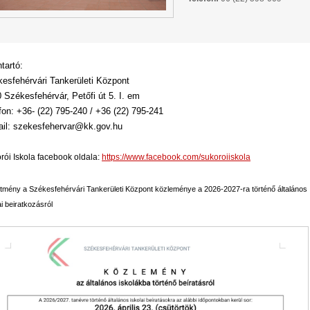
tartó:
esfehérvári Tankerületi Központ
 Székesfehérvár, Petőfi út 5. I. em
fon: +36- (22) 795-240 / +36 (22) 795-241
il: szekesfehervar@kk.gov.hu
rói Iskola facebook oldala:
https://www.facebook.com/sukoroiiskola
tmény a Székesfehérvári Tankerületi Központ közleménye a 2026-2027-ra történő általános
ai beiratkozásról