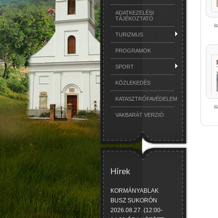
ADATKEZELÉSI
TÁJÉKOZTATÓ
i
TURIZMUS
PROGRAMOK
SPORT
KÖZLEKEDÉS
KATASZTRÓFAVÉDELEM
i
VAKBARÁT VERZIÓ
Hírek
KORMÁNYABLAK
BUSZ SUKORÓN
2026.08.27. (12:00-