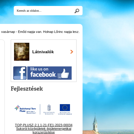
 vasárnap - Emőd napja van. Holnap Lőrinc napja lesz.
Látnivalók
Fejlesztések
TOP-PLUSZ-2.1.1-21-FE1-2023-00034
Sukorói középületek épületenergetikai
korszerűsítése