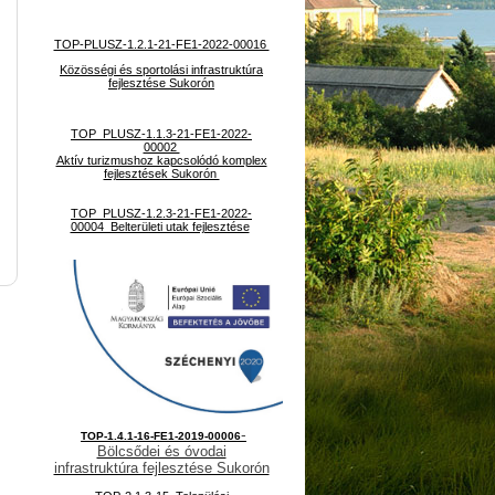
TOP-PLUSZ-1.2.1-21-FE1-2022-00016
Közösségi és sportolási infrastruktúra
fejlesztése Sukorón
TOP_PLUSZ-1.1.3-21-FE1-2022-
00002
Aktív turizmushoz kapcsolódó komplex
fejlesztések Sukorón
TOP_PLUSZ-1.2.3-21-FE1-2022-
00004 Belterületi utak fejlesztése
-
TOP-1.4.1-16-FE1-2019-00006
Bölcsődei és óvodai
infrastruktúra fejlesztése Sukorón