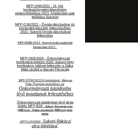
MFP-UHK/2021 - Út, híd,
kerékpárforgalmi létesítmény
építése/felújítása-2021: A belterületi utak
felújítása Sukorón
MFP-OJK/2021 -
Óvoda játszóudvar és
közterületi játszótér fejlesztéséhez
-2021: Sukorói Óvoda játszóudvar
fejlesztése
MFP-KOEB/2021 -
Kommunális eszközök
beszerzése-2021
MFP-OKE/2020 - Önkormányzati
kerékpárút építése-2020: Sukoró helyi
kerékpáros hálózat fejlesztés a Zalka
Máté utcától a Vasvári Pál utcáig
MFP-ÖTIK/2022/4 kódszámú, Magyar
Falu Program keretében az
Önkormányzati tulajdonba
lévő ingatlanok fejlesztéséhez
Önkormányzati tulajdonban lévő járda
építés MFP-BJA -
Sukoró, Borostyán utca
(2482 hrsz) – Kalász utca között (2466 hrsz) járda
építés
„
Sukoró Rákóczi
MFP-UJH/2024
utca felújítása
”