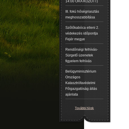
14:00 ÓRA KÖZÖTT)
III. fokú hőségriasztás
meghosszabbítása
Szőlőkabóca elleni 2.
védekezés időpontja
Fejér megye
Rendőrségi felhívás-
Sürgető üzenetek
figyelem felhívás
Belügyminisztérium
Országos
Katasztrófavédelmi
Főigazgatóság állás
ajánlata
További hírek