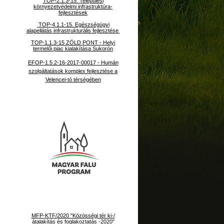
TOP-2.1.3-15. Települési
környezetvédelmi infrastruktúra-
fejlesztések
TOP-4.1.1-15. Egészségügyi
alapellátás infrastrukturális fejlesztése
TOP-1.1.3-15 ZÖLD PONT - Helyi
termelői piac kialakítása Sukorón
EFOP-1.5.2-16-2017-00017 - Humán
szolgáltatások komplex fejlesztése a
Velencei-tó térségében
MFP-KTF/2020 "Közösségi tér ki-/
átalakítás és foglakoztatás -2020"