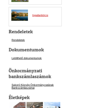
Ingatlanbörze
Rendeletek
Rendeletek
Dokumentumok
Letölthető dokumentumok
Önkormányzati
bankszámlaszámok
Sukoró Község Önkormányzatának
Bankszámlaszám
ai
Életképek