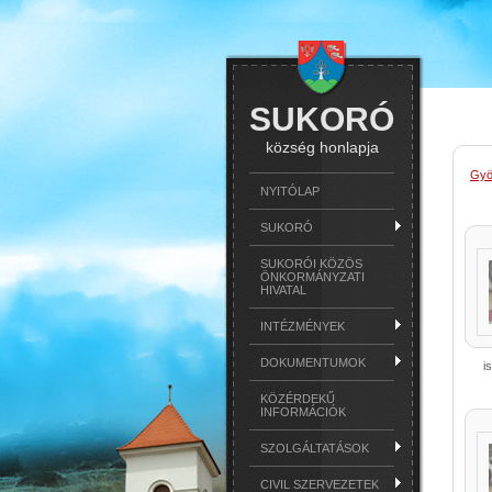
SUKORÓ
község honlapja
Gyö
NYITÓLAP
SUKORÓ
SUKORÓI KÖZÖS
ÖNKORMÁNYZATI
HIVATAL
INTÉZMÉNYEK
DOKUMENTUMOK
i
KÖZÉRDEKŰ
INFORMÁCIÓK
SZOLGÁLTATÁSOK
CIVIL SZERVEZETEK