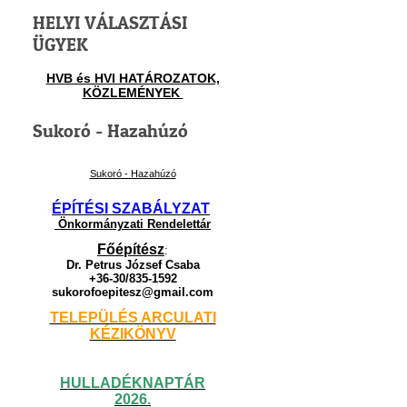
HELYI VÁLASZTÁSI
ÜGYEK
HVB és HVI HATÁROZATOK,
KÖZLEMÉNYEK
Sukoró - Hazahúzó
Sukoró - Hazahúzó
ÉPÍTÉSI SZABÁLYZAT
Önkormányzati Rendelettár
Főépítész
:
Dr. Petrus József Csaba
+36-30/835-1592
sukorofoepitesz@gmail.com
TELEPÜLÉS ARCULATI
KÉZIKÖNYV
HULLADÉKNAPTÁR
2026.