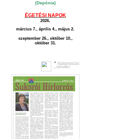
(Depónia)
ÉGETÉSI NAPOK
2026.
március 7., április 4., május 2.
szeptember 26., október 10.,
október 31.
o
(koponyeg.hu)
,
(aktuális)