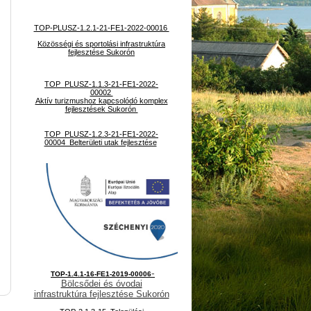
TOP-PLUSZ-1.2.1-21-FE1-2022-00016
Közösségi és sportolási infrastruktúra
fejlesztése Sukorón
TOP_PLUSZ-1.1.3-21-FE1-2022-
00002
Aktív turizmushoz kapcsolódó komplex
fejlesztések Sukorón
TOP_PLUSZ-1.2.3-21-FE1-2022-
00004 Belterületi utak fejlesztése
-
TOP-1.4.1-16-FE1-2019-00006
Bölcsődei és óvodai
infrastruktúra fejlesztése Sukorón