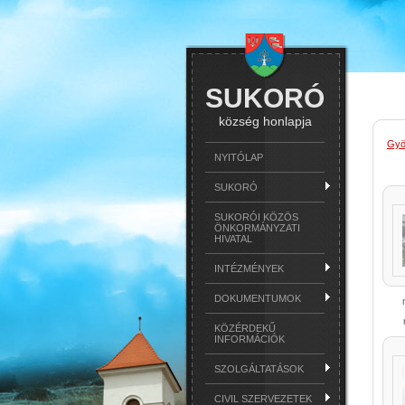
SUKORÓ
község honlapja
Gyö
NYITÓLAP
SUKORÓ
SUKORÓI KÖZÖS
ÖNKORMÁNYZATI
HIVATAL
INTÉZMÉNYEK
DOKUMENTUMOK
KÖZÉRDEKŰ
INFORMÁCIÓK
SZOLGÁLTATÁSOK
CIVIL SZERVEZETEK