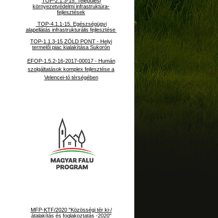
TOP-2.1.3-15. Települési
környezetvédelmi infrastruktúra-
fejlesztések
TOP-4.1.1-15. Egészségügyi
alapellátás infrastrukturális fejlesztése
TOP-1.1.3-15 ZÖLD PONT - Helyi
termelői piac kialakítása Sukorón
EFOP-1.5.2-16-2017-00017 - Humán
szolgáltatások komplex fejlesztése a
Velencei-tó térségében
MFP-KTF/2020 "Közösségi tér ki-/
átalakítás és foglakoztatás -2020"