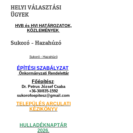
HELYI VÁLASZTÁSI
ÜGYEK
HVB és HVI HATÁROZATOK,
KÖZLEMÉNYEK
Sukoró - Hazahúzó
Sukoró - Hazahúzó
ÉPÍTÉSI SZABÁLYZAT
Önkormányzati Rendelettár
Főépítész
:
Dr. Petrus József Csaba
+36-30/835-1592
sukorofoepitesz@gmail.com
TELEPÜLÉS ARCULATI
KÉZIKÖNYV
HULLADÉKNAPTÁR
2026.