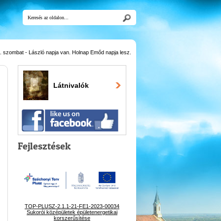
 szombat - László napja van. Holnap Emőd napja lesz.
Látnivalók
Fejlesztések
TOP-PLUSZ-2.1.1-21-FE1-2023-00034
Sukorói középületek épületenergetikai
korszerűsítése