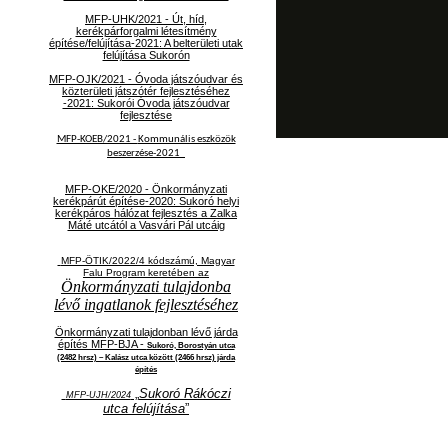
MFP-UHK/2021 - Út, híd,
kerékpárforgalmi létesítmény
építése/felújítása-2021: A belterületi utak
felújítása Sukorón
MFP-OJK/2021 -
Óvoda játszóudvar és
közterületi játszótér fejlesztéséhez
-2021: Sukorói Óvoda játszóudvar
fejlesztése
MFP-KOEB/2021 -
Kommunális eszközök
beszerzése-2021
MFP-OKE/2020 - Önkormányzati
kerékpárút építése-2020: Sukoró helyi
kerékpáros hálózat fejlesztés a Zalka
Máté utcától a Vasvári Pál utcáig
MFP-ÖTIK/2022/4 kódszámú, Magyar
Falu Program keretében az
Önkormányzati tulajdonba
lévő ingatlanok fejlesztéséhez
Önkormányzati tulajdonban lévő járda
építés MFP-BJA -
Sukoró, Borostyán utca
(2482 hrsz) – Kalász utca között (2466 hrsz) járda
építés
„
Sukoró Rákóczi
MFP-UJH/2024
utca felújítása
”