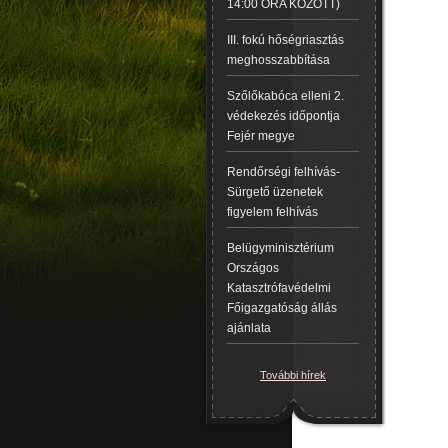
14:00 ÓRA KÖZÖTT)
III. fokú hőségriasztás
meghosszabbítása
Szőlőkabóca elleni 2.
védekezés időpontja
Fejér megye
Rendőrségi felhívás-
Sürgető üzenetek
figyelem felhívás
Belügyminisztérium
Országos
Katasztrófavédelmi
Főigazgatóság állás
ajánlata
További hírek