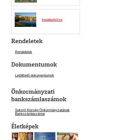
Ingatlanbörze
Rendeletek
Rendeletek
Dokumentumok
Letölthető dokumentumok
Önkormányzati
bankszámlaszámok
Sukoró Község Önkormányzatának
Bankszámlaszám
ai
Életképek