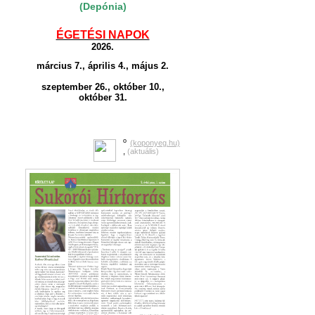
(Depónia)
ÉGETÉSI NAPOK
2026.
március 7., április 4., május 2.
szeptember 26., október 10.,
október 31.
o
(koponyeg.hu)
,
(aktuális)