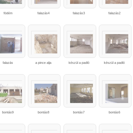
födém
falazás4
falazás3
falazás2
falazás
a pince alja
készül a padló
készül a padló
bontás9
bontás8
bontás7
bontás6