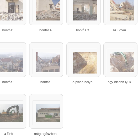
bontás5
bontás4
bontás 3
az udvar
bontás2
bontás
a pince helye
egy kisebb lyuk
a fúró
még egészben