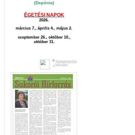
(Depónia)
ÉGETÉSI NAPOK
2026.
március 7., április 4., május 2.
szeptember 26., október 10.,
október 31.
o
(koponyeg.hu)
,
(aktuális)