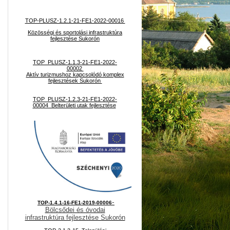
TOP-PLUSZ-1.2.1-21-FE1-2022-00016
Közösségi és sportolási infrastruktúra
fejlesztése Sukorón
TOP_PLUSZ-1.1.3-21-FE1-2022-
00002
Aktív turizmushoz kapcsolódó komplex
fejlesztések Sukorón
TOP_PLUSZ-1.2.3-21-FE1-2022-
00004 Belterületi utak fejlesztése
-
TOP-1.4.1-16-FE1-2019-00006
Bölcsődei és óvodai
infrastruktúra fejlesztése Sukorón