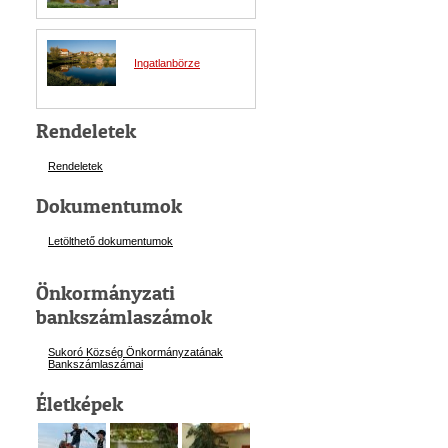
Ingatlanbörze
Rendeletek
Rendeletek
Dokumentumok
Letölthető dokumentumok
Önkormányzati
bankszámlaszámok
Sukoró Község Önkormányzatának
Bankszámlaszám
ai
Életképek