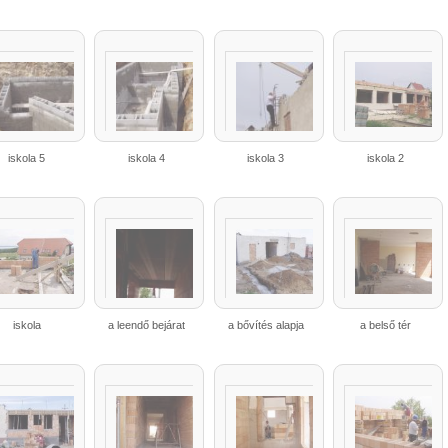
iskola 5
iskola 4
iskola 3
iskola 2
iskola
a leendő bejárat
a bővítés alapja
a belső tér