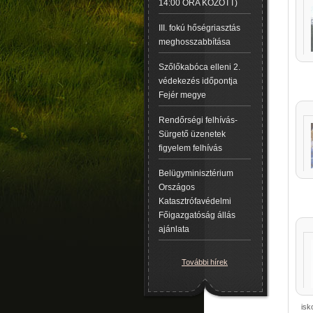
14:00 ÓRA KÖZÖTT)
III. fokú hőségriasztás
meghosszabbítása
Szőlőkabóca elleni 2.
védekezés időpontja
Fejér megye
Rendőrségi felhívás-
Sürgető üzenetek
figyelem felhívás
Belügyminisztérium
Országos
Katasztrófavédelmi
Főigazgatóság állás
ajánlata
További hírek
isk