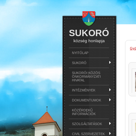
SUKORÓ
község honlapja
Gyö
NYITÓLAP
SUKORÓ
SUKORÓI KÖZÖS
ÖNKORMÁNYZATI
HIVATAL
INTÉZMÉNYEK
DOKUMENTUMOK
KÖZÉRDEKŰ
INFORMÁCIÓK
SZOLGÁLTATÁSOK
CIVIL SZERVEZETEK