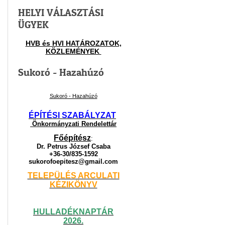
HELYI VÁLASZTÁSI
ÜGYEK
HVB és HVI HATÁROZATOK,
KÖZLEMÉNYEK
Sukoró - Hazahúzó
Sukoró - Hazahúzó
ÉPÍTÉSI SZABÁLYZAT
Önkormányzati Rendelettár
Főépítész
:
Dr. Petrus József Csaba
+36-30/835-1592
sukorofoepitesz@gmail.com
TELEPÜLÉS ARCULATI
KÉZIKÖNYV
HULLADÉKNAPTÁR
2026.