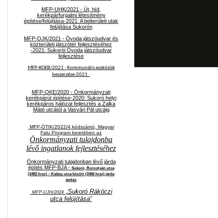
MFP-UHK/2021 - Út, híd,
kerékpárforgalmi létesítmény
építése/felújítása-2021: A belterületi utak
felújítása Sukorón
MFP-OJK/2021 -
Óvoda játszóudvar és
közterületi játszótér fejlesztéséhez
-2021: Sukorói Óvoda játszóudvar
fejlesztése
MFP-KOEB/2021 -
Kommunális eszközök
beszerzése-2021
MFP-OKE/2020 - Önkormányzati
kerékpárút építése-2020: Sukoró helyi
kerékpáros hálózat fejlesztés a Zalka
Máté utcától a Vasvári Pál utcáig
MFP-ÖTIK/2022/4 kódszámú, Magyar
Falu Program keretében az
Önkormányzati tulajdonba
lévő ingatlanok fejlesztéséhez
Önkormányzati tulajdonban lévő járda
építés MFP-BJA -
Sukoró, Borostyán utca
(2482 hrsz) – Kalász utca között (2466 hrsz) járda
építés
„
Sukoró Rákóczi
MFP-UJH/2024
utca felújítása
”