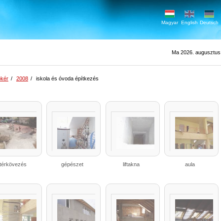
Magyar
English
Deutsch
Ma 2026. augusztus 7
kér
/
2008
/
iskola és óvoda építkezés
térkövezés
gépészet
liftakna
aula