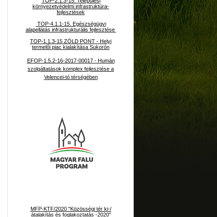
TOP-2.1.3-15. Települési
környezetvédelmi infrastruktúra-
fejlesztések
TOP-4.1.1-15. Egészségügyi
alapellátás infrastrukturális fejlesztése
TOP-1.1.3-15 ZÖLD PONT - Helyi
termelői piac kialakítása Sukorón
EFOP-1.5.2-16-2017-00017 - Humán
szolgáltatások komplex fejlesztése a
Velencei-tó térségében
MFP-KTF/2020 "Közösségi tér ki-/
átalakítás és foglakoztatás -2020"