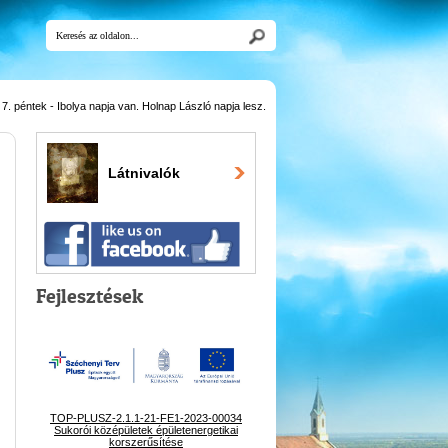
. péntek - Ibolya napja van. Holnap László napja lesz.
Látnivalók
Fejlesztések
TOP-PLUSZ-2.1.1-21-FE1-2023-00034
Sukorói középületek épületenergetikai
korszerűsítése