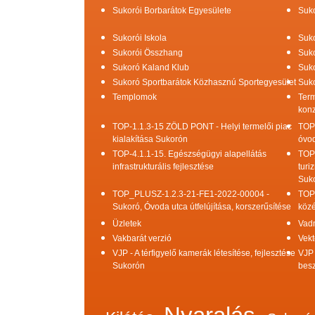
Sukorói Borbarátok Egyesülete
Suko
Sukorói Iskola
Suko
Sukorói Összhang
Suko
Sukoró Kaland Klub
Suko
Sukoró Sportbarátok Közhasznú Sportegyesület
Suko
Templomok
Term
konz
TOP-1.1.3-15 ZÖLD PONT - Helyi termelői piac
TOP
kialakítása Sukorón
óvod
TOP-4.1.1-15. Egészségügyi alapellátás
TOP
infrastrukturális fejlesztése
turi
Suk
TOP_PLUSZ-1.2.3-21-FE1-2022-00004 -
TOP
Sukoró, Óvoda utca útfelújítása, korszerűsítése
közé
Üzletek
Vad
Vakbarát verzió
Vekt
VJP - A térfigyelő kamerák létesítése, fejlesztése
VJP 
Sukorón
bes