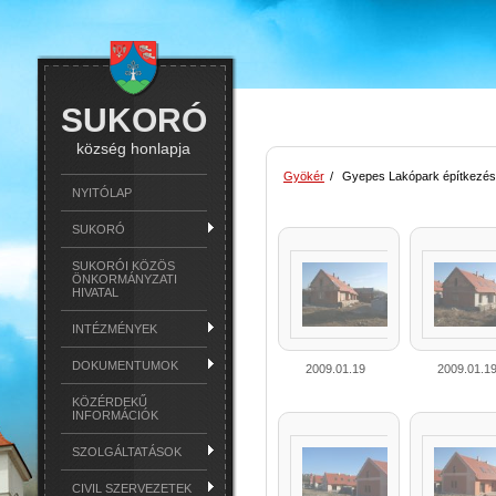
SUKORÓ
község honlapja
Gyökér
/
Gyepes Lakópark építkezés
NYITÓLAP
SUKORÓ
SUKORÓI KÖZÖS
ÖNKORMÁNYZATI
HIVATAL
INTÉZMÉNYEK
DOKUMENTUMOK
2009.01.19
2009.01.1
KÖZÉRDEKŰ
INFORMÁCIÓK
SZOLGÁLTATÁSOK
CIVIL SZERVEZETEK