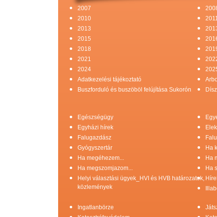
2007
200
2010
201
2013
201
2015
201
2018
201
2021
202
2024
202
Adatkezelési tájékoztató
Arb
Buszforduló és buszöböl felújítása Sukorón
Dísz
Egészségügy
Egy
Egyházi hírek
Elek
Falugazdász
Falu
Gyógyszertár
Ha k
Ha megéhezem...
Ha 
Ha megszomjazom...
Ha s
Helyi választási ügyek_HVI és HVB határozatok,
Híre
közlemények
Illa
Ingatlanbörze
Játs