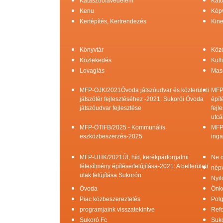
Katasztrófavédelem
Kato
Kenu
Képv
Kertépítés, Kertrendezés
Kine
Könyvtár
Köz
Közlekedés
Kult
Lovaglás
Mas
MFP-OJK/2021Óvoda játszóudvar és közterületi
MFP
játszótér fejlesztéséhez -2021: Sukorói Óvoda
épít
játszóudvar fejlesztése
fejl
utcá
MFP-ÖTIFB/2025 - Kommunális
MFP
eszközbeszerzés-2025
inga
MFP-UHK/2021Út, híd, kerékpárforgalmi
Ne c
létesítmény építése/felújítása-2021: A belterületi
népv
utak felújítása Sukorón
Nyit
Óvoda
Önk
Piac közbeszereztetés
Pol
programjaink visszatekintve
Refo
Sukoró Fc
Suko