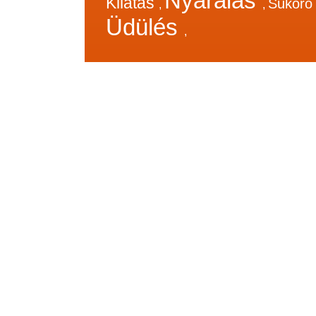
Nyaralás
Kilátás
Sukor
,
,
Üdülés
,