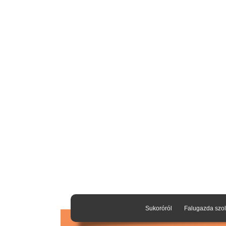
Sukoróról
Falugazda szol