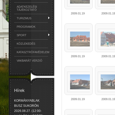
ADATKEZELÉSI
TÁJÉKOZTATÓ
2009.01.19
2009.01.1
TURIZMUS
PROGRAMOK
SPORT
KÖZLEKEDÉS
KATASZTRÓFAVÉDELEM
2009.01.19
2009.01.1
VAKBARÁT VERZIÓ
Hírek
2009.01.19
2009.01.1
KORMÁNYABLAK
BUSZ SUKORÓN
2026.08.27. (12:00-