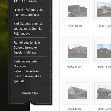
14:00 ÓRA KÖZÖTT)
III. fokú hőségriasztás
meghosszabbítása
Szőlőkabóca elleni 2.
2009.01.19
2008.12.08
védekezés időpontja
Fejér megye
Rendőrségi felhívás-
Sürgető üzenetek
figyelem felhívás
Belügyminisztérium
Országos
2008.12.08.
2008.12.08
Katasztrófavédelmi
Főigazgatóság állás
ajánlata
További hírek
2008.12.08.
2008.12.08