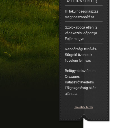
14:00 ÓRA KÖZÖTT)
III. fokú hőségriasztás
meghosszabbítása
Szőlőkabóca elleni 2.
védekezés időpontja
Fejér megye
Rendőrségi felhívás-
Sürgető üzenetek
figyelem felhívás
Belügyminisztérium
Országos
Katasztrófavédelmi
Főigazgatóság állás
ajánlata
További hírek