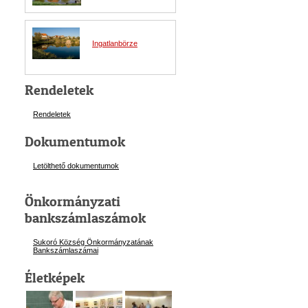
Ingatlanbörze
Rendeletek
Rendeletek
Dokumentumok
Letölthető dokumentumok
Önkormányzati
bankszámlaszámok
Sukoró Község Önkormányzatának
Bankszámlaszám
ai
Életképek