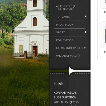
ADATKEZELÉSI
TÁJÉKOZTATÓ
I
TURIZMUS
PROGRAMOK
SPORT
KÖZLEKEDÉS
KATASZTRÓFAVÉDELEM
I
VAKBARÁT VERZIÓ
Hírek
KORMÁNYABLAK
BUSZ SUKORÓN
2026.08.27. (12:00-