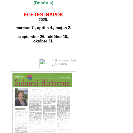
(Depónia)
ÉGETÉSI NAPOK
2026.
március 7., április 4., május 2.
szeptember 26., október 10.,
október 31.
o
(koponyeg.hu)
,
(aktuális)