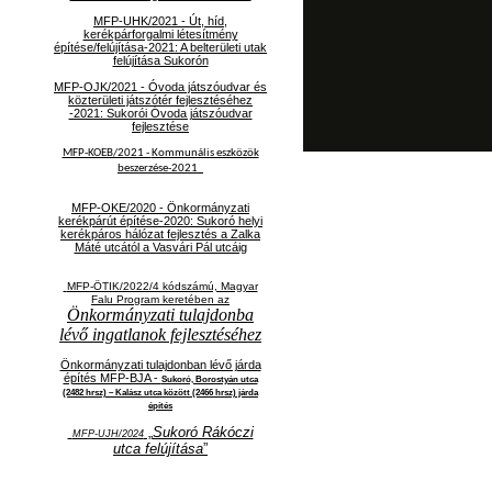
MFP-UHK/2021 - Út, híd,
kerékpárforgalmi létesítmény
építése/felújítása-2021: A belterületi utak
felújítása Sukorón
MFP-OJK/2021 -
Óvoda játszóudvar és
közterületi játszótér fejlesztéséhez
-2021: Sukorói Óvoda játszóudvar
fejlesztése
MFP-KOEB/2021 -
Kommunális eszközök
beszerzése-2021
MFP-OKE/2020 - Önkormányzati
kerékpárút építése-2020: Sukoró helyi
kerékpáros hálózat fejlesztés a Zalka
Máté utcától a Vasvári Pál utcáig
MFP-ÖTIK/2022/4 kódszámú, Magyar
Falu Program keretében az
Önkormányzati tulajdonba
lévő ingatlanok fejlesztéséhez
Önkormányzati tulajdonban lévő járda
építés MFP-BJA -
Sukoró, Borostyán utca
(2482 hrsz) – Kalász utca között (2466 hrsz) járda
építés
„
Sukoró Rákóczi
MFP-UJH/2024
utca felújítása
”