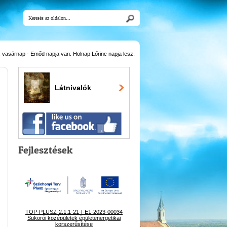
 vasárnap - Emőd napja van. Holnap Lőrinc napja lesz.
Látnivalók
Fejlesztések
TOP-PLUSZ-2.1.1-21-FE1-2023-00034
Sukorói középületek épületenergetikai
korszerűsítése