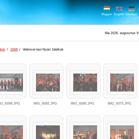
Magyar
English
Deutsch
Ma 2026. augusztus 9.
kér
/
2008
/
Velencei-tavi Nyári Játékok
MG_6098.JPG
IMG_6092.JPG
IMG_6080.JPG
IMG_6075.JPG