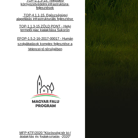
TOP-2.1.3-15. Települési
környezetvédelmi infrastruktúra-
fejlesztések
TOP-4.1.1-15. Egészségügyi
alapellátás infrastrukturális fejlesztése
TOP-1.1.3-15 ZÖLD PONT - Helyi
termelői piac kialakítása Sukorón
EFOP-1.5.2-16-2017-00017 - Humán
szolgáltatások komplex fejlesztése a
Velencei-tó térségében
MFP-KTF/2020 "Közösségi tér ki-/
átalakítás és foglakoztatás -2020"