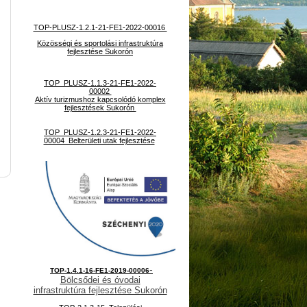
TOP-PLUSZ-1.2.1-21-FE1-2022-00016
Közösségi és sportolási infrastruktúra
fejlesztése Sukorón
TOP_PLUSZ-1.1.3-21-FE1-2022-
00002
Aktív turizmushoz kapcsolódó komplex
fejlesztések Sukorón
TOP_PLUSZ-1.2.3-21-FE1-2022-
00004 Belterületi utak fejlesztése
-
TOP-1.4.1-16-FE1-2019-00006
Bölcsődei és óvodai
infrastruktúra fejlesztése Sukorón