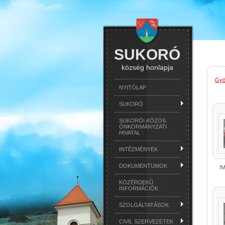
SUKORÓ
község honlapja
Gyö
NYITÓLAP
SUKORÓ
SUKORÓI KÖZÖS
ÖNKORMÁNYZATI
HIVATAL
INTÉZMÉNYEK
DOKUMENTUMOK
I
KÖZÉRDEKŰ
INFORMÁCIÓK
SZOLGÁLTATÁSOK
CIVIL SZERVEZETEK