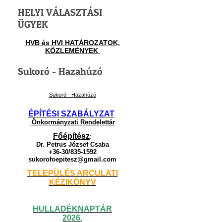
HELYI VÁLASZTÁSI
ÜGYEK
HVB és HVI HATÁROZATOK,
KÖZLEMÉNYEK
Sukoró - Hazahúzó
Sukoró - Hazahúzó
ÉPÍTÉSI SZABÁLYZAT
Önkormányzati Rendelettár
Főépítész
:
Dr. Petrus József Csaba
+36-30/835-1592
sukorofoepitesz@gmail.com
TELEPÜLÉS ARCULATI
KÉZIKÖNYV
HULLADÉKNAPTÁR
2026.