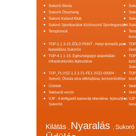
Sukorói Iskola
Suko
Sukorói Összhang
Suko
Sukoró Kaland Klub
Suko
Sukoró Sportbarátok Közhasznú Sportegyesület
Suko
Templomok
Term
konz
TOP-1.1.3-15 ZÖLD PONT - Helyi termelői piac
TOP
kialakítása Sukorón
óvod
TOP-4.1.1-15. Egészségügyi alapellátás
TOP
infrastrukturális fejlesztése
turi
Suk
TOP_PLUSZ-1.2.3-21-FE1-2022-00004 -
TOP
Sukoró, Óvoda utca útfelújítása, korszerűsítése
közé
Üzletek
Vad
Vakbarát verzió
Vekt
VJP - A térfigyelő kamerák létesítése, fejlesztése
VJP 
Sukorón
bes
Nyaralás
Kilátás
Sukor
,
,