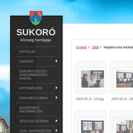
SUKORÓ
község honlapja
Gyökér
/
2009
/
Néptáncruha fotókiál
NYITÓLAP
SUKORÓ
SUKORÓI KÖZÖS
ÖNKORMÁNYZATI
HIVATAL
INTÉZMÉNYEK
DOKUMENTUMOK
2009.05.11. 123.jpg
2009.05.11. 12
KÖZÉRDEKŰ
INFORMÁCIÓK
SZOLGÁLTATÁSOK
CIVIL SZERVEZETEK