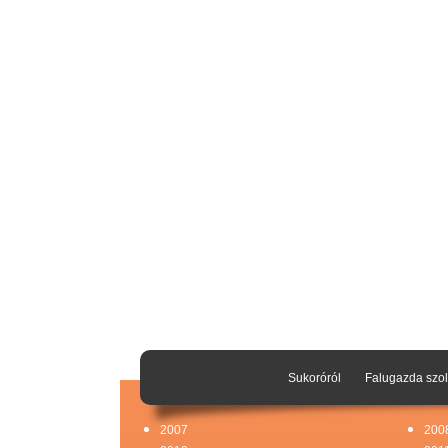
Sukoróról
Falugazda szol
2007
200