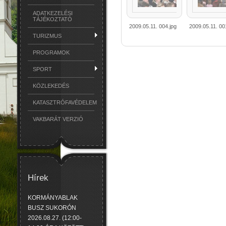
ADATKEZELÉSI
TÁJÉKOZTATÓ
2009.05.11. 004.jpg
2009.05.11. 00
TURIZMUS
PROGRAMOK
SPORT
KÖZLEKEDÉS
KATASZTRÓFAVÉDELEM
VAKBARÁT VERZIÓ
Hírek
KORMÁNYABLAK
BUSZ SUKORÓN
2026.08.27. (12:00-