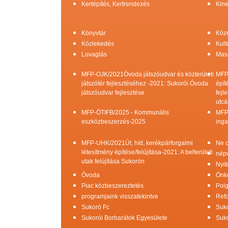
Kertépítés, Kertrendezés
Kine
Könyvtár
Köz
Közlekedés
Kult
Lovaglás
Mas
MFP-OJK/2021Óvoda játszóudvar és közterületi
MFP
játszótér fejlesztéséhez -2021: Sukorói Óvoda
épít
játszóudvar fejlesztése
fejl
utcá
MFP-ÖTIFB/2025 - Kommunális
MFP
eszközbeszerzés-2025
inga
MFP-UHK/2021Út, híd, kerékpárforgalmi
Ne c
létesítmény építése/felújítása-2021: A belterületi
népv
utak felújítása Sukorón
Nyit
Óvoda
Önk
Piac közbeszereztetés
Pol
programjaink visszatekintve
Refo
Sukoró Fc
Suko
Sukorói Borbarátok Egyesülete
Suko