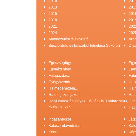
2010
201
2013
201
2015
201
2018
201
2021
202
2024
202
Adatkezelési tájékoztató
Arb
Buszforduló és buszöböl felújítása Sukorón
Dísz
Egészségügy
Egy
Egyházi hírek
Elek
Falugazdász
Falu
Gyógyszertár
Ha k
Ha megéhezem...
Ha 
Ha megszomjazom...
Ha s
Helyi választási ügyek_HVI és HVB határozatok,
Híre
közlemények
Illa
Ingatlanbörze
Játs
Katasztrófavédelem
Kato
Kenu
Képv