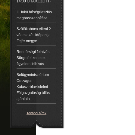
14:00 ÓRA KÖZÖTT)
III. fokú hőségriasztás
meghosszabbítása
Szőlőkabóca elleni 2.
védekezés időpontja
Fejér megye
Rendőrségi felhívás-
Sürgető üzenetek
figyelem felhívás
Belügyminisztérium
Országos
Katasztrófavédelmi
Főigazgatóság állás
ajánlata
További hírek