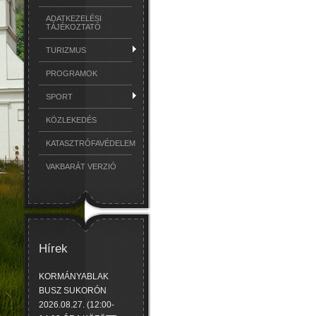
ADATKEZELÉSI
TÁJÉKOZTATÓ
TURIZMUS
PROGRAMOK
SPORT
KÖZLEKEDÉS
KATASZTRÓFAVÉDELEM
VAKBARÁT VERZIÓ
Hírek
KORMÁNYABLAK
BUSZ SUKORÓN
2026.08.27. (12:00-