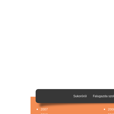
Sukoróról
Falugazda szol
2007
200