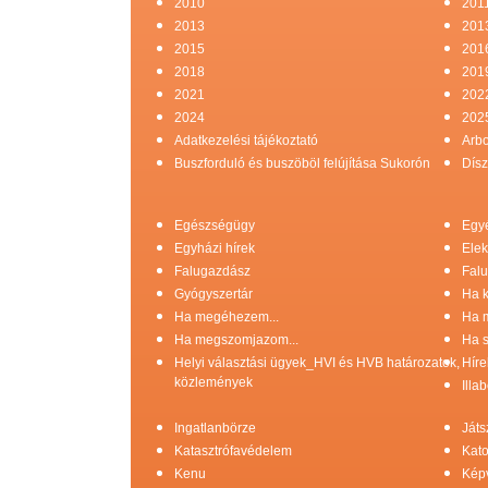
2010
201
2013
201
2015
201
2018
201
2021
202
2024
202
Adatkezelési tájékoztató
Arb
Buszforduló és buszöböl felújítása Sukorón
Dísz
Egészségügy
Egy
Egyházi hírek
Elek
Falugazdász
Falu
Gyógyszertár
Ha k
Ha megéhezem...
Ha 
Ha megszomjazom...
Ha s
Helyi választási ügyek_HVI és HVB határozatok,
Híre
közlemények
Illa
Ingatlanbörze
Játs
Katasztrófavédelem
Kato
Kenu
Képv