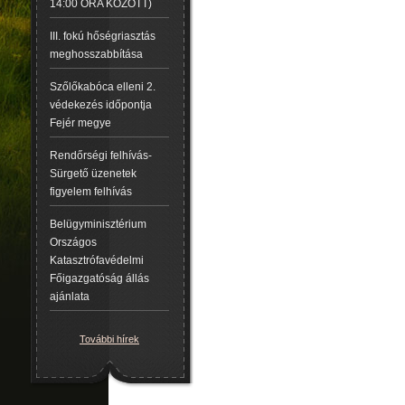
14:00 ÓRA KÖZÖTT)
III. fokú hőségriasztás
meghosszabbítása
Szőlőkabóca elleni 2.
védekezés időpontja
Fejér megye
Rendőrségi felhívás-
Sürgető üzenetek
figyelem felhívás
Belügyminisztérium
Országos
Katasztrófavédelmi
Főigazgatóság állás
ajánlata
További hírek