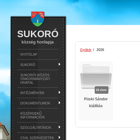
SUKORÓ
község honlapja
Gyökér
/
2026
NYITÓLAP
SUKORÓ
SUKORÓI KÖZÖS
ÖNKORMÁNYZATI
HIVATAL
24 elem
INTÉZMÉNYEK
Püski Sándor
DOKUMENTUMOK
kiállítás
KÖZÉRDEKŰ
INFORMÁCIÓK
SZOLGÁLTATÁSOK
CIVIL SZERVEZETEK