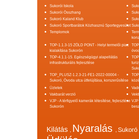
Sukorói Iskola
Suko
Sukorói Összhang
Suko
Sukoró Kaland Klub
Suko
Sukoró Sportbarátok Közhasznú Sportegyesület
Suko
Templomok
Term
konz
TOP-1.1.3-15 ZÖLD PONT - Helyi termelői piac
TOP
kialakítása Sukorón
óvod
TOP-4.1.1-15. Egészségügyi alapellátás
TOP
infrastrukturális fejlesztése
turi
Suk
TOP_PLUSZ-1.2.3-21-FE1-2022-00004 -
TOP
Sukoró, Óvoda utca útfelújítása, korszerűsítése
közé
Üzletek
Vad
Vakbarát verzió
Vekt
VJP - A térfigyelő kamerák létesítése, fejlesztése
VJP 
Sukorón
bes
Nyaralás
Kilátás
Sukor
,
,