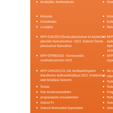
Kertépítés, Kertrendezés
Kine
Könyvtár
Köz
Közlekedés
Kult
Lovaglás
Mas
MFP-OJK/2021Óvoda játszóudvar és közterületi
MFP
játszótér fejlesztéséhez -2021: Sukorói Óvoda
épít
játszóudvar fejlesztése
fejl
utcá
MFP-ÖTIFB/2025 - Kommunális
MFP
eszközbeszerzés-2025
inga
MFP-UHK/2021Út, híd, kerékpárforgalmi
Ne c
létesítmény építése/felújítása-2021: A belterületi
népv
utak felújítása Sukorón
Nyit
Óvoda
Önk
Piac közbeszereztetés
Pol
programjaink visszatekintve
Refo
Sukoró Fc
Suko
Sukorói Borbarátok Egyesülete
Suko