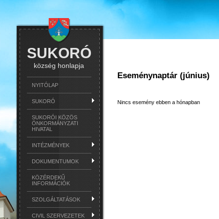
SUKORÓ
község honlapja
Eseménynaptár (június)
NYITÓLAP
SUKORÓ
Nincs esemény ebben a hónapban
SUKORÓI KÖZÖS
ÖNKORMÁNYZATI
HIVATAL
INTÉZMÉNYEK
DOKUMENTUMOK
KÖZÉRDEKŰ
INFORMÁCIÓK
SZOLGÁLTATÁSOK
CIVIL SZERVEZETEK