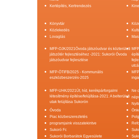
Kertépítés, Kertrendezés
Kine
Könyvtár
Köz
Közlekedés
Kult
Lovaglás
Mas
MFP-OJK/2021Óvoda játszóudvar és közterületi
MFP
játszótér fejlesztéséhez -2021: Sukorói Óvoda
épít
játszóudvar fejlesztése
fejl
utcá
MFP-ÖTIFB/2025 - Kommunális
MFP
eszközbeszerzés-2025
inga
MFP-UHK/2021Út, híd, kerékpárforgalmi
Ne c
létesítmény építése/felújítása-2021: A belterületi
népv
utak felújítása Sukorón
Nyit
Óvoda
Önk
Piac közbeszereztetés
Pol
programjaink visszatekintve
Refo
Sukoró Fc
Suko
Sukorói Borbarátok Egyesülete
Suko