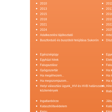
2010
201
2013
201
2015
201
2018
201
2021
202
2024
202
Adatkezelési tájékoztató
Arb
Buszforduló és buszöböl felújítása Sukorón
Dísz
Egészségügy
Egy
Egyházi hírek
Elek
Falugazdász
Falu
Gyógyszertár
Ha k
Ha megéhezem...
Ha 
Ha megszomjazom...
Ha s
Helyi választási ügyek_HVI és HVB határozatok,
Híre
közlemények
Illa
Ingatlanbörze
Játs
Katasztrófavédelem
Kato
Kenu
Képv