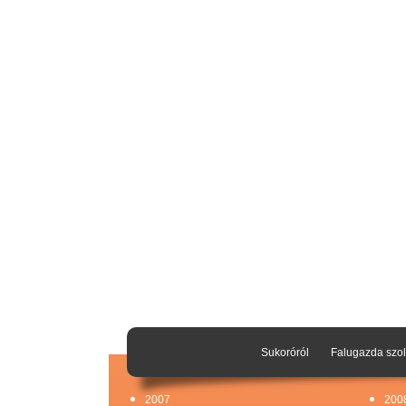
Sukoróról
Falugazda szol
2007
200