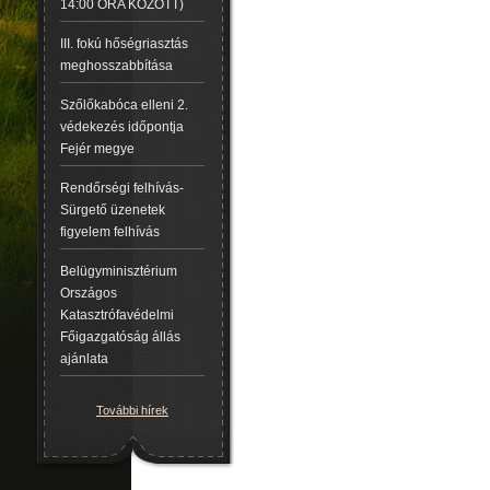
14:00 ÓRA KÖZÖTT)
III. fokú hőségriasztás
meghosszabbítása
Szőlőkabóca elleni 2.
védekezés időpontja
Fejér megye
Rendőrségi felhívás-
Sürgető üzenetek
figyelem felhívás
Belügyminisztérium
Országos
Katasztrófavédelmi
Főigazgatóság állás
ajánlata
További hírek