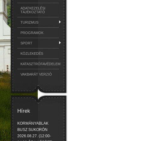
ADATKEZELÉSI
TÁJÉKOZTATÓ
TURIZMUS
PROGRAMOK
SPORT
KÖZLEKEDÉS
KATASZTRÓFAVÉDELEM
VAKBARÁT VERZIÓ
Hírek
KORMÁNYABLAK
BUSZ SUKORÓN
2026.08.27. (12:00-