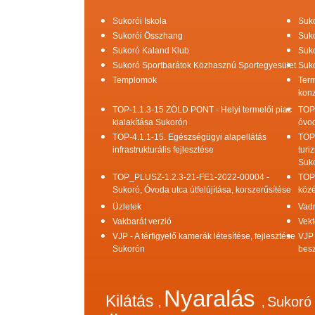
Sukorói Iskola
Suko
Sukorói Összhang
Suko
Sukoró Kaland Klub
Suko
Sukoró Sportbarátok Közhasznú Sportegyesület
Suko
Templomok
Term
konz
TOP-1.1.3-15 ZÖLD PONT - Helyi termelői piac
TOP
kialakítása Sukorón
óvod
TOP-4.1.1-15. Egészségügyi alapellátás
TOP
infrastrukturális fejlesztése
turi
Suk
TOP_PLUSZ-1.2.3-21-FE1-2022-00004 -
TOP
Sukoró, Óvoda utca útfelújítása, korszerűsítése
közé
Üzletek
Vad
Vakbarát verzió
Vekt
VJP - A térfigyelő kamerák létesítése, fejlesztése
VJP 
Sukorón
bes
Nyaralás
Kilátás
Sukor
,
,